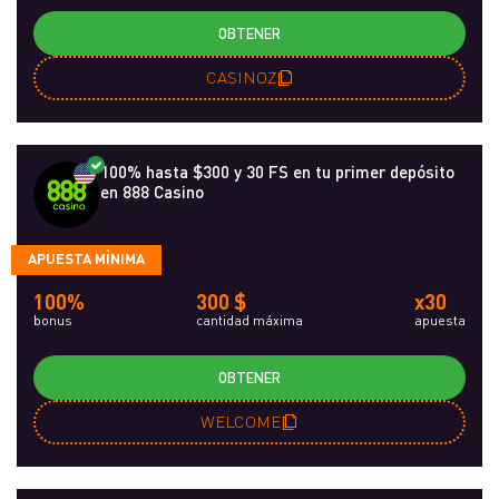
OBTENER
CASINOZ
100% hasta $300 y 30 FS en tu primer depósito
en 888 Casino
APUESTA MÍNIMA
100%
300 $
x30
bonus
cantidad máxima
apuesta
OBTENER
WELCOME