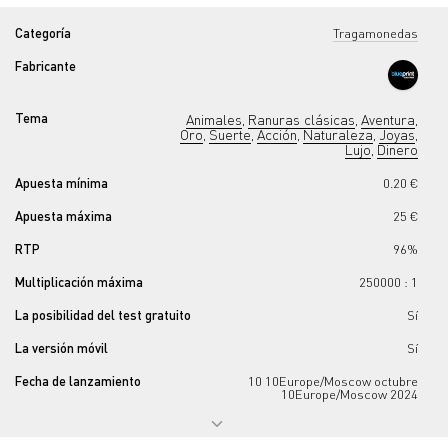
Categoría
Tragamonedas
Fabricante
Tema
Animales
Ranuras clásicas
Aventura
,
,
,
Oro
Suerte
Acción
Naturaleza
Joyas
,
,
,
,
,
Lujo
Dinero
,
Apuesta mínima
0.20 €
Apuesta máxima
25 €
RTP
96%
Multiplicación máxima
250000 : 1
La posibilidad del test gratuito
Sí
La versión móvil
Sí
Fecha de lanzamiento
10 10Europe/Moscow octubre
10Europe/Moscow 2024
Jackpot progresivo
No