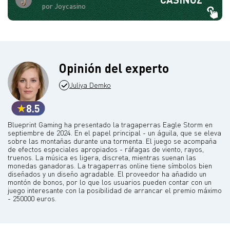
por Joycasino
Opinión del experto
Juliya Demko
8.5
Blueprint Gaming ha presentado la tragaperras Eagle Storm en
septiembre de 2024. En el papel principal - un águila, que se eleva
sobre las montañas durante una tormenta. El juego se acompaña
de efectos especiales apropiados - ráfagas de viento, rayos,
truenos. La música es ligera, discreta, mientras suenan las
monedas ganadoras. La tragaperras online tiene símbolos bien
diseñados y un diseño agradable. El proveedor ha añadido un
montón de bonos, por lo que los usuarios pueden contar con un
juego interesante con la posibilidad de arrancar el premio máximo
- 250000 euros.