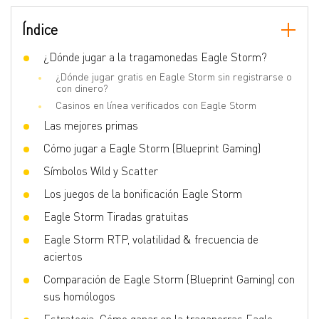
El numero de los tambores
6
Índice
Jokers
No
Scatter
¿Dónde jugar a la tragamonedas Eagle Storm?
Sí
¿Dónde jugar gratis en Eagle Storm sin registrarse o
Los juegos de bonificación
Free Spins, Bonus Game, Respin,
con dinero?
Multiplier, Feature Symbols, BuyBonus
Casinos en línea verificados con Eagle Storm
La volatilidad
High
Las mejores primas
Slot 3D
Sí
Cómo jugar a Eagle Storm (Blueprint Gaming)
Respins
Sí
Símbolos Wild y Scatter
Free spins
Sí
Los juegos de la bonificación Eagle Storm
Eagle Storm Tiradas gratuitas
Eagle Storm RTP, volatilidad & frecuencia de
aciertos
Comparación de Eagle Storm (Blueprint Gaming) con
sus homólogos
Estrategia: Cómo ganar en la tragaperras Eagle