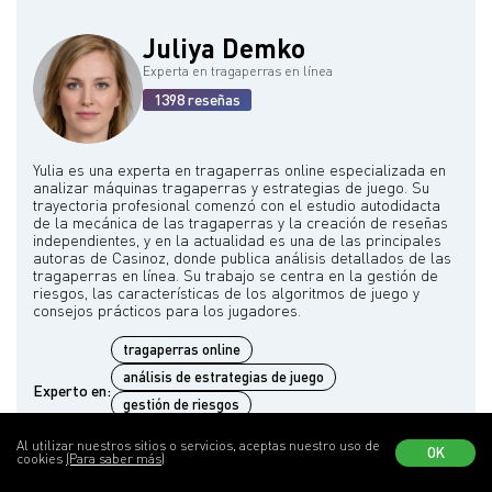
Juliya Demko
Experta en tragaperras en línea
1398 reseñas
Yulia es una experta en tragaperras online especializada en
analizar máquinas tragaperras y estrategias de juego. Su
trayectoria profesional comenzó con el estudio autodidacta
de la mecánica de las tragaperras y la creación de reseñas
independientes, y en la actualidad es una de las principales
autoras de Casinoz, donde publica análisis detallados de las
tragaperras en línea. Su trabajo se centra en la gestión de
riesgos, las características de los algoritmos de juego y
tragaperras online
análisis de estrategias de juego
Experto en:
gestión de riesgos
mecánica de máquinas tragaperras
Al utilizar nuestros sitios o servicios, aceptas nuestro uso de
OK
cookies
(Para saber más)