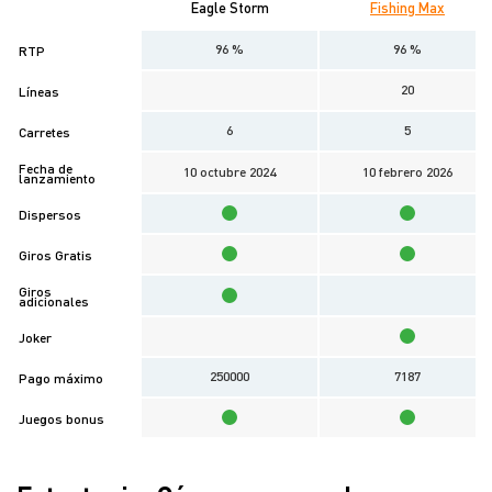
Eagle Storm
Fishing Max
96 %
96 %
RTP
20
Líneas
6
5
Carretes
Fecha de
10 octubre 2024
10 febrero 2026
lanzamiento
Dispersos
Giros Gratis
Giros
adicionales
Joker
250000
7187
Pago máximo
Juegos bonus