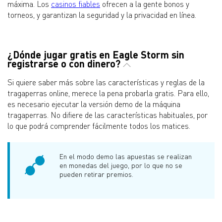
máxima. Los
casinos fiables
ofrecen a la gente bonos y
torneos, y garantizan la seguridad y la privacidad en línea.
¿Dónde jugar gratis en Eagle Storm sin
registrarse o con dinero?
Si quiere saber más sobre las características y reglas de la
tragaperras online, merece la pena probarla gratis. Para ello,
es necesario ejecutar la versión demo de la máquina
tragaperras. No difiere de las características habituales, por
lo que podrá comprender fácilmente todos los matices.
En el modo demo las apuestas se realizan
en monedas del juego, por lo que no se
pueden retirar premios.