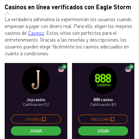
Casinos en línea verificados con Eagle Storm
La verdadera adrenalina la experimentan los usuarios cuando
empiezan a jugar con dinero real. Para ello, eligen los mejores
casinos de
Casinoz
. Estos sitios son perfectos para el
entretenimiento. Gracias a las reseñas y descripciones, los
usuarios pueden elegir fácilmente los casinos adecuados en
cuanto a condiciones.
Joycasino
888 casino
Calificación 9.2
Calificación 8.3
CASINOZ
WELCOME
JUGAR
JUGAR