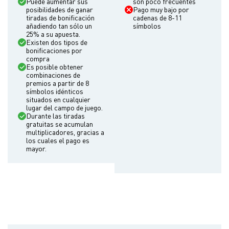
Puede aumentar sus
son poco frecuentes
posibilidades de ganar
Pago muy bajo por
tiradas de bonificación
cadenas de 8-11
añadiendo tan sólo un
símbolos
25% a su apuesta.
Existen dos tipos de
bonificaciones por
compra
Es posible obtener
combinaciones de
premios a partir de 8
símbolos idénticos
situados en cualquier
lugar del campo de juego.
Durante las tiradas
gratuitas se acumulan
multiplicadores, gracias a
los cuales el pago es
mayor.