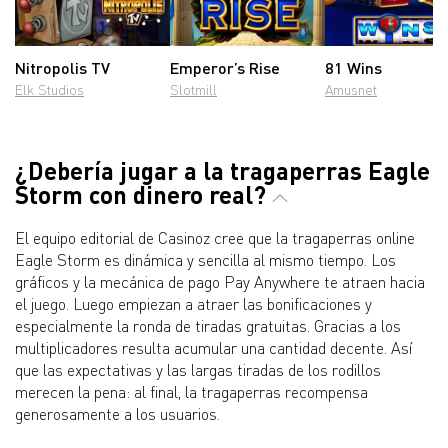
Nitropolis TV
Emperor’s Rise
81 Wins
Elk Studios
Slotmill
Amusnet
¿Debería jugar a la tragaperras Eagle
Storm con dinero real?
El equipo editorial de Casinoz cree que la tragaperras online
Eagle Storm es dinámica y sencilla al mismo tiempo. Los
gráficos y la mecánica de pago Pay Anywhere te atraen hacia
el juego. Luego empiezan a atraer las bonificaciones y
especialmente la ronda de tiradas gratuitas. Gracias a los
multiplicadores resulta acumular una cantidad decente. Así
que las expectativas y las largas tiradas de los rodillos
merecen la pena: al final, la tragaperras recompensa
generosamente a los usuarios.