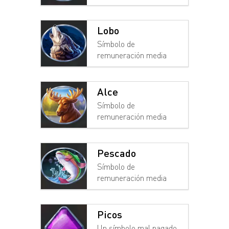
Lobo
Símbolo de
remuneración media
Alce
Símbolo de
remuneración media
Pescado
Símbolo de
remuneración media
Picos
Un símbolo mal pagado