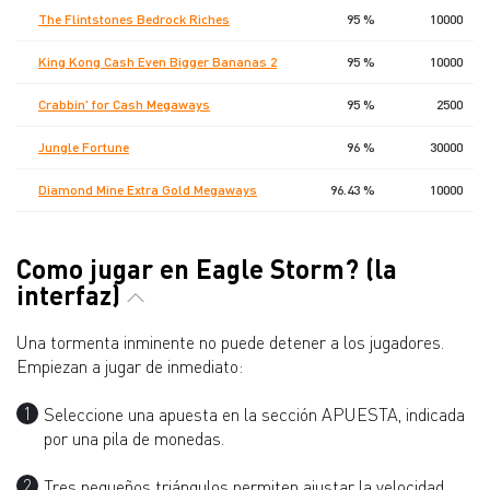
The Flintstones Bedrock Riches
95 %
10000
King Kong Cash Even Bigger Bananas 2
95 %
10000
Crabbin' for Cash Megaways
95 %
2500
Jungle Fortune
96 %
30000
Diamond Mine Extra Gold Megaways
96.43 %
10000
Como jugar en Eagle Storm? (la
interfaz)
Una tormenta inminente no puede detener a los jugadores.
Empiezan a jugar de inmediato:
Seleccione una apuesta en la sección APUESTA, indicada
por una pila de monedas.
Tres pequeños triángulos permiten ajustar la velocidad.