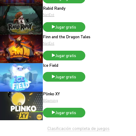
Rabid Randy
NetEnt
Jugar gratis
Finn and the Dragon Tales
NetEnt
Jugar gratis
Ice Field
Jugar gratis
Plinko XY
BGaming
Jugar gratis
Clasificación completa de juegos