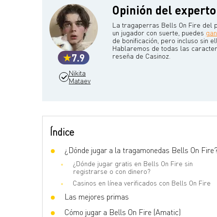
Opinión del experto
La tragaperras Bells On Fire del p
un jugador con suerte, puedes
gan
de bonificación, pero incluso sin e
Hablaremos de todas las caracterí
7.9
reseña de Casinoz.
Nikita
Mataev
Índice
¿Dónde jugar a la tragamonedas Bells On Fire
¿Dónde jugar gratis en Bells On Fire sin
registrarse o con dinero?
Casinos en línea verificados con Bells On Fire
Las mejores primas
Cómo jugar a Bells On Fire (Amatic)