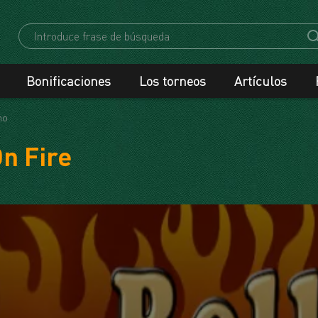
Bonificaciones
Los torneos
Artículos
mo
On Fire