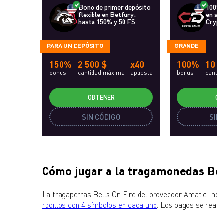
Bono de primer depósito
100
flexible en Betfury:
en 
hasta 150% y 50 FS
Cry
PARA UN DEPÓSITO
GRANDE
150%
2 500 $
x40
100%
10
bonus
cantidad máxima
apuesta
bonus
can
OBTENER
SIN CÓDIGO
SI
Cómo jugar a la tragamonedas Be
La tragaperras Bells On Fire del proveedor Amatic In
rodillos con 4 símbolos en cada uno
. Los pagos se rea