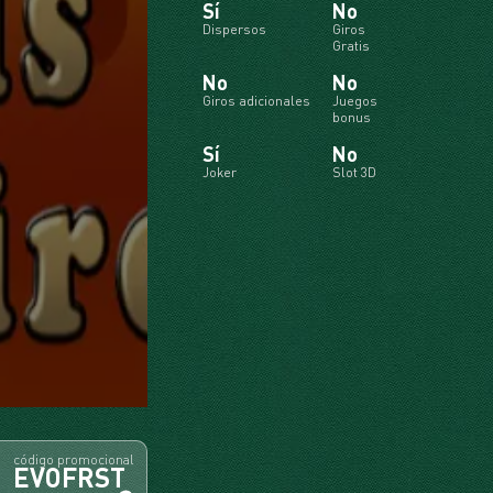
Sí
No
Dispersos
Giros
Gratis
No
No
Giros adicionales
Juegos
bonus
Sí
No
Joker
Slot 3D
código promocional
EVOFRST