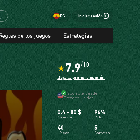
ES
Iniciar sesión
Reglas de los juegos
Estrategias
7.9
/10
Deja la primera opinión
Disponible desde
Estados Unidos
0.4 - 80 $
96%
Apuesta
RTP
40
5
Líneas
Carretes