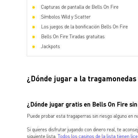
Capturas de pantalla de Bells On Fire
Símbolos Wild y Scatter
Los juegos de la bonificación Bells On Fire
Bells On Fire Tiradas gratuitas
Jackpots
¿Dónde jugar a la tragamonedas 
¿Dónde jugar gratis en Bells On Fire si
Puede probar esta tragaperras sin riesgo alguno en nu
Si quieres disfrutar jugando con dinero real, te acons
siguiente lista.
Todos los casinos de la lista tienen lic