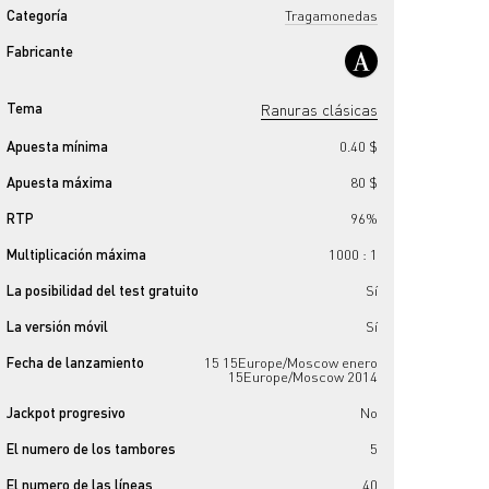
Categoría
Tragamonedas
Fabricante
Tema
Ranuras clásicas
Apuesta mínima
0.40 $
Apuesta máxima
80 $
RTP
96%
Multiplicación máxima
1000 : 1
La posibilidad del test gratuito
Sí
La versión móvil
Sí
Fecha de lanzamiento
15 15Europe/Moscow enero
15Europe/Moscow 2014
Jackpot progresivo
No
El numero de los tambores
5
El numero de las líneas
40