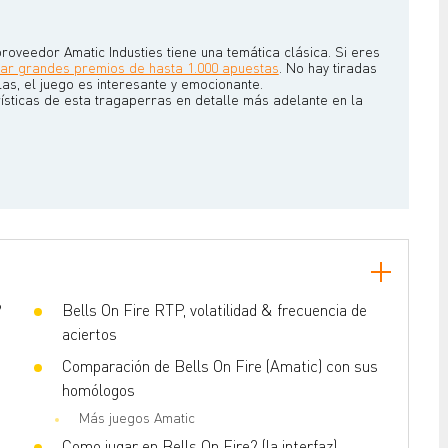
roveedor Amatic Industies tiene una temática clásica. Si eres
ar grandes premios de hasta 1.000 apuestas
. No hay tiradas
llas, el juego es interesante y emocionante.
sticas de esta tragaperras en detalle más adelante en la
?
Bells On Fire RTP, volatilidad & frecuencia de
aciertos
Comparación de Bells On Fire (Amatic) con sus
homólogos
Más juegos Amatic
Como jugar en Bells On Fire? (la interfaz)