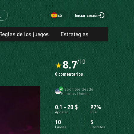
ES
Iniciar sesión
Reglas de los juegos
Estrategias
8.7
/10
0 comentarios
Disponible desde
Estados Unidos
0.1 - 20 $
97%
Apostar
RTP
10
5
Líneas
Carretes