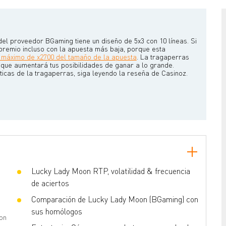
l proveedor BGaming tiene un diseño de 5x3 con 10 líneas. Si
 premio incluso con la apuesta más baja, porque esta
r máximo de x2700 del tamaño de la apuesta
. La tragaperras
l que aumentará tus posibilidades de ganar a lo grande.
ticas de la tragaperras, siga leyendo la reseña de Casinoz.
Lucky Lady Moon RTP, volatilidad & frecuencia
de aciertos
Comparación de Lucky Lady Moon (BGaming) con
sus homólogos
oon