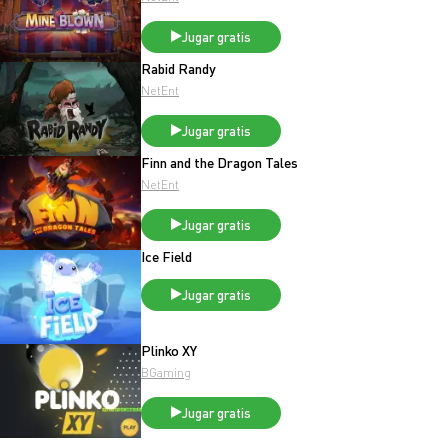
Jugar gratis
Rabid Randy
NetEnt
Jugar gratis
Finn and the Dragon Tales
NetEnt
Jugar gratis
Ice Field
Jugar gratis
Plinko XY
BGaming
Jugar gratis