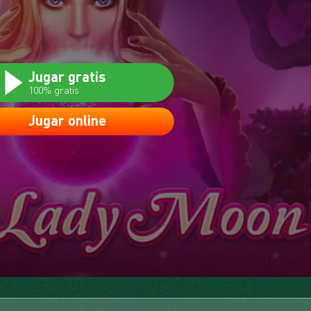
Jugar gratis
100% gratis
Jugar online