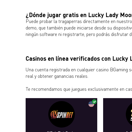
¿Dónde jugar gratis en Lucky Lady Moon
Puede probar la tragaperras directamente en nuestro s
demo, que también puede iniciarse desde su dispositiv
ningún software ni registrarte, pero podrás disfrutar 
Casinos en línea verificados con Luck
Una cuenta registrada en cualquier casino BGaming s
real y obtener ganancias reales.
Te recomendamos que juegues exclusivamente en casin