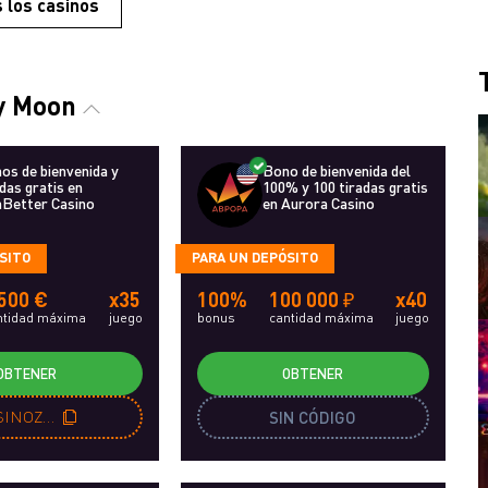
 los casinos
dy Moon
os de bienvenida y
Bono de bienvenida del
adas gratis en
100% y 100 tiradas gratis
nBetter Casino
en Aurora Casino
SITO
PARA UN DEPÓSITO
 500 €
x35
100%
100 000 ₽
x40
ntidad máxima
juego
bonus
cantidad máxima
juego
OBTENER
OBTENER
CASINOZRU
SIN CÓDIGO