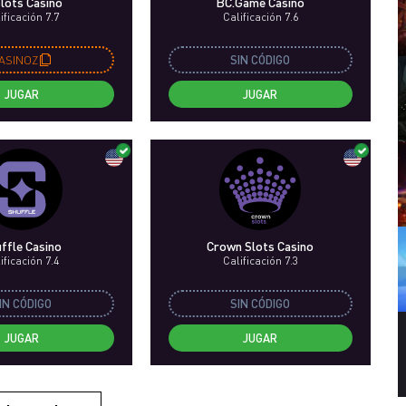
lots Casino
BC.Game Casino
ificación 7.7
Calificación 7.6
ASINOZ
SIN CÓDIGO
JUGAR
JUGAR
ffle Casino
Crown Slots Casino
ificación 7.4
Calificación 7.3
IN CÓDIGO
SIN CÓDIGO
JUGAR
JUGAR