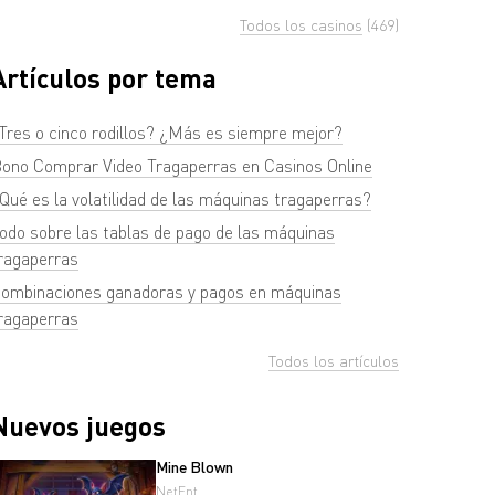
Todos los casinos
(469)
Artículos por tema
Tres o cinco rodillos? ¿Más es siempre mejor?
ono Comprar Video Tragaperras en Casinos Online
Qué es la volatilidad de las máquinas tragaperras?
odo sobre las tablas de pago de las máquinas
ragaperras
ombinaciones ganadoras y pagos en máquinas
ragaperras
Todos los artículos
Nuevos juegos
Mine Blown
NetEnt