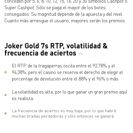
conceden por 5, 6, 8, 10, 12, 15, 16, 20 y 30 símbolos Cashpot o
Super Cashpot. Sólo se paga el mayor de los botes
conseguidos. Su magnitud depende de la apuesta y del nivel.
Cuanto más arriesgue el usuario, mayores serán los premios.
Joker Gold 7s RTP, volatilidad &
frecuencia de aciertos
El RTP de la tragaperras oscila entre el 92,78% y el
94,38%, pero el casino se reserva el derecho de elegir el
porcentaje de devolución entre el 88% y el 96% o más.
La volatilidad es alta, por lo que ganar un gran premio aquí
es realista.
La frecuencia de aciertos es muy baja, por lo que habrá
muchas tiradas perdedoras y sólo entonces se ganará.