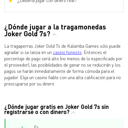
¿Debería jugar con dinero real?
¿Dónde jugar a la tragamonedas
Joker Gold 7s?
La tragaperras Joker Gold 7s de Kalamba Games sólo puede
agradar si se lanza en un
casino honesto
. Entonces el
porcentaje de pago será alto (no menos de lo especificado por
el proveedor), las posibilidades de ganar no se reducirán y los
pagos se harán inmediatamente de forma cómoda para el
jugador. Elija un casino fiable con una alta calificación para no
preocuparse por su dinero.
¿Dónde jugar gratis en Joker Gold 7s sin
registrarse o con dinero?
Es