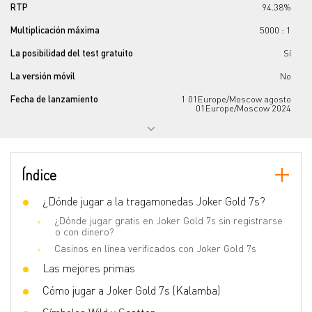
RTP
94.38%
Multiplicación máxima
5000 : 1
La posibilidad del test gratuito
Sí
La versión móvil
No
Fecha de lanzamiento
1 01Europe/Moscow agosto
01Europe/Moscow 2024
Jackpot progresivo
No
El numero de los tambores
5
Índice
El numero de las líneas
40
Jokers
¿Dónde jugar a la tragamonedas Joker Gold 7s?
Sí
¿Dónde jugar gratis en Joker Gold 7s sin registrarse
Scatter
Sí
o con dinero?
Los juegos de bonificación
Free Spins, Bonus Game, Multiplier,
Casinos en línea verificados con Joker Gold 7s
Jackpots, Buy Feature
Las mejores primas
La volatilidad
High
Cómo jugar a Joker Gold 7s (Kalamba)
Slot 3D
No