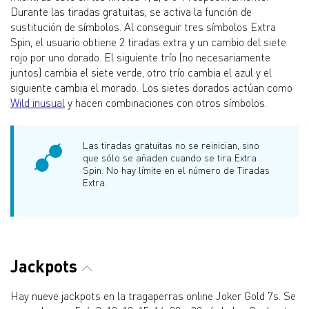
Durante las tiradas gratuitas, se activa la función de
sustitución de símbolos. Al conseguir tres símbolos Extra
Spin, el usuario obtiene 2 tiradas extra y un cambio del siete
rojo por uno dorado. El siguiente trío (no necesariamente
juntos) cambia el siete verde, otro trío cambia el azul y el
siguiente cambia el morado. Los sietes dorados actúan como
Wild inusual
y hacen combinaciones con otros símbolos.
Las tiradas gratuitas no se reinician, sino
que sólo se añaden cuando se tira Extra
Spin. No hay límite en el número de Tiradas
Extra.
Jackpots
Hay nueve jackpots en la tragaperras online Joker Gold 7s. Se