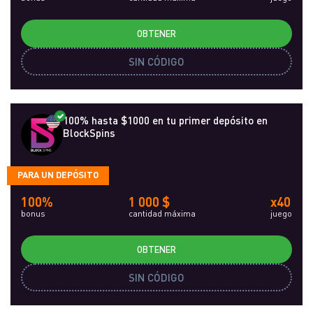
OBTENER
SIN CÓDIGO
100% hasta $1000 en tu primer depósito en
BlockSpins
PARA UN DEPÓSITO
100%
1 000 $
x40
bonus
cantidad máxima
juego
OBTENER
SIN CÓDIGO