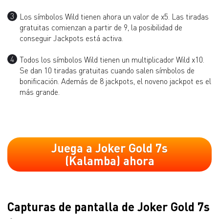
Los símbolos Wild tienen ahora un valor de x5. Las tiradas
gratuitas comienzan a partir de 9, la posibilidad de
conseguir Jackpots está activa.
Todos los símbolos Wild tienen un multiplicador Wild x10.
Se dan 10 tiradas gratuitas cuando salen símbolos de
bonificación. Además de 8 jackpots, el noveno jackpot es el
más grande.
Juega a Joker Gold 7s
(Kalamba) ahora
Capturas de pantalla de Joker Gold 7s