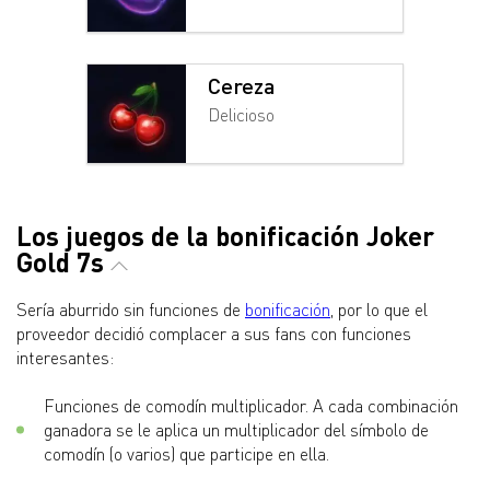
Cereza
Delicioso
Los juegos de la bonificación Joker
Gold 7s
Sería aburrido sin funciones de
bonificación
, por lo que el
proveedor decidió complacer a sus fans con funciones
interesantes:
Funciones de comodín multiplicador. A cada combinación
ganadora se le aplica un multiplicador del símbolo de
comodín (o varios) que participe en ella.