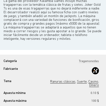
La gama del proveedor Kalamba Games incluye muchas
tragaperras con la temática clásica de frutas y sietes. Joker Gold
7s es una de esas tragaperras que no dejará indiferente a nadie.
El desarrollador realizó aquí su famosa ficha con cuatro niveles
de juego, y también añadió un montón de jackpots. La máquina
complacerá con una variedad de funciones de bonificación, giros
gratis de compra y grandes pagos (máximo x5000 de la apuesta).
La máquina tragaperras se adaptará a aquellos que no tienen
miedo a correr riesgos y les gusta apostar a lo grande. Se puede
iniciar fácilmente desde un ordenador, tableta o teléfono
inteligente, hay versiones regulares y móviles.
Categoría
Tragamonedas
Fabricante
Tema
Ranuras clásicas
Suerte
Casino
,
,
,
Dinero
Apuesta mínima
0.10 $
Apuesta máxima
100 $