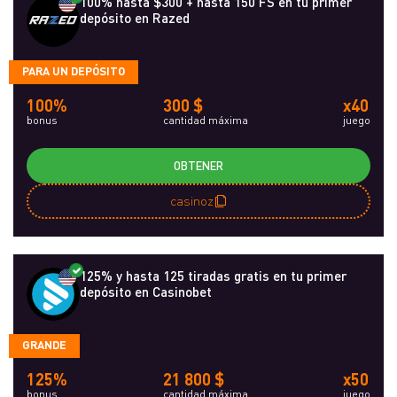
100% hasta $300 + hasta 150 FS en tu primer
depósito en Razed
PARA UN DEPÓSITO
100%
300 $
x40
bonus
cantidad máxima
juego
OBTENER
casinoz
125% y hasta 125 tiradas gratis en tu primer
depósito en Casinobet
GRANDE
125%
21 800 $
x50
bonus
cantidad máxima
juego