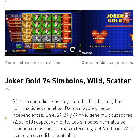
Video slot con temas clásicos
Características especiales
Joker Gold 7s Símbolos, Wild, Scatter
Símbolo comodín - sustituye a todos los demás y hace
combinaciones con ellos. Da los mayores pagos
independientes. En el 2º, 3º y 4º nivel tiene multiplicadores
x2, x5, x10 respectivamente. Los símbolos normales se
detienen en los rodillos más exteriores, y el Multiplier Wild
- en los tres rodillos centrales.