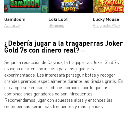
Gamdoom
Loki Loot
Lucky Mouse
AvatarUX
BGaming
Pragmatic Play
¿Debería jugar a la tragaperras Joker
Gold 7s con dinero real?
Según la redacción de Casinoz, la tragaperras Joker Gold 7s
es digna de atención incluso para los jugadores
experimentados. Les interesará perseguir botes y recoger
grandes premios, especialmente durante las tiradas gratis. En
el campo suelen caer símbolos comodín, por lo que las
combinaciones ganadoras no son infrecuentes.
Recomendamos jugar con apuestas altas y entonces las
recompensas serán más frecuentes y más grandes.