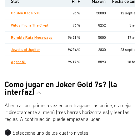
Slot
RTP
Maxwin
Fecha de lanz
Golden Kegs 50K
96 %
50000
12 septiem
Wilds From The Crypt
96 %
8252
3 ago
Rumble Ratz Megaways
96.21 %
5000
17 ago
Jewels of Jupiter
94.54 %
2830
23 septiem
Agent 51
96.17 %
5593
18 febr
Como jugar en Joker Gold 7s? (la
interfaz)
Al entrar por primera vez en una tragaperras online, es mejor
ir directamente al menú (tres barras horizontales) y leer las
reglas. A continuación, puede empezar a jugar:
Seleccione uno de los cuatro niveles.