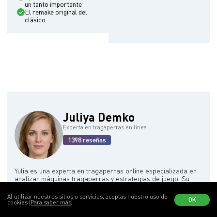
un tanto importante
El remake original del
clásico
Juliya Demko
Experta en tragaperras en línea
1398 reseñas
Yulia es una experta en tragaperras online especializada en
analizar máquinas tragaperras y estrategias de juego. Su
trayectoria profesional comenzó con el estudio autodidacta
de la mecánica de las tragaperras y la creación de reseñas
Al utilizar nuestros sitios o servicios, aceptas nuestro uso de
OK
independientes, y en la actualidad es una de las principales
cookies
(Para saber más)
autoras de Casinoz, donde publica análisis detallados de las