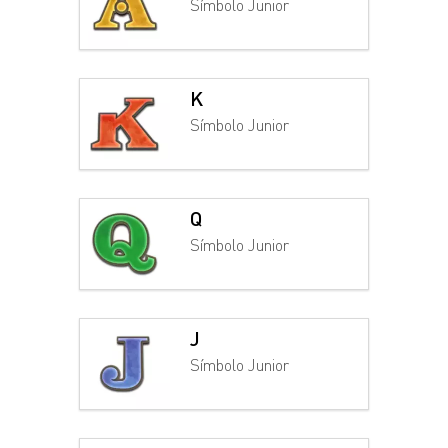
Símbolo Junior
K
Símbolo Junior
Q
Símbolo Junior
J
Símbolo Junior