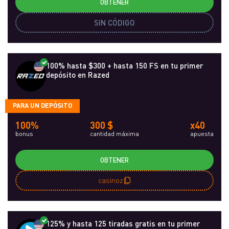
OBTENER
SIN CÓDIGO
100% hasta $300 + hasta 150 FS en tu primer
depósito en Razed
PARA UN DEPÓSITO
100%
300 $
x40
bonus
cantidad máxima
apuesta
OBTENER
casinoz
125% y hasta 125 tiradas gratis en tu primer