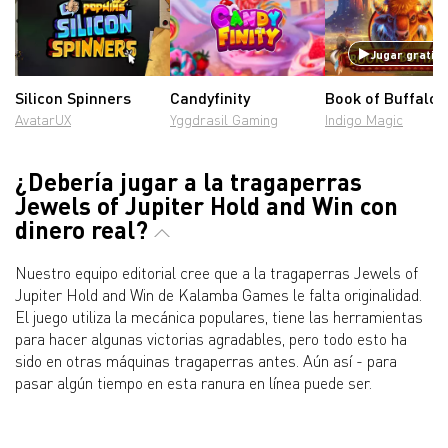
Jugar gratis
Silicon Spinners
Candyfinity
Book of Buffalo
AvatarUX
Yggdrasil Gaming
Indigo Magic
¿Debería jugar a la tragaperras
Jewels of Jupiter Hold and Win con
dinero real?
Nuestro equipo editorial cree que a la tragaperras Jewels of
Jupiter Hold and Win de Kalamba Games le falta originalidad.
El juego utiliza la mecánica populares, tiene las herramientas
para hacer algunas victorias agradables, pero todo esto ha
sido en otras máquinas tragaperras antes. Aún así - para
pasar algún tiempo en esta ranura en línea puede ser.