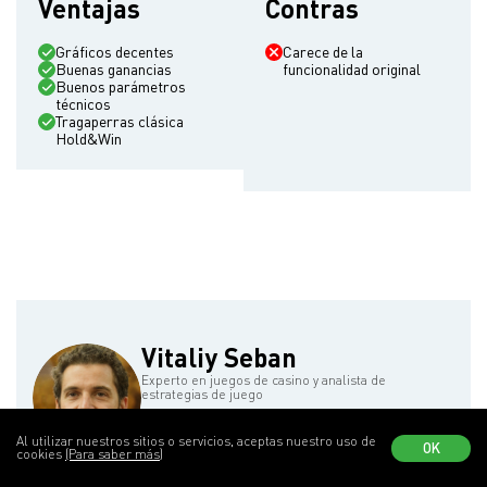
Ventajas
Contras
Gráficos decentes
Carece de la
Buenas ganancias
funcionalidad original
Buenos parámetros
técnicos
Tragaperras clásica
Hold&Win
Vitaliy Seban
Experto en juegos de casino y analista de
estrategias de juego
935 reseñas
Al utilizar nuestros sitios o servicios, aceptas nuestro uso de
OK
cookies
(Para saber más)
Vitaliy es un experto en juegos de casino nacido en 1982 en