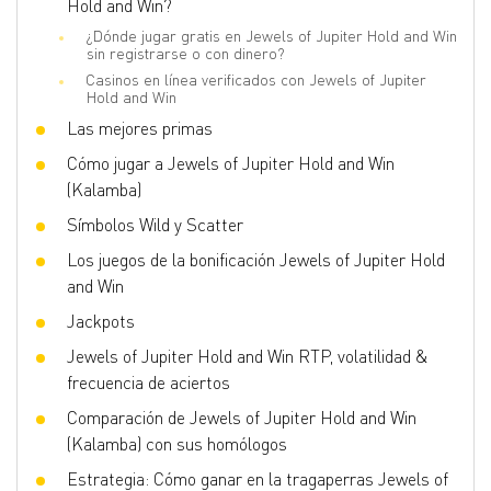
Hold and Win?
Los juegos de bonificación
Big Win, Respin, Multiplier, Sticky Wild, Bet
Bonus, Jackpots, Buy Feature, Hold and
¿Dónde jugar gratis en Jewels of Jupiter Hold and Win
Spin
sin registrarse o con dinero?
La volatilidad
Middle
Casinos en línea verificados con Jewels of Jupiter
Hold and Win
Slot 3D
Sí
Las mejores primas
Respins
Sí
Cómo jugar a Jewels of Jupiter Hold and Win
Free spins
No
(Kalamba)
Símbolos Wild y Scatter
Los juegos de la bonificación Jewels of Jupiter Hold
and Win
Jackpots
Jewels of Jupiter Hold and Win RTP, volatilidad &
frecuencia de aciertos
Comparación de Jewels of Jupiter Hold and Win
(Kalamba) con sus homólogos
Estrategia: Cómo ganar en la tragaperras Jewels of