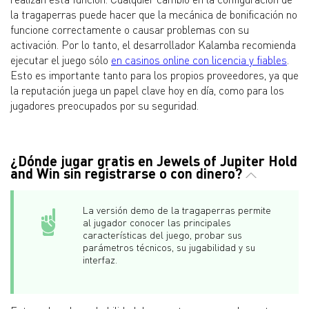
la tragaperras puede hacer que la mecánica de bonificación no
funcione correctamente o causar problemas con su
activación. Por lo tanto, el desarrollador Kalamba recomienda
ejecutar el juego sólo
en casinos online con licencia y fiables
.
Esto es importante tanto para los propios proveedores, ya que
la reputación juega un papel clave hoy en día, como para los
jugadores preocupados por su seguridad.
¿Dónde jugar gratis en Jewels of Jupiter Hold
and Win sin registrarse o con dinero?
La versión demo de la tragaperras permite
al jugador conocer las principales
características del juego, probar sus
parámetros técnicos, su jugabilidad y su
interfaz.