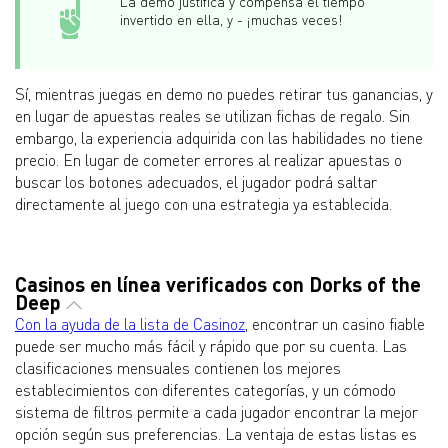
La demo justifica y compensa el tiempo
invertido en ella, y - ¡muchas veces!
Sí, mientras juegas en demo no puedes retirar tus ganancias, y
en lugar de apuestas reales se utilizan fichas de regalo. Sin
embargo, la experiencia adquirida con las habilidades no tiene
precio. En lugar de cometer errores al realizar apuestas o
buscar los botones adecuados, el jugador podrá saltar
directamente al juego con una estrategia ya establecida.
Casinos en línea verificados con Dorks of the
Deep
Con la ayuda de la lista de Casinoz
, encontrar un casino fiable
puede ser mucho más fácil y rápido que por su cuenta. Las
clasificaciones mensuales contienen los mejores
establecimientos con diferentes categorías, y un cómodo
sistema de filtros permite a cada jugador encontrar la mejor
opción según sus preferencias. La ventaja de estas listas es