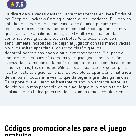
7.5
La divertida y a veces desternillante tragaperras en línea Dorks of
the Deep de Hacksaw Gaming gustará a los jugadores. El juego no
sólo tiene su parte de humor, sino también unos parámetros
técnicos impresionantes que permiten contar con ganancias muy
grandes. Una volatilidad media, un RTP alto y un montón de
combinaciones gracias a los símbolos Wild expansivos son
sencillamente incapaces de dejar al jugador con las manos vacías.
No pude evitar apreciar el divertido diseño que los
desarrolladores han dado a su nueva tragaperras. Y el propio
nombre del juego insinúa algo muy original (weirdos - versión
suavizada). La mecánica también es digna de atención. Durante las
tiradas gratis, los símbolos Wild en expansión caen y se pegan al
rodillo hasta la siguiente ronda. Es posible la aparición simultánea
de varios símbolos a la vez, lo que da lugar a grandes ganancias.
Se supone que el juego es bastante bueno. No arranca estrellas
del cielo y lo más probable es que no llegue a lo más alto de los
rankings, pero la tragaperras definitivamente merece atención.
Códigos promocionales para el juego
gratuito