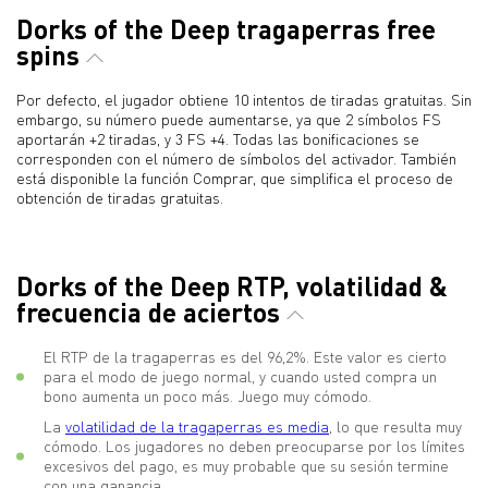
Dorks of the Deep tragaperras free
spins
Por defecto, el jugador obtiene 10 intentos de tiradas gratuitas. Sin
embargo, su número puede aumentarse, ya que 2 símbolos FS
aportarán +2 tiradas, y 3 FS +4. Todas las bonificaciones se
corresponden con el número de símbolos del activador. También
está disponible la función Comprar, que simplifica el proceso de
obtención de tiradas gratuitas.
Dorks of the Deep RTP, volatilidad &
frecuencia de aciertos
El RTP de la tragaperras es del 96,2%. Este valor es cierto
para el modo de juego normal, y cuando usted compra un
bono aumenta un poco más. Juego muy cómodo.
La
volatilidad de la tragaperras es media
, lo que resulta muy
cómodo. Los jugadores no deben preocuparse por los límites
excesivos del pago, es muy probable que su sesión termine
con una ganancia.