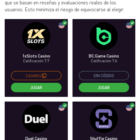
que se basan en reseñas y evaluaciones reales de los
usuarios. Esto minimiza el riesgo de equivocarse al elegir.
1xSlots Casino
BC.Game Casino
Calificación 7.7
Calificación 7.6
CASINOZ
SIN CÓDIGO
JUGAR
JUGAR
Duel Casino
Shuffle Casino