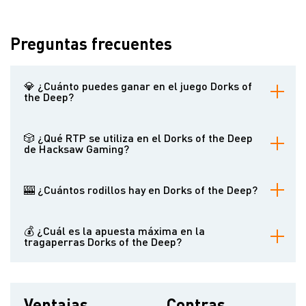
Preguntas frecuentes
💎 ¿Cuánto puedes ganar en el juego Dorks of
the Deep?
x10000 de la apuesta en la ronda
🎲 ¿Qué RTP se utiliza en el Dorks of the Deep
de Hacksaw Gaming?
El promotor promete un 96,20
🎰 ¿Cuántos rodillos hay en Dorks of the Deep?
5 piezas
💰 ¿Cuál es la apuesta máxima en la
tragaperras Dorks of the Deep?
100 euros
Ventajas
Contras