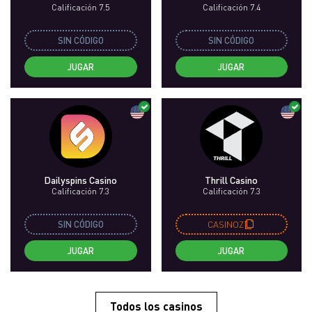
Calificación 7.5
Calificación 7.4
SIN CÓDIGO
SIN CÓDIGO
JUGAR
JUGAR
Dailyspins Casino
Thrill Casino
Calificación 7.3
Calificación 7.3
SIN CÓDIGO
CASINOZ
JUGAR
JUGAR
Todos los casinos