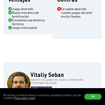
Juego divertido
Se vuelve aburrido
Buena mecánica de
cuando juegas durante
bonificación
mucho tiempo
Excelentes parámetros
técnicos
Juego interesante
Vitaliy Seban
Experto en juegos de casino y analista de
estrategias de juego
885 reseñas
Al utilizar nuestros sitios o servicios, aceptas nuestro uso de
OK
cookies
(Para saber más)
Vitaliy es un experto en juegos de casino nacido en 1982 en
Kaliningrado. Creció en una familia de cirujanos, pero eligió un