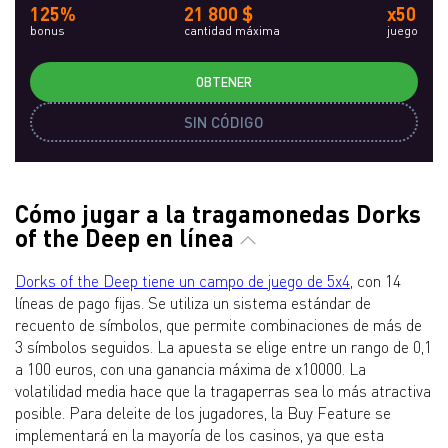
125%
21 800 $
x50
bonus
cantidad máxima
juego
OBTENER
SIN CÓDIGO
Cómo jugar a la tragamonedas Dorks
of the Deep en línea
Dorks of the Deep tiene un campo de juego de 5x4
, con 14
líneas de pago fijas. Se utiliza un sistema estándar de
recuento de símbolos, que permite combinaciones de más de
3 símbolos seguidos. La apuesta se elige entre un rango de 0,1
a 100 euros, con una ganancia máxima de x10000. La
volatilidad media hace que la tragaperras sea lo más atractiva
posible. Para deleite de los jugadores, la Buy Feature se
implementará en la mayoría de los casinos, ya que esta