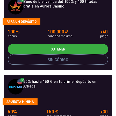
Bono de bienvenida del 100% y 100 tiradas
gratis en Aurora Casino
PARA UN DEPÓSITO
100%
100 000 ₽
x40
bonus
cantidad máxima
juego
OBTENER
SIN CÓDIGO
50% hasta 150 € en tu primer depósito en
Arkada
APUESTA MÍNIMA
50%
150 €
x30
bonus
cantidad máxima
juego