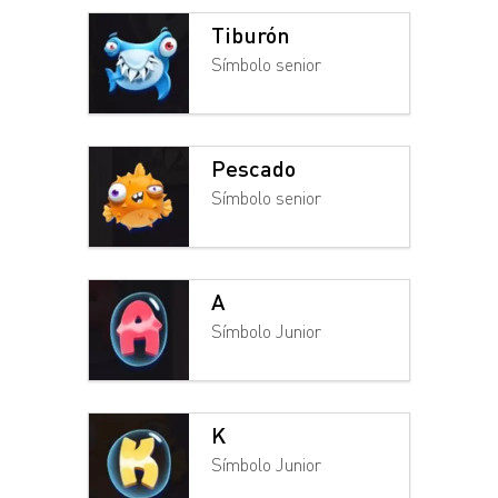
Tiburón
Símbolo senior
Pescado
Símbolo senior
A
Símbolo Junior
K
Símbolo Junior