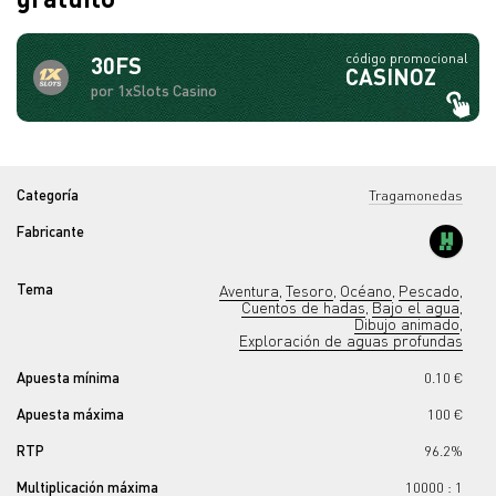
código promocional
30FS
CASINOZ
por 1xSlots Casino
Categoría
Tragamonedas
Fabricante
Tema
Aventura
Tesoro
Océano
Pescado
,
,
,
,
Cuentos de hadas
Bajo el agua
,
,
Dibujo animado
,
Exploración de aguas profundas
Apuesta mínima
0.10 €
Apuesta máxima
100 €
RTP
96.2%
Multiplicación máxima
10000 : 1