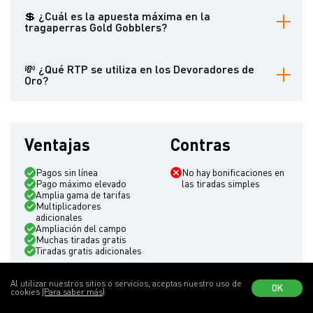
x4057
💲 ¿Cuál es la apuesta máxima en la
tragaperras Gold Gobblers?
250
💸 ¿Qué RTP se utiliza en los Devoradores de
Oro?
95.5%
Ventajas
Contras
Pagos sin línea
No hay bonificaciones en
Pago máximo elevado
las tiradas simples
Amplia gama de tarifas
Multiplicadores
adicionales
Ampliación del campo
Muchas tiradas gratis
Tiradas gratis adicionales
Al utilizar nuestros sitios o servicios, aceptas nuestro uso de
OK
cookies
(Para saber más)