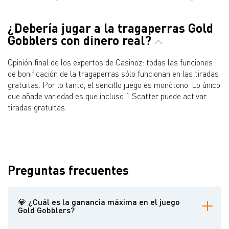
¿Debería jugar a la tragaperras Gold
Gobblers con dinero real?
Opinión final de los expertos de Casinoz: todas las funciones
de bonificación de la tragaperras sólo funcionan en las tiradas
gratuitas. Por lo tanto, el sencillo juego es monótono. Lo único
que añade variedad es que incluso 1 Scatter puede activar
tiradas gratuitas.
Preguntas frecuentes
💎 ¿Cuál es la ganancia máxima en el juego
Gold Gobblers?