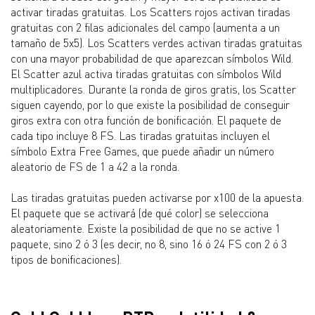
activar tiradas gratuitas. Los Scatters rojos activan tiradas
gratuitas con 2 filas adicionales del campo (aumenta a un
tamaño de 5x5). Los Scatters verdes activan tiradas gratuitas
con una mayor probabilidad de que aparezcan símbolos Wild.
El Scatter azul activa tiradas gratuitas con símbolos Wild
multiplicadores. Durante la ronda de giros gratis, los Scatter
siguen cayendo, por lo que existe la posibilidad de conseguir
giros extra con otra función de bonificación. El paquete de
cada tipo incluye 8 FS. Las tiradas gratuitas incluyen el
símbolo Extra Free Games, que puede añadir un número
aleatorio de FS de 1 a 42 a la ronda.
Las tiradas gratuitas pueden activarse por x100 de la apuesta.
El paquete que se activará (de qué color) se selecciona
aleatoriamente. Existe la posibilidad de que no se active 1
paquete, sino 2 ó 3 (es decir, no 8, sino 16 ó 24 FS con 2 ó 3
tipos de bonificaciones).