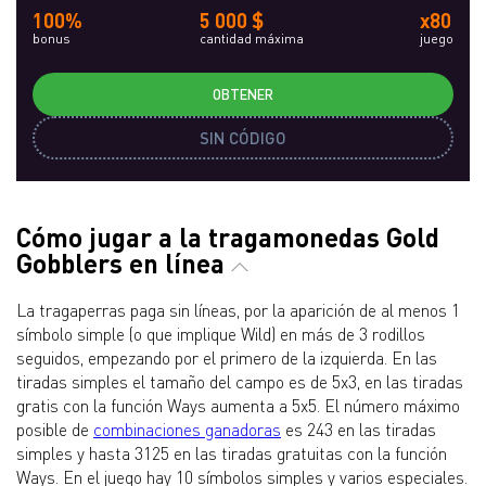
100%
5 000 $
x80
bonus
cantidad máxima
juego
OBTENER
SIN CÓDIGO
Cómo jugar a la tragamonedas Gold
Gobblers en línea
La tragaperras paga sin líneas, por la aparición de al menos 1
símbolo simple (o que implique Wild) en más de 3 rodillos
seguidos, empezando por el primero de la izquierda. En las
tiradas simples el tamaño del campo es de 5x3, en las tiradas
gratis con la función Ways aumenta a 5x5. El número máximo
posible de
combinaciones ganadoras
es 243 en las tiradas
simples y hasta 3125 en las tiradas gratuitas con la función
Ways. En el juego hay 10 símbolos simples y varios especiales.