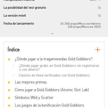
La posibilidad del test gratuito
Sí
La versión móvil
Sí
Fecha de lanzamiento
26 26Europe/Moscow febrero
26Europe/Moscow 2025
Jackpot progresivo
No
El numero de los tambores
3
Índice
El numero de las líneas
243
Jokers
¿Dónde jugar a la tragamonedas Gold Gobblers?
Sí
¿Dónde jugar gratis en Gold Gobblers sin registrarse
Scatter
Sí
o con dinero?
Los juegos de bonificación
Wild Reels, Free Spins, Buy Feature,
Casinos en línea verificados con Gold Gobblers
Reelset Changing, Additional Free Spins,
Free Spins Multiplier, Wilds with
Las mejores primas
multipliers, Scatter symbols, Multiway
(+1024)
Cómo jugar a Gold Gobblers (Atomic Slot Lab)
La volatilidad
Middle
Símbolos Wild y Scatter
Slot 3D
No
Los juegos de la bonificación Gold Gobblers