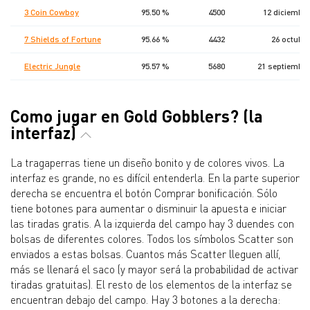
3 Coin Cowboy
95.50 %
4500
12 diciembre
7 Shields of Fortune
95.66 %
4432
26 octubre
Electric Jungle
95.57 %
5680
21 septiembre
Como jugar en Gold Gobblers? (la
interfaz)
La tragaperras tiene un diseño bonito y de colores vivos. La
interfaz es grande, no es difícil entenderla. En la parte superior
derecha se encuentra el botón Comprar bonificación. Sólo
tiene botones para aumentar o disminuir la apuesta e iniciar
las tiradas gratis. A la izquierda del campo hay 3 duendes con
bolsas de diferentes colores. Todos los símbolos Scatter son
enviados a estas bolsas. Cuantos más Scatter lleguen allí,
más se llenará el saco (y mayor será la probabilidad de activar
tiradas gratuitas). El resto de los elementos de la interfaz se
encuentran debajo del campo. Hay 3 botones a la derecha: