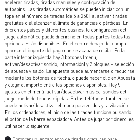
acelerar tiradas, tiradas manuales y configuración de
autospins. Las tiradas automáticas se pueden iniciar con un
tope en el número de tiradas (de 5 a 250), al activar tiradas
gratuitas o al alcanzar el límite de ganancias o pérdidas. En
diferentes países y diferentes casinos, la configuración del
juego automático puede diferir: no en todas partes todas las
opciones están disponibles. En el centro debajo del campo
aparece el importe del pago que se acaba de recibir. En la
parte inferior izquierda hay 3 botones (menú,
activar/desactivar sonido, información) y 2 bloques - selección
de apuesta y saldo. La apuesta puede aumentarse o reducirse
mediante los botones de flecha, o puede hacer clic en Apuesta
y elegir el importe entre las opciones disponibles. Hay 5
ajustes en el menú: activar/desactivar música, sonidos del
juego, modo de tiradas rápidas. En los teléfonos también se
puede activar/desactivar el modo para zurdos y la vibración.
En los ordenadores, el inicio de las tiradas funciona pulsando
el botón de la barra espaciadora. Antes de jugar por dinero, es
útil hacer lo siguiente:
Comprar un lanzamiento de tiradas gratuitas para