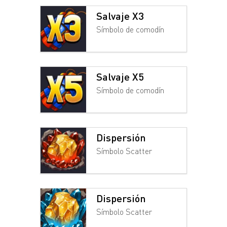
Salvaje X3
Símbolo de comodín
Salvaje X5
Símbolo de comodín
Dispersión
Símbolo Scatter
Dispersión
Símbolo Scatter