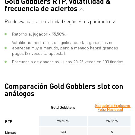
Gold Gobblers RTP, volatilidad &
frecuencia de aciertos
Puede evaluar la rentabilidad según estos parámetros:
Retorno al jugador - 95,50%.
Volatilidad media - esto significa que las ganancias no
aparecen muy a menudo, pero a menudo habrá grandes
pagos (2+ veces la apuesta).
Frecuencia de ganancias - unas 20-25 veces en 100 tiradas.
Comparación Gold Gobblers slot con
análogos
Esqueleto Explosivo:
Gold Gobblers
Feliz Navidead
95.50 %
94.22 %
RTP
243
5
Líneas