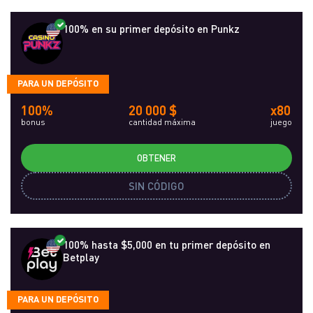
100% en su primer depósito en Punkz
PARA UN DEPÓSITO
100%
20 000 $
x80
bonus
cantidad máxima
juego
OBTENER
SIN CÓDIGO
100% hasta $5,000 en tu primer depósito en
Betplay
PARA UN DEPÓSITO