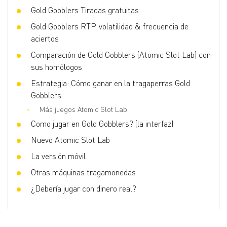
Respins
Sí
Gold Gobblers Tiradas gratuitas
Free spins
Sí
Gold Gobblers RTP, volatilidad & frecuencia de
aciertos
Comparación de Gold Gobblers (Atomic Slot Lab) con
sus homólogos
Estrategia: Cómo ganar en la tragaperras Gold
Gobblers
Más juegos Atomic Slot Lab
Como jugar en Gold Gobblers? (la interfaz)
Nuevo Atomic Slot Lab
La versión móvil
Otras máquinas tragamonedas
¿Debería jugar con dinero real?