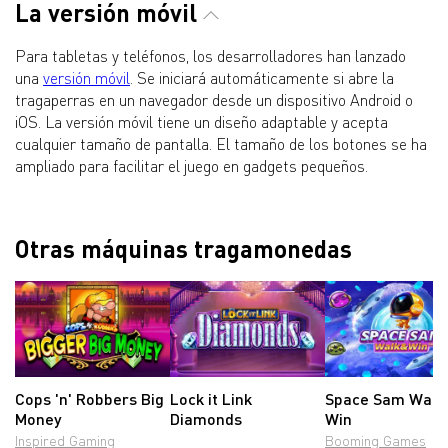
La versión móvil
Para tabletas y teléfonos, los desarrolladores han lanzado
una
versión móvil
. Se iniciará automáticamente si abre la
tragaperras en un navegador desde un dispositivo Android o
iOS. La versión móvil tiene un diseño adaptable y acepta
cualquier tamaño de pantalla. El tamaño de los botones se ha
ampliado para facilitar el juego en gadgets pequeños.
Otras máquinas tragamonedas
Cops 'n' Robbers Big
Lock it Link
Space Sam Walk
Money
Diamonds
Win
Inspired Gaming
Booming Games