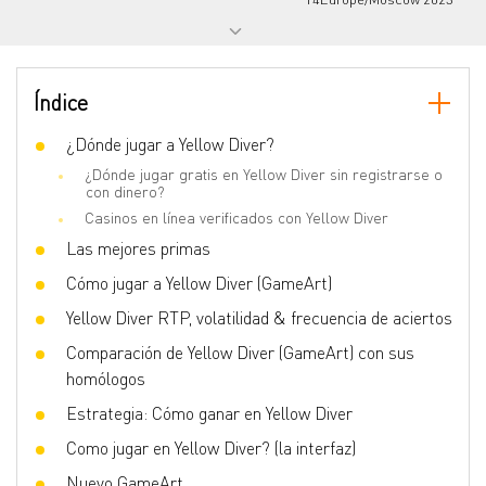
Índice
¿Dónde jugar a Yellow Diver?
¿Dónde jugar gratis en Yellow Diver sin registrarse o
con dinero?
Casinos en línea verificados con Yellow Diver
Las mejores primas
Cómo jugar a Yellow Diver (GameArt)
Yellow Diver RTP, volatilidad & frecuencia de aciertos
Comparación de Yellow Diver (GameArt) con sus
homólogos
Estrategia: Cómo ganar en Yellow Diver
Como jugar en Yellow Diver? (la interfaz)
Nuevo GameArt