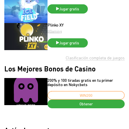
Jugar gratis
Plinko XY
BGaming
Jugar gratis
Clasificación completa de juegos
Los Mejores Bonos de Casino
200% y 100 tiradas gratis en tu primer
depósito en Nokycbets
WIN200
Obtener