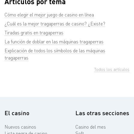
Artículos por tema
Cómo elegir el mejor juego de casino en línea
¿Cuál es la mejor tragaperras de casino? ¿Existe?
Tiradas gratis en tragaperras
La función de doblar en las máquinas tragaperras
Explicación de todos los símbolos de las máquinas
tragaperras
Todos los artículos
El casino
Las otras secciones
Nuevos casinos
Casino del mes
Lista negra de casino
Soft