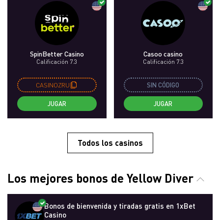
SpinBetter Casino
Casoo casino
Calificación 7.3
Calificación 7.3
CASINOZRU
SIN CÓDIGO
JUGAR
JUGAR
Todos los casinos
Los mejores bonos de Yellow Diver
Bonos de bienvenida y tiradas gratis en 1xBet
Casino