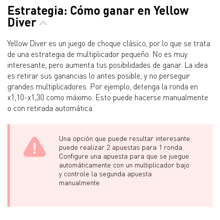
Estrategia: Cómo ganar en Yellow
Diver
Yellow Diver es un juego de choque clásico, por lo que se trata
de una estrategia de multiplicador pequeño. No es muy
interesante, pero aumenta tus posibilidades de ganar. La idea
es retirar sus ganancias lo antes posible, y no perseguir
grandes multiplicadores. Por ejemplo, detenga la ronda en
x1,10-x1,30 como máximo. Esto puede hacerse manualmente
o con retirada automática.
Una opción que puede resultar interesante:
puede realizar 2 apuestas para 1 ronda.
Configure una apuesta para que se juegue
automáticamente con un multiplicador bajo
y controle la segunda apuesta
manualmente.