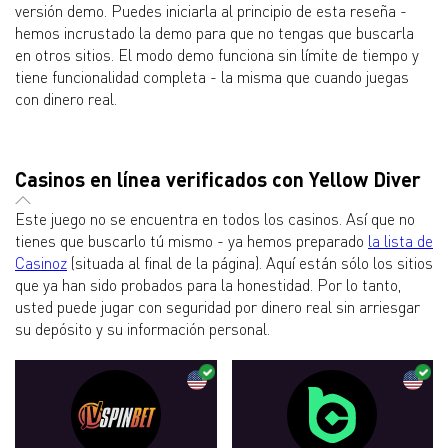
versión demo. Puedes iniciarla al principio de esta reseña -
hemos incrustado la demo para que no tengas que buscarla
en otros sitios. El modo demo funciona sin límite de tiempo y
tiene funcionalidad completa - la misma que cuando juegas
con dinero real.
Casinos en línea verificados con Yellow Diver
Este juego no se encuentra en todos los casinos. Así que no
tienes que buscarlo tú mismo - ya hemos preparado
la lista de
Casinoz
(situada al final de la página). Aquí están sólo los sitios
que ya han sido probados para la honestidad. Por lo tanto,
usted puede jugar con seguridad por dinero real sin arriesgar
su depósito y su información personal.