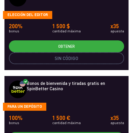
ELECCIÓN DEL EDITOR
200%
1 500 $
x35
bonus
cantidad máxima
apuesta
OBTENER
SIN CÓDIGO
Bonos de bienvenida y tiradas gratis en
SpinBetter Casino
PARA UN DEPÓSITO
100%
1 500 €
x35
bonus
cantidad máxima
apuesta