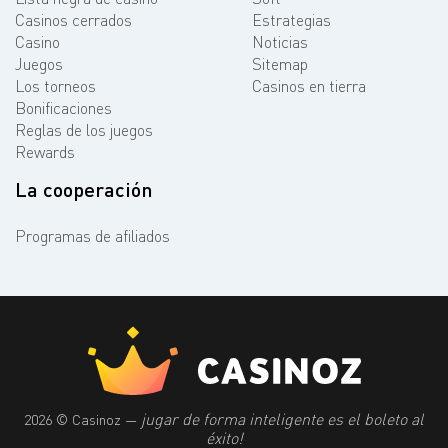
Casinos cerrados
Estrategias
Casino
Noticias
Juegos
Sitemap
Los torneos
Casinos en tierra
Bonificaciones
Reglas de los juegos
Rewards
La cooperación
Programas de afiliados
jugar de forma inteligente es el boleto al
2026 © Casinoz —
éxito!