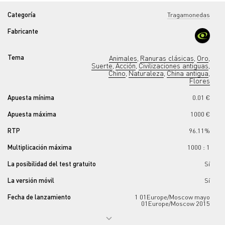
Categoría
Tragamonedas
Fabricante
Tema
Animales
Ranuras clásicas
Oro
,
,
,
Suerte
Acción
Civilizaciones antiguas
,
,
,
Chino
Naturaleza
China antigua
,
,
,
Flores
Apuesta mínima
0.01 €
Apuesta máxima
1000 €
RTP
96.11%
Multiplicación máxima
1000 : 1
La posibilidad del test gratuito
Sí
La versión móvil
Sí
Fecha de lanzamiento
1 01Europe/Moscow mayo
01Europe/Moscow 2015
Jackpot progresivo
Sí