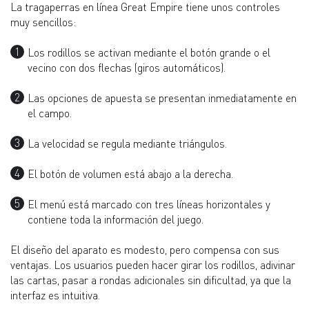
La tragaperras en línea Great Empire tiene unos controles
muy sencillos:
Los rodillos se activan mediante el botón grande o el
vecino con dos flechas (giros automáticos).
Las opciones de apuesta se presentan inmediatamente en
el campo.
La velocidad se regula mediante triángulos.
El botón de volumen está abajo a la derecha.
El menú está marcado con tres líneas horizontales y
contiene toda la información del juego.
El diseño del aparato es modesto, pero compensa con sus
ventajas. Los usuarios pueden hacer girar los rodillos, adivinar
las cartas, pasar a rondas adicionales sin dificultad, ya que la
interfaz es intuitiva.