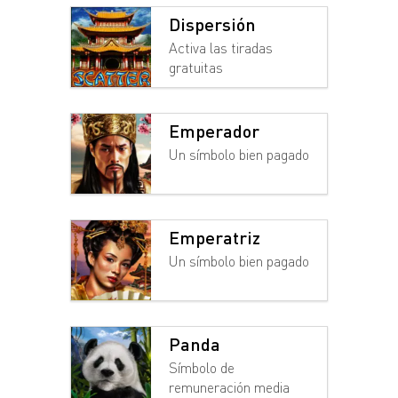
Dispersión
Activa las tiradas
gratuitas
Emperador
Un símbolo bien pagado
Emperatriz
Un símbolo bien pagado
Panda
Símbolo de
remuneración media