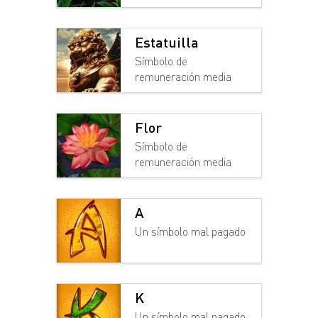
Estatuilla
Símbolo de
remuneración media
Flor
Símbolo de
remuneración media
A
Un símbolo mal pagado
K
Un símbolo mal pagado