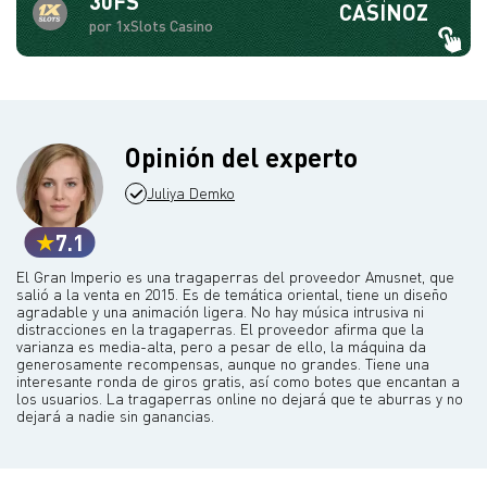
30FS
CASINOZ
por 1xSlots Casino
Opinión del experto
Juliya Demko
7.1
El Gran Imperio es una tragaperras del proveedor Amusnet, que
salió a la venta en 2015. Es de temática oriental, tiene un diseño
agradable y una animación ligera. No hay música intrusiva ni
distracciones en la tragaperras. El proveedor afirma que la
varianza es media-alta, pero a pesar de ello, la máquina da
generosamente recompensas, aunque no grandes. Tiene una
interesante ronda de giros gratis, así como botes que encantan a
los usuarios. La tragaperras online no dejará que te aburras y no
dejará a nadie sin ganancias.