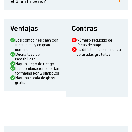
el Gran Imperio?
Los jugadores pueden apostar un máximo de 1.000 euros.
Ventajas
Contras
Los comodines caen con
Número reducido de
frecuencia y en gran
líneas de pago
número
Es difícil ganar una ronda
Buena tasa de
de tiradas gratuitas
rentabilidad
Hay un juego de riesgo
Las combinaciones están
formadas por 2 símbolos
Hay una ronda de giros
gratis