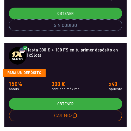
OBTENER
SIN CÓDIGO
Hasta 300 € + 100 FS en tu primer depósito en
1xSlots
PARA UN DEPÓSITO
150%
300 €
x40
bonus
cantidad máxima
apuesta
OBTENER
CASINOZ