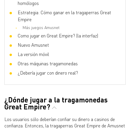
homólogos
Estrategia: Cómo ganar en la tragaperras Great
Empire
Más juegos Amusnet
Como jugar en Great Empire? (la interfaz)
Nuevo Amusnet
La versión móvil
Otras máquinas tragamonedas
¿Debería jugar con dinero real?
¿Dónde jugar a la tragamonedas
Great Empire?
Los usuarios sólo deberían confiar su dinero a casinos de
confianza. Entonces, la tragaperras Great Empire de Amusnet