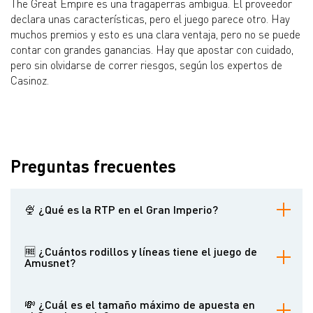
The Great Empire es una tragaperras ambigua. El proveedor
declara unas características, pero el juego parece otro. Hay
muchos premios y esto es una clara ventaja, pero no se puede
contar con grandes ganancias. Hay que apostar con cuidado,
pero sin olvidarse de correr riesgos, según los expertos de
Casinoz.
Preguntas frecuentes
🍨 ¿Qué es la RTP en el Gran Imperio?
La tasa de rendimiento para el jugador es del 96,11%.
🆓 ¿Cuántos rodillos y líneas tiene el juego de
Amusnet?
La tragaperras online ofrece 5 rodillos en 3 filas y 10 líneas de
pago fijas.
💸 ¿Cuál es el tamaño máximo de apuesta en