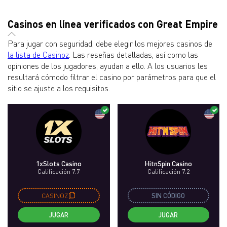
Casinos en línea verificados con Great Empire
Para jugar con seguridad, debe elegir los mejores casinos de
la lista de Casinoz
. Las reseñas detalladas, así como las
opiniones de los jugadores, ayudan a ello. A los usuarios les
resultará cómodo filtrar el casino por parámetros para que el
sitio se ajuste a los requisitos.
1xSlots Casino
HitnSpin Casino
Calificación 7.7
Calificación 7.2
CASINOZ
SIN CÓDIGO
JUGAR
JUGAR