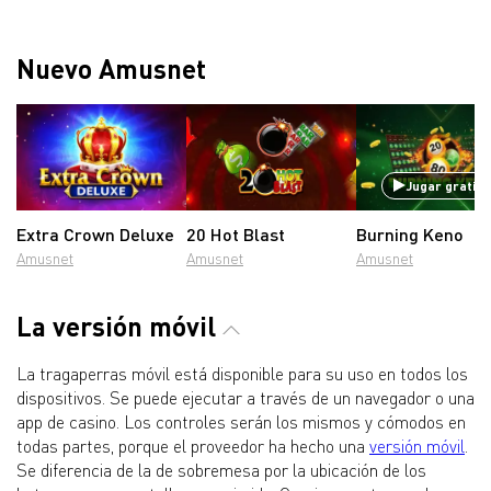
Nuevo Amusnet
Jugar gratis
Extra Crown Deluxe
20 Hot Blast
Burning Keno
Amusnet
Amusnet
Amusnet
La versión móvil
La tragaperras móvil está disponible para su uso en todos los
dispositivos. Se puede ejecutar a través de un navegador o una
app de casino. Los controles serán los mismos y cómodos en
todas partes, porque el proveedor ha hecho una
versión móvil
.
Se diferencia de la de sobremesa por la ubicación de los