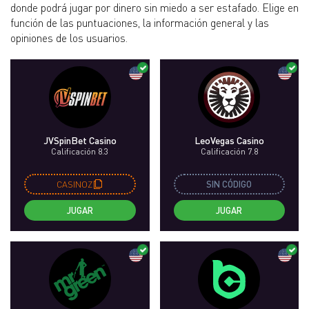
donde podrá jugar por dinero sin miedo a ser estafado. Elige en
función de las puntuaciones, la información general y las
opiniones de los usuarios.
JVSpinBet Casino
LeoVegas Casino
Calificación 8.3
Calificación 7.8
CASINOZ
SIN CÓDIGO
JUGAR
JUGAR