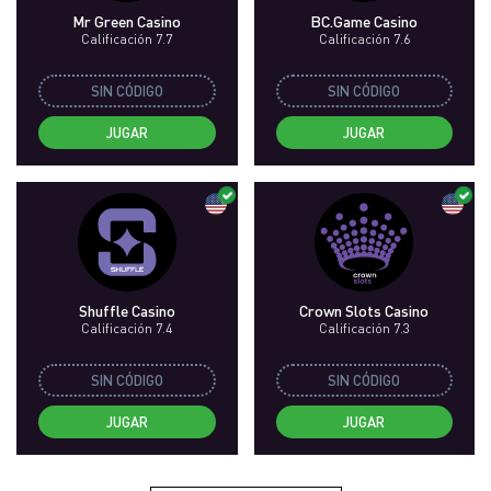
Mr Green Casino
BC.Game Casino
Calificación 7.7
Calificación 7.6
SIN CÓDIGO
SIN CÓDIGO
JUGAR
JUGAR
Shuffle Casino
Crown Slots Casino
Calificación 7.4
Calificación 7.3
SIN CÓDIGO
SIN CÓDIGO
JUGAR
JUGAR