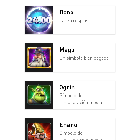
Bono
Lanza respins
Mago
Un símbolo bien pagado
Ogrin
Símbolo de
remuneración media
Enano
Símbolo de
remuneración media