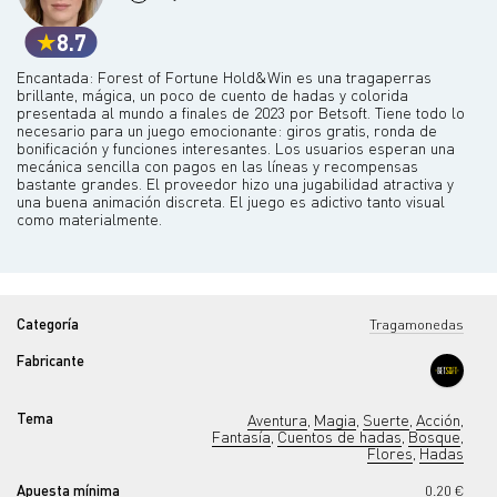
8.7
Encantada: Forest of Fortune Hold&Win es una tragaperras
brillante, mágica, un poco de cuento de hadas y colorida
presentada al mundo a finales de 2023 por Betsoft. Tiene todo lo
necesario para un juego emocionante: giros gratis, ronda de
bonificación y funciones interesantes. Los usuarios esperan una
mecánica sencilla con pagos en las líneas y recompensas
bastante grandes. El proveedor hizo una jugabilidad atractiva y
una buena animación discreta. El juego es adictivo tanto visual
como materialmente.
Categoría
Tragamonedas
Fabricante
Tema
Aventura
Magia
Suerte
Acción
,
,
,
,
Fantasía
Cuentos de hadas
Bosque
,
,
,
Flores
Hadas
,
Apuesta mínima
0.20 €