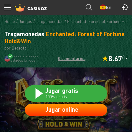
CASINOZRU
JUGAR
ES
Home
Juegos
Tragamonedas
Enchanted: Forest of Fortune Ho
Tragamonedas
Enchanted: Forest of Fortune
Hold&Win
por Betsoft
8.67
Disponible desde
/10
0 comentarios
Estados Unidos
Jugar gratis
100% gratis
Jugar online