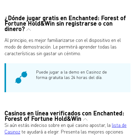
¿Dónde jugar gratis en Enchanted: Forest of
Fortune Hold&Win sin registrarse o con
dinero?
Al principio, es mejor familiarizarse con el dispositivo en el
modo de demostración. Le permitirá aprender todas las
características sin gastar un céntimo.
Puede jugar a la demo en Casinoz de
forma gratuita las 24 horas del día.
Casinos en línea verificados con Enchanted:
Forest of Fortune Hold&Win
Si aún estás indeciso sobre en qué casino apostar, la
lista de
Casinoz
te ayudará a elegir. Presenta las mejores opciones