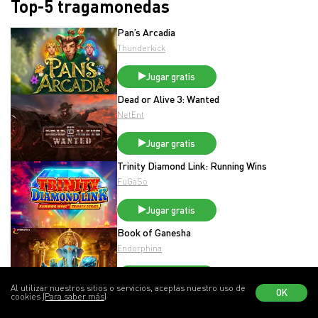
Top-5 tragamonedas
Pan’s Arcadia
Thunderkick
Jugar gratis
Dead or Alive 3: Wanted
NetEnt
Jugar gratis
Trinity Diamond Link: Running Wins
FuGaSo
Jugar gratis
Book of Ganesha
Endorphina
Jugar gratis
Al utilizar nuestros sitios o servicios, aceptas nuestro uso de
OK
cookies
(Para saber más)
Robbits
Quickspin