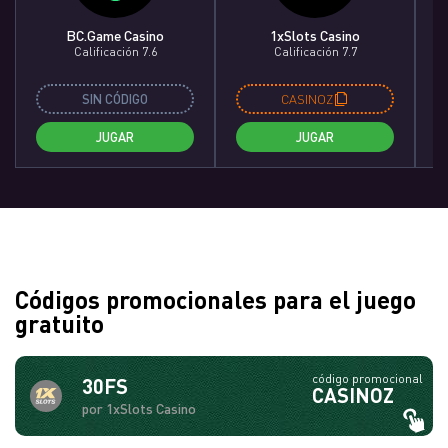
BC.Game Casino
1xSlots Casino
Calificación 7.6
Calificación 7.7
SIN CÓDIGO
CASINOZ
JUGAR
JUGAR
Códigos promocionales para el juego
gratuito
código promocional
30FS
CASINOZ
por 1xSlots Casino