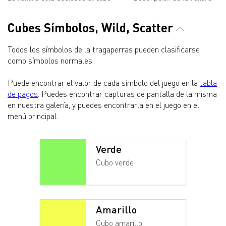
Cubes Símbolos, Wild, Scatter
Todos los símbolos de la tragaperras pueden clasificarse
como símbolos normales.
Puede encontrar el valor de cada símbolo del juego en la
tabla
de pagos
. Puedes encontrar capturas de pantalla de la misma
en nuestra galería, y puedes encontrarla en el juego en el
menú principal.
Verde
Cubo verde
Amarillo
Cubo amarillo