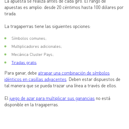
La apuesta se realiza antes de cada giro. El rango de
apuestas es amplio: desde 20 céntimos hasta 100 dólares por
tirada.
La tragaperras tiene las siguientes opciones:
Símbolos comunes;
Multiplicadores adicionales;
Mecánica Cluster Pays;
Tiradas gratis
.
Para ganar, debe
atrapar una combinación de símbolos
idénticos en casillas adyacentes
. Deben estar dispuestos de
tal manera que se pueda trazar una línea a través de ellos.
El
juego de azar para multiplicar sus ganancias
no está
disponible en la tragaperras.