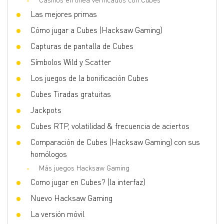
Las mejores primas
Respins
No
Cómo jugar a Cubes (Hacksaw Gaming)
Free spins
Sí
Capturas de pantalla de Cubes
Símbolos Wild y Scatter
Los juegos de la bonificación Cubes
Cubes Tiradas gratuitas
Jackpots
Cubes RTP, volatilidad & frecuencia de aciertos
Comparación de Cubes (Hacksaw Gaming) con sus
homólogos
Más juegos Hacksaw Gaming
Como jugar en Cubes? (la interfaz)
Nuevo Hacksaw Gaming
La versión móvil