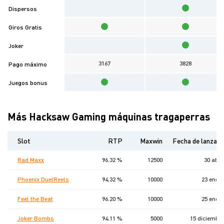
Dispersos
Giros Gratis
Joker
3167
3828
Pago máximo
Juegos bonus
Más Hacksaw Gaming máquinas tragaperras
Slot
RTP
Maxwin
Fecha de lanzam
Rad Maxx
96.32 %
12500
30 abri
Phoenix DuelReels
94.32 %
10000
23 enero
Feel the Beat
96.20 %
10000
25 enero
Joker Bombs
94.11 %
5000
15 diciembre