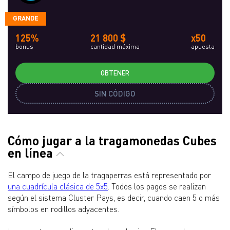
GRANDE
125%
21 800 $
x50
bonus
cantidad máxima
apuesta
OBTENER
SIN CÓDIGO
Cómo jugar a la tragamonedas Cubes
en línea
El campo de juego de la tragaperras está representado por
una cuadrícula clásica de 5x5
. Todos los pagos se realizan
según el sistema Cluster Pays, es decir, cuando caen 5 o más
símbolos en rodillos adyacentes.