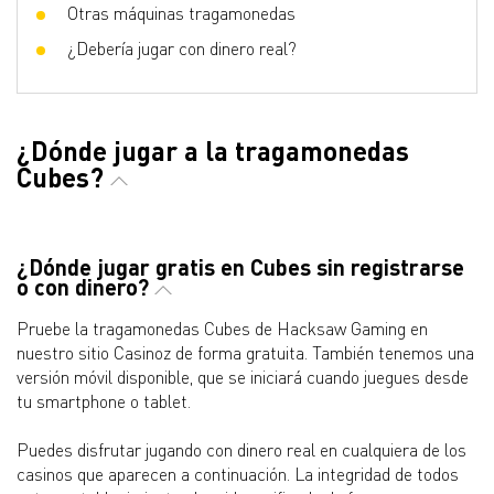
Otras máquinas tragamonedas
¿Debería jugar con dinero real?
¿Dónde jugar a la tragamonedas
Cubes?
¿Dónde jugar gratis en Cubes sin registrarse
o con dinero?
Pruebe la tragamonedas Cubes de Hacksaw Gaming en
nuestro sitio Casinoz de forma gratuita. También tenemos una
versión móvil disponible, que se iniciará cuando juegues desde
tu smartphone o tablet.
Puedes disfrutar jugando con dinero real en cualquiera de los
casinos que aparecen a continuación. La integridad de todos