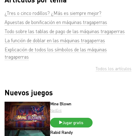
¿Tres o cinco rodillos? ¿Más es siempre mejor?
Apuestas de bonificación en máquinas tragaperras
Todo sobre las tablas de pago de las máquinas tragaperras
La función de doblar en las máquinas tragaperras
Explicación de todos los símbolos de las máquinas
tragaperras
Todos los artículos
Nuevos juegos
Mine Blown
NetEnt
Jugar gratis
Rabid Randy