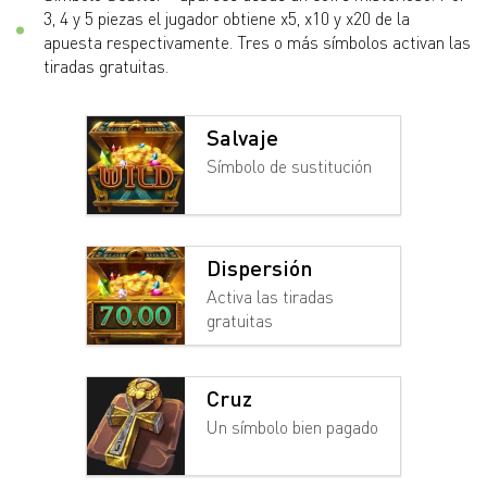
3, 4 y 5 piezas el jugador obtiene x5, x10 y x20 de la
apuesta respectivamente. Tres o más símbolos activan las
tiradas gratuitas.
Salvaje
Símbolo de sustitución
Dispersión
Activa las tiradas
gratuitas
Cruz
Un símbolo bien pagado