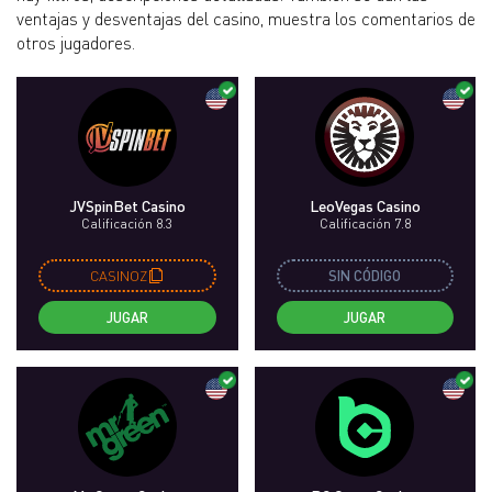
ventajas y desventajas del casino, muestra los comentarios de
otros jugadores.
JVSpinBet Casino
LeoVegas Casino
Calificación 8.3
Calificación 7.8
CASINOZ
SIN CÓDIGO
JUGAR
JUGAR