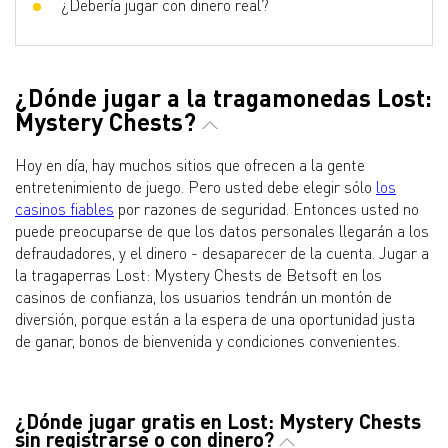
¿Debería jugar con dinero real?
¿Dónde jugar a la tragamonedas Lost:
Mystery Chests?
Hoy en día, hay muchos sitios que ofrecen a la gente
entretenimiento de juego. Pero usted debe elegir sólo
los
casinos fiables
por razones de seguridad. Entonces usted no
puede preocuparse de que los datos personales llegarán a los
defraudadores, y el dinero - desaparecer de la cuenta. Jugar a
la tragaperras Lost: Mystery Chests de Betsoft en los
casinos de confianza, los usuarios tendrán un montón de
diversión, porque están a la espera de una oportunidad justa
de ganar, bonos de bienvenida y condiciones convenientes.
¿Dónde jugar gratis en Lost: Mystery Chests
sin registrarse o con dinero?