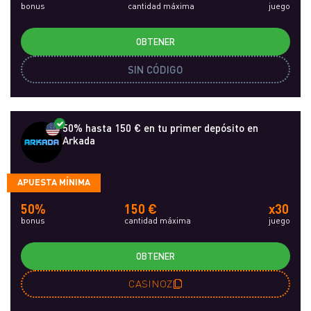
bonus
cantidad máxima
juego
OBTENER
SIN CÓDIGO
50% hasta 150 € en tu primer depósito en
Arkada
APUESTA MÍNIMA
50%
150 €
x30
bonus
cantidad máxima
juego
OBTENER
CASINOZ