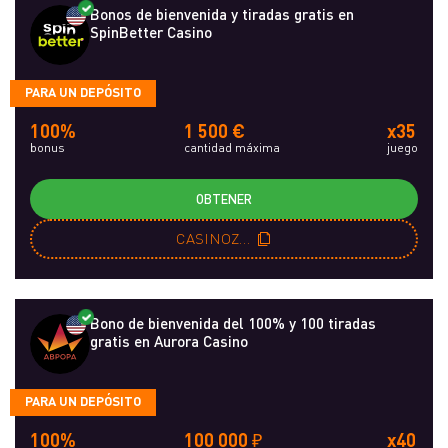
Bonos de bienvenida y tiradas gratis en
SpinBetter Casino
PARA UN DEPÓSITO
100%
1 500 €
x35
bonus
cantidad máxima
juego
OBTENER
CASINOZRU
Bono de bienvenida del 100% y 100 tiradas
gratis en Aurora Casino
PARA UN DEPÓSITO
100%
100 000 ₽
x40