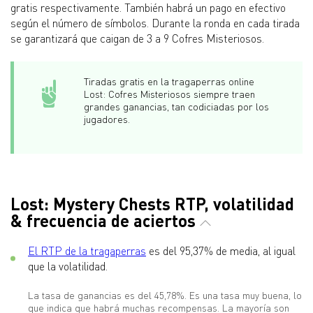
gratis respectivamente. También habrá un pago en efectivo
según el número de símbolos. Durante la ronda en cada tirada
se garantizará que caigan de 3 a 9 Cofres Misteriosos.
Tiradas gratis en la tragaperras online
Lost: Cofres Misteriosos siempre traen
grandes ganancias, tan codiciadas por los
jugadores.
Lost: Mystery Chests RTP, volatilidad
& frecuencia de aciertos
El RTP de la tragaperras
es del 95,37% de media, al igual
que la volatilidad.
La tasa de ganancias es del 45,78%. Es una tasa muy buena, lo
que indica que habrá muchas recompensas. La mayoría son