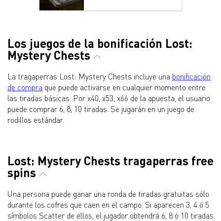
Los juegos de la bonificación Lost:
Mystery Chests
La tragaperras Lost: Mystery Chests incluye una
bonificación
de compra
que puede activarse en cualquier momento entre
las tiradas básicas. Por x40, x53, x66 de la apuesta, el usuario
puede comprar 6, 8, 10 tiradas. Se jugarán en un juego de
rodillos estándar.
Lost: Mystery Chests tragaperras free
spins
Una persona puede ganar una ronda de tiradas gratuitas sólo
durante los cofres que caen en el campo. Si aparecen 3, 4 ó 5
símbolos Scatter de ellos, el jugador obtendrá 6, 8 ó 10 tiradas