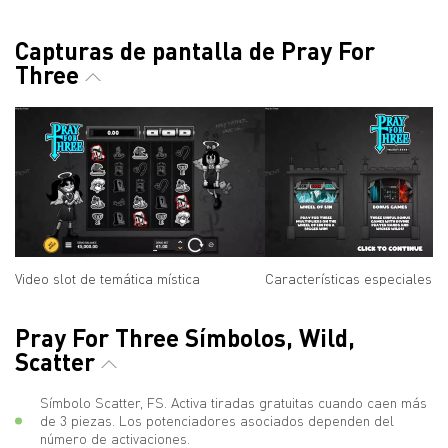
Capturas de pantalla de Pray For
Three
Video slot de temática mística
Características especiales
Pray For Three Símbolos, Wild,
Scatter
Símbolo Scatter, FS. Activa tiradas gratuitas cuando caen más
de 3 piezas. Los potenciadores asociados dependen del
número de activaciones.