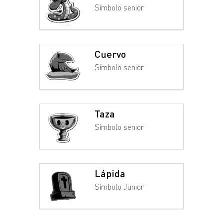
Símbolo senior
Cuervo
Símbolo senior
Taza
Símbolo senior
Lápida
Símbolo Junior