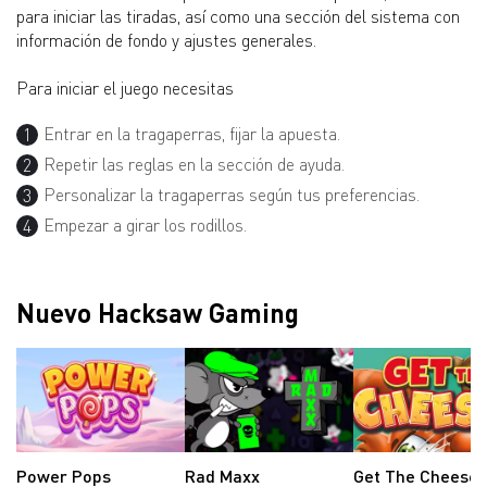
para iniciar las tiradas, así como una sección del sistema con
información de fondo y ajustes generales.
Para iniciar el juego necesitas
Entrar en la tragaperras, fijar la apuesta.
Repetir las reglas en la sección de ayuda.
Personalizar la tragaperras según tus preferencias.
Empezar a girar los rodillos.
Nuevo Hacksaw Gaming
Power Pops
Rad Maxx
Get The Cheese