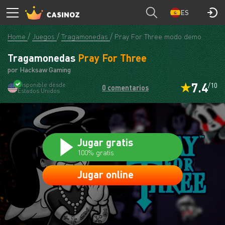
CASINOZ
JUGAR
ES
Home
Juegos
Tragamonedas
Pray For Three modo demo
Tragamonedas
Pray For Three
por Hacksaw Gaming
7.4
Disponible desde
/10
0 comentarios
Estados Unidos
Jugar gratis
100% gratis
Jugar online