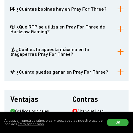
🎰 ¿Cuántas bobinas hay en Pray For Three?
El juego tiene 5 rodillos
🎲 ¿Qué RTP se utiliza en Pray For Three de
Hacksaw Gaming?
El valor estándar es del 96,33%, pero puede variar ligeramente
con las compras bonificadas.
💰 ¿Cuál es la apuesta máxima en la
tragaperras Pray For Three?
Familiar para todos los jugadores, 100 c.u.p.s.
💎 ¿Cuánto puedes ganar en Pray For Three?
El límite se fija en x13333 de la tasa
Ventajas
Contras
Gráficos originales
Alta volatilidad
Interesante escenario
Excelente sistema de
Al utilizar nuestros sitios o servicios, aceptas nuestro uso de
OK
cookies
(Para saber más)
bonificaciones
Grandes victorias