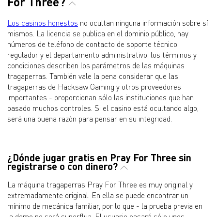
For Three?
Los casinos honestos
no ocultan ninguna información sobre sí
mismos. La licencia se publica en el dominio público, hay
números de teléfono de contacto de soporte técnico,
regulador y el departamento administrativo, los términos y
condiciones describen los parámetros de las máquinas
tragaperras. También vale la pena considerar que las
tragaperras de Hacksaw Gaming y otros proveedores
importantes - proporcionan sólo las instituciones que han
pasado muchos controles. Si el casino está ocultando algo,
será una buena razón para pensar en su integridad.
¿Dónde jugar gratis en Pray For Three sin
registrarse o con dinero?
La máquina tragaperras Pray For Three es muy original y
extremadamente original. En ella se puede encontrar un
mínimo de mecánica familiar, por lo que - la prueba previa en
la demo no será superflua. El usuario pasará sólo unos