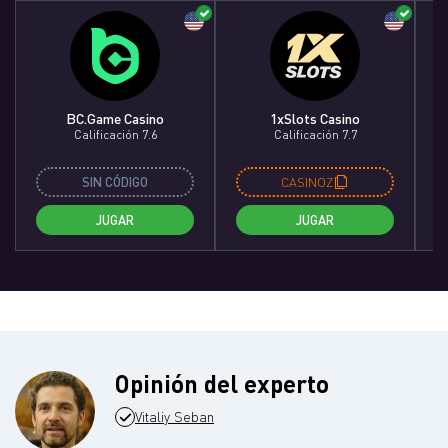
BC.Game Casino
1xSlots Casino
Calificación 7.6
Calificación 7.7
SIN CÓDIGO
CASINOZ
JUGAR
JUGAR
Opinión del experto
Vitaliy Seban