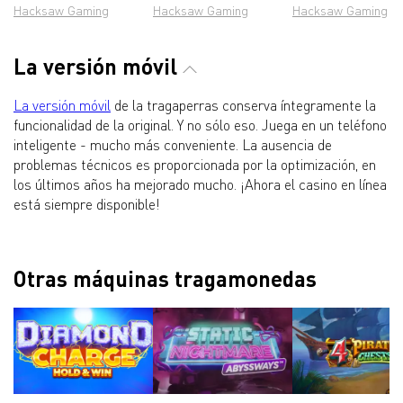
Hacksaw Gaming
Hacksaw Gaming
Hacksaw Gaming
La versión móvil
La versión móvil
de la tragaperras conserva íntegramente la
funcionalidad de la original. Y no sólo eso. Juega en un teléfono
inteligente - mucho más conveniente. La ausencia de
problemas técnicos es proporcionada por la optimización, en
los últimos años ha mejorado mucho. ¡Ahora el casino en línea
está siempre disponible!
Otras máquinas tragamonedas