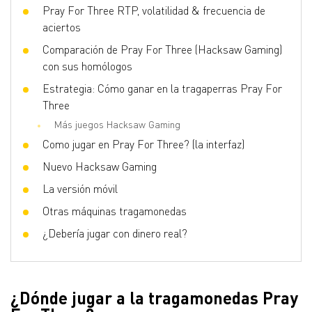
Pray For Three RTP, volatilidad & frecuencia de
aciertos
Comparación de Pray For Three (Hacksaw Gaming)
con sus homólogos
Estrategia: Cómo ganar en la tragaperras Pray For
Three
Más juegos Hacksaw Gaming
Como jugar en Pray For Three? (la interfaz)
Nuevo Hacksaw Gaming
La versión móvil
Otras máquinas tragamonedas
¿Debería jugar con dinero real?
¿Dónde jugar a la tragamonedas Pray