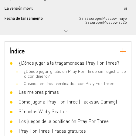
La versión móvil
Sí
Fecha de lanzamiento
22 22Europe/Moscow mayo
22Europe/Moscow 2025
Jackpot progresivo
No
El numero de los tambores
5
Índice
El numero de las líneas
3125
Jokers
¿Dónde jugar a la tragamonedas Pray For Three?
Sí
¿Dónde jugar gratis en Pray For Three sin registrarse
Scatter
Sí
o con dinero?
Los juegos de bonificación
Free Spins, Big Win, Multiplier, Bonus
Casinos en línea verificados con Pray For Three
Wheel, Cascading Wins, Buy Feature
Las mejores primas
La volatilidad
High
Cómo jugar a Pray For Three (Hacksaw Gaming)
Slot 3D
No
Símbolos Wild y Scatter
Respins
No
Los juegos de la bonificación Pray For Three
Free spins
Sí
Pray For Three Tiradas gratuitas