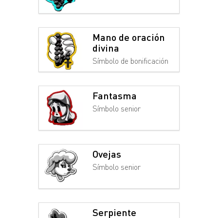
Mano de oración
divina
Símbolo de bonificación
Fantasma
Símbolo senior
Ovejas
Símbolo senior
Serpiente