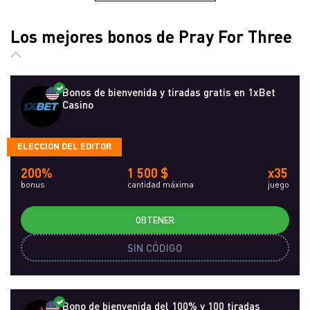
Los mejores bonos de Pray For Three
Bonos de bienvenida y tiradas gratis en 1xBet
Casino
ELECCIÓN DEL EDITOR
200%
1 500 $
x35
bonus
cantidad máxima
juego
OBTENER
SIN CÓDIGO
Bono de bienvenida del 100% y 100 tiradas