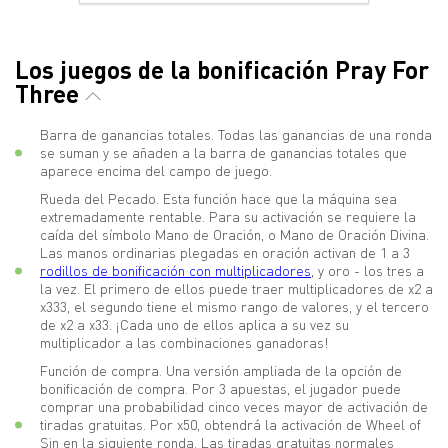
Los juegos de la bonificación Pray For
Three
Barra de ganancias totales. Todas las ganancias de una ronda
se suman y se añaden a la barra de ganancias totales que
aparece encima del campo de juego.
Rueda del Pecado. Esta función hace que la máquina sea
extremadamente rentable. Para su activación se requiere la
caída del símbolo Mano de Oración, o Mano de Oración Divina.
Las manos ordinarias plegadas en oración activan de 1 a 3
rodillos de bonificación con multiplicadores
, y oro - los tres a
la vez. El primero de ellos puede traer multiplicadores de x2 a
x333, el segundo tiene el mismo rango de valores, y el tercero
de x2 a x33. ¡Cada uno de ellos aplica a su vez su
multiplicador a las combinaciones ganadoras!
Función de compra. Una versión ampliada de la opción de
bonificación de compra. Por 3 apuestas, el jugador puede
comprar una probabilidad cinco veces mayor de activación de
tiradas gratuitas. Por x50, obtendrá la activación de Wheel of
Sin en la siguiente ronda. Las tiradas gratuitas normales