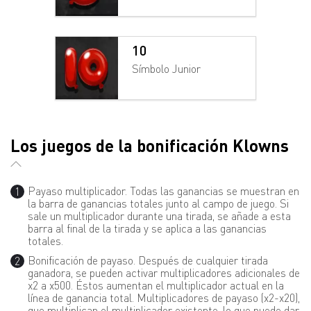
10
Símbolo Junior
Los juegos de la bonificación Klowns
Payaso multiplicador. Todas las ganancias se muestran en
la barra de ganancias totales junto al campo de juego. Si
sale un multiplicador durante una tirada, se añade a esta
barra al final de la tirada y se aplica a las ganancias
totales.
Bonificación de payaso. Después de cualquier tirada
ganadora, se pueden activar multiplicadores adicionales de
x2 a x500. Éstos aumentan el multiplicador actual en la
línea de ganancia total. Multiplicadores de payaso (x2-x20),
que multiplican el multiplicador existente, lo que puede dar