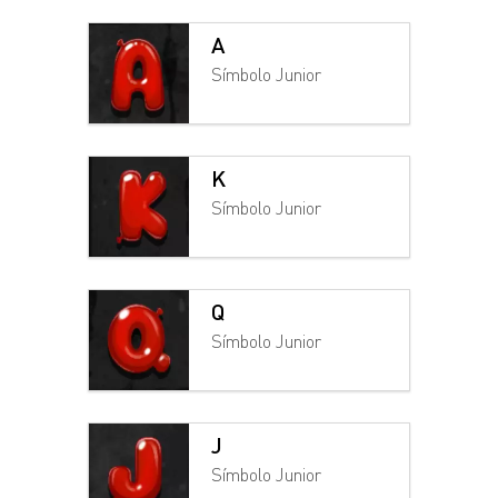
A
Símbolo Junior
K
Símbolo Junior
Q
Símbolo Junior
J
Símbolo Junior