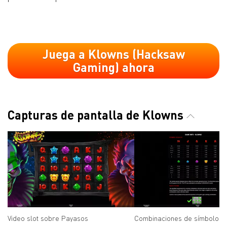
Juega a Klowns (Hacksaw
Gaming) ahora
Capturas de pantalla de Klowns
Video slot sobre Payasos
Combinaciones de símbolos 