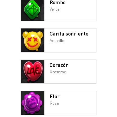
Rombo
Verde
Carita sonriente
Amarillo
Corazón
Krasnroe
Flor
Rosa