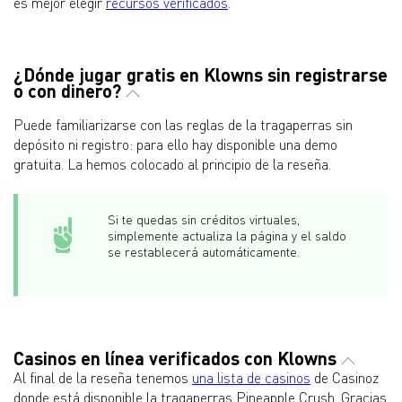
es mejor elegir
recursos verificados
.
¿Dónde jugar gratis en Klowns sin registrarse
o con dinero?
Puede familiarizarse con las reglas de la tragaperras sin
depósito ni registro: para ello hay disponible una demo
gratuita. La hemos colocado al principio de la reseña.
Si te quedas sin créditos virtuales,
simplemente actualiza la página y el saldo
se restablecerá automáticamente.
Casinos en línea verificados con Klowns
Al final de la reseña tenemos
una lista de casinos
de Casinoz
donde está disponible la tragaperras Pineapple Crush. Gracias