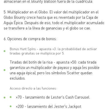
almacenan en el Bounty Balloon fuera de la cuadrícula.
5. Multiplicador en el Globo. El valor del multiplicador en el
Globo Bounty crece hasta que es reventado por la Caja de
Aguja Épica. Después de eso, todo el multiplicador acumulado
se transfiere a la línea de ganancias y el globo se cae.
6. Opciones de compra de bonos:
Bonus Hunt Spins - apuesta ×3: la probabilidad de activar
tiradas gratuitas se multiplica por 5.
Tiradas del botín de la risa - apuesta ×50: cada tirada
garantiza un multiplicador de payaso y aguja (es posible
una aguja épica), pero los símbolos Scatter quedan
excluidos.
Acceso directo a las funciones:
×70 - lanzamiento de Lester's Cash Carousel.
×200 - lanzamiento del Jester's Jackpot.