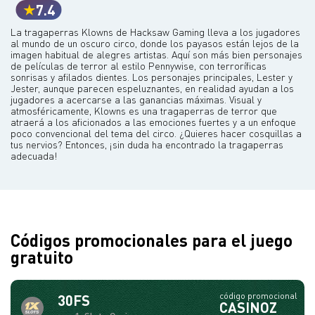
7.4
La tragaperras Klowns de Hacksaw Gaming lleva a los jugadores
al mundo de un oscuro circo, donde los payasos están lejos de la
imagen habitual de alegres artistas. Aquí son más bien personajes
de películas de terror al estilo Pennywise, con terroríficas
sonrisas y afilados dientes. Los personajes principales, Lester y
Jester, aunque parecen espeluznantes, en realidad ayudan a los
jugadores a acercarse a las ganancias máximas. Visual y
atmosféricamente, Klowns es una tragaperras de terror que
atraerá a los aficionados a las emociones fuertes y a un enfoque
poco convencional del tema del circo. ¿Quieres hacer cosquillas a
tus nervios? Entonces, ¡sin duda ha encontrado la tragaperras
adecuada!
Códigos promocionales para el juego
gratuito
código promocional
30FS
CASINOZ