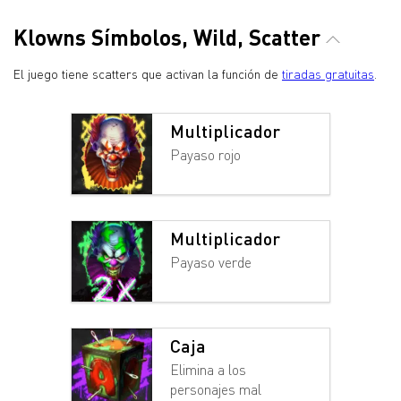
Klowns Símbolos, Wild, Scatter
El juego tiene scatters que activan la función de
tiradas gratuitas
.
Multiplicador
Payaso rojo
Multiplicador
Payaso verde
Caja
Elimina a los
personajes mal