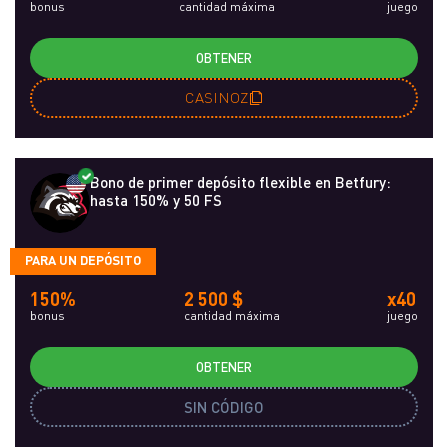
bonus
cantidad máxima
juego
OBTENER
CASINOZ
Bono de primer depósito flexible en Betfury:
hasta 150% y 50 FS
PARA UN DEPÓSITO
150%
2 500 $
x40
bonus
cantidad máxima
juego
OBTENER
SIN CÓDIGO