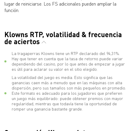
lugar de reiniciarse. Los FS adicionales pueden ampliar la
función.
Klowns RTP, volatilidad & frecuencia
de aciertos
La tragaperras Klowns tiene un RTP declarado del 94,31%.
Hay que tener en cuenta que la tasa de retorno puede variar
dependiendo del casino, por lo que antes de empezar a jugar
es útil para aclarar su valor en el sitio elegido.
La volatilidad del juego es media. Esto significa que las
ganancias caen más a menudo que en las máquinas con alta
dispersión, pero sus tamaños son más pequeños en promedio.
Este formato es adecuado para los jugadores que prefieren
un juego más equilibrado: puede obtener premios con mayor
regularidad, mientras que todavía tiene la oportunidad de
romper una ganancia bastante grande.