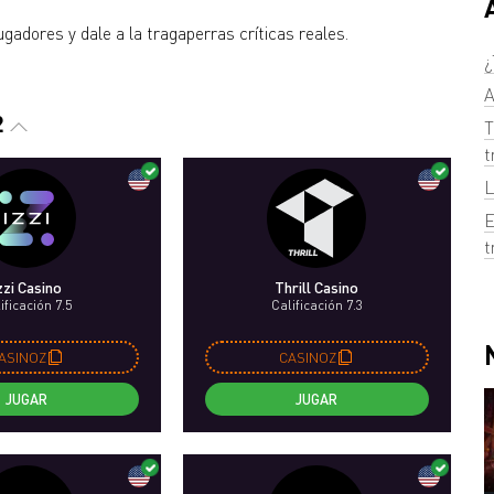
gadores y dale a la tragaperras críticas reales.
¿
A
2
T
t
L
E
t
zzi Casino
Thrill Casino
ificación 7.5
Calificación 7.3
ASINOZ
CASINOZ
JUGAR
JUGAR