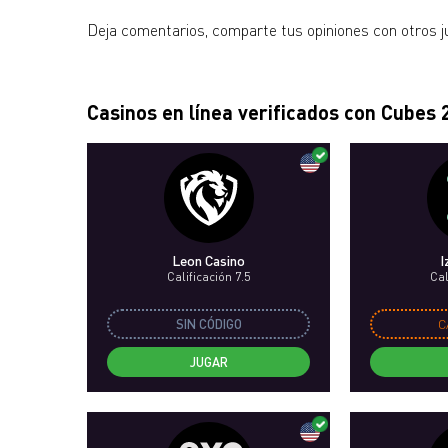
Deja comentarios, comparte tus opiniones con otros ju
Casinos en línea verificados con Cubes 
Leon Casino
I
Calificación 7.5
Cal
SIN CÓDIGO
C
JUGAR