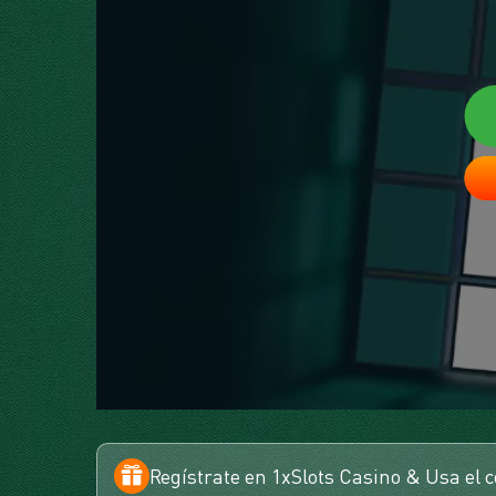
Regístrate en 1xSlots Casino & Usa el