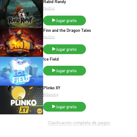
Rabid Randy
NetEnt
Jugar gratis
Finn and the Dragon Tales
NetEnt
Jugar gratis
Ice Field
Jugar gratis
Plinko XY
BGaming
Jugar gratis
Clasificación completa de juegos