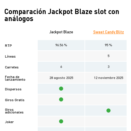
Comparación Jackpot Blaze slot con
análogos
Jackpot Blaze
Sweet Candy Blitz
96.56 %
95 %
RTP
5
Líneas
6
3
Carretes
Fecha de
28 agosto 2025
12 noviembre 2025
lanzamiento
Dispersos
Giros Gratis
Giros
adicionales
Joker