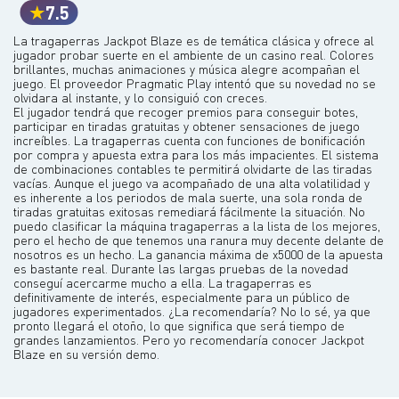
7.5
La tragaperras Jackpot Blaze es de temática clásica y ofrece al
jugador probar suerte en el ambiente de un casino real. Colores
brillantes, muchas animaciones y música alegre acompañan el
juego. El proveedor Pragmatic Play intentó que su novedad no se
olvidara al instante, y lo consiguió con creces.
El jugador tendrá que recoger premios para conseguir botes,
participar en tiradas gratuitas y obtener sensaciones de juego
increíbles. La tragaperras cuenta con funciones de bonificación
por compra y apuesta extra para los más impacientes. El sistema
de combinaciones contables te permitirá olvidarte de las tiradas
vacías. Aunque el juego va acompañado de una alta volatilidad y
es inherente a los periodos de mala suerte, una sola ronda de
tiradas gratuitas exitosas remediará fácilmente la situación. No
puedo clasificar la máquina tragaperras a la lista de los mejores,
pero el hecho de que tenemos una ranura muy decente delante de
nosotros es un hecho. La ganancia máxima de x5000 de la apuesta
es bastante real. Durante las largas pruebas de la novedad
conseguí acercarme mucho a ella. La tragaperras es
definitivamente de interés, especialmente para un público de
jugadores experimentados. ¿La recomendaría? No lo sé, ya que
pronto llegará el otoño, lo que significa que será tiempo de
grandes lanzamientos. Pero yo recomendaría conocer Jackpot
Blaze en su versión demo.