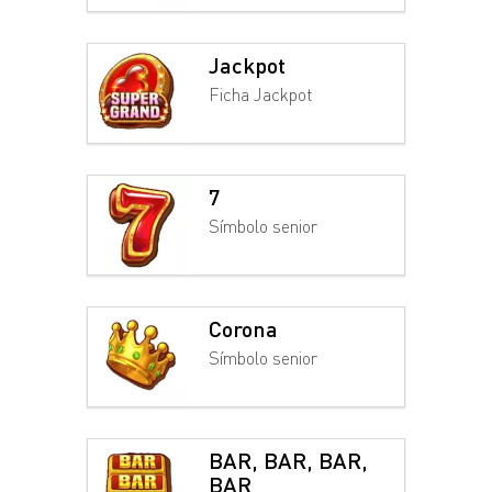
Jackpot
Ficha Jackpot
7
Símbolo senior
Corona
Símbolo senior
BAR, BAR, BAR,
BAR