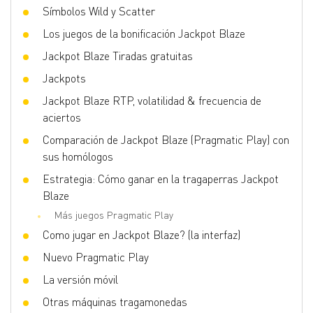
Respins
No
Símbolos Wild y Scatter
Free spins
Sí
Los juegos de la bonificación Jackpot Blaze
Jackpot Blaze Tiradas gratuitas
Jackpots
Jackpot Blaze RTP, volatilidad & frecuencia de
aciertos
Comparación de Jackpot Blaze (Pragmatic Play) con
sus homólogos
Estrategia: Cómo ganar en la tragaperras Jackpot
Blaze
Más juegos Pragmatic Play
Como jugar en Jackpot Blaze? (la interfaz)
Nuevo Pragmatic Play
La versión móvil
Otras máquinas tragamonedas