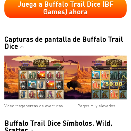
Juega a Buffalo Trail Dice (BF
Games) ahora
Capturas de pantalla de Buffalo Trail
Dice
Vídeo tragaperras de aventuras
Pagos muy elevados
Buffalo Trail Dice Símbolos, Wild,
Scatter