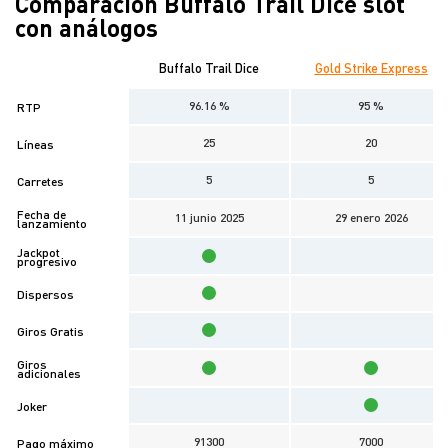
Comparación Buffalo Trail Dice slot
con análogos
Buffalo Trail Dice
Gold Strike Express
96.16 %
95 %
RTP
25
20
Líneas
5
5
Carretes
Fecha de
11 junio 2025
29 enero 2026
lanzamiento
Jackpot
progresivo
Dispersos
Giros Gratis
Giros
adicionales
Joker
91300
7000
Pago máximo