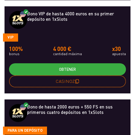
Bono VIP de hasta 4000 euros en su primer
depósito en 1xSlots
VIP
100%
4 000 €
x30
bonus
cantidad máxima
apuesta
OBTENER
CASINOZ
Bono de hasta 2000 euros + 550 FS en sus
primeros cuatro depósitos en 1xSlots
PARA UN DEPÓSITO