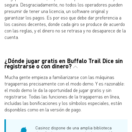
segura. Desgraciadamente, no todos los operadores pueden
presumir de tener una licencia, un software original y
garantizar los pagos. Es por eso que debe dar preferencia a
los casinos decentes, donde cada giro se produce de acuerdo
con las reglas, y el dinero no se retrasa y no desaparece de la
cuenta.
¿Dónde jugar gratis en Buffalo Trail Dice sin
registrarse o con dinero?
Mucha gente empieza a familiarizarse con las máquinas
tragaperras precisamente con el modo demo. Y es razonable:
el modo demo le da la oportunidad de jugar gratis y sin
registrarse. Todas las funciones de la tragaperras en línea,
incluidas las bonificaciones y los símbolos especiales, están
disponibles como en la versión de pago.
Casinoz dispone de una amplia biblioteca