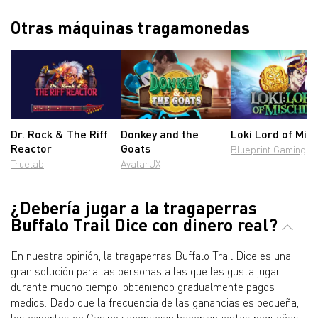
Otras máquinas tragamonedas
Dr. Rock & The Riff
Donkey and the
Loki Lord of Misc
Reactor
Goats
Blueprint Gaming
Truelab
AvatarUX
¿Debería jugar a la tragaperras
Buffalo Trail Dice con dinero real?
En nuestra opinión, la tragaperras Buffalo Trail Dice es una
gran solución para las personas a las que les gusta jugar
durante mucho tiempo, obteniendo gradualmente pagos
medios. Dado que la frecuencia de las ganancias es pequeña,