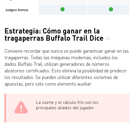
Juegos bonus
Estrategia: Cómo ganar en la
tragaperras Buffalo Trail Dice
Conviene recordar que nunca se puede garantizar ganar en las
tragaperras. Todas las máquinas modernas, incluidos los
dados Buffalo Trail, utilizan generadores de números
aleatorios certificados. Esto elimina la posibilidad de predecir
los resultados. Se pueden utilizar diferentes sistemas de
apuestas, pero sólo como elemento auxiliar.
La suerte y el cálculo frío son los
principales aliados del jugador.