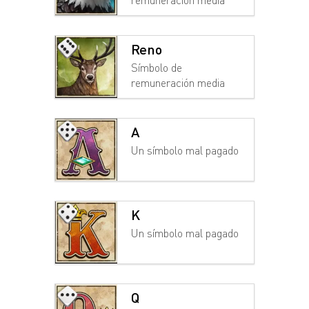
Reno
Símbolo de
remuneración media
A
Un símbolo mal pagado
K
Un símbolo mal pagado
Q