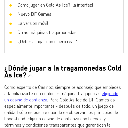
Como jugar en Cold As Ice? (la interfaz)
Nuevo BF Games
La versión móvil
Otras máquinas tragamonedas
¿Debería jugar con dinero real?
¿Dónde jugar a la tragamonedas Cold
As Ice?
Como experto de Casinoz, siempre te aconsejo que empieces
a familiarizarte con cualquier máquina tragaperras
eligiendo
un casino de confianza
. Para Cold As Ice de BF Games es
especialmente importante - después de todo, un juego de
calidad sólo es posible cuando se observan los principios de
honestidad. Elija un casino de confianza con licencia y
términos y condiciones transparentes que garanticen la