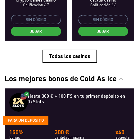
Calificación 6.7
Calificación 6.6
SIN CÓDIGO
SIN CÓDIGO
JUGAR
JUGAR
Todos los casinos
Los mejores bonos de Cold As Ice
Hasta 300 € + 100 FS en tu primer depósito en
1xSlots
PARA UN DEPÓSITO
150%
300 €
x40
bonus
cantidad máxima
apuesta