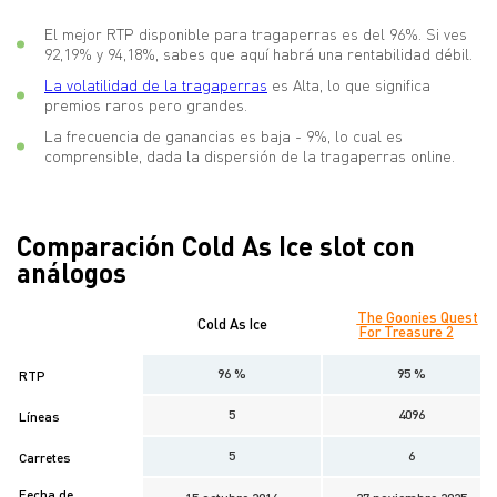
El mejor RTP disponible para tragaperras es del 96%. Si ves
92,19% y 94,18%, sabes que aquí habrá una rentabilidad débil.
La volatilidad de la tragaperras
es Alta, lo que significa
premios raros pero grandes.
La frecuencia de ganancias es baja - 9%, lo cual es
comprensible, dada la dispersión de la tragaperras online.
Comparación Cold As Ice slot con
análogos
The Goonies Quest
Cold As Ice
For Treasure 2
96 %
95 %
RTP
5
4096
Líneas
5
6
Carretes
Fecha de