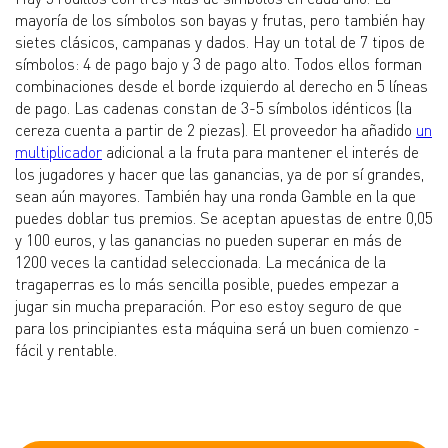
mayoría de los símbolos son bayas y frutas, pero también hay
sietes clásicos, campanas y dados. Hay un total de 7 tipos de
símbolos: 4 de pago bajo y 3 de pago alto. Todos ellos forman
combinaciones desde el borde izquierdo al derecho en 5 líneas
de pago. Las cadenas constan de 3-5 símbolos idénticos (la
cereza cuenta a partir de 2 piezas). El proveedor ha añadido
un
multiplicador
adicional a la fruta para mantener el interés de
los jugadores y hacer que las ganancias, ya de por sí grandes,
sean aún mayores. También hay una ronda Gamble en la que
puedes doblar tus premios. Se aceptan apuestas de entre 0,05
y 100 euros, y las ganancias no pueden superar en más de
1200 veces la cantidad seleccionada. La mecánica de la
tragaperras es lo más sencilla posible, puedes empezar a
jugar sin mucha preparación. Por eso estoy seguro de que
para los principiantes esta máquina será un buen comienzo -
fácil y rentable.