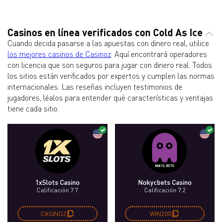
Casinos en línea verificados con Cold As Ice
Cuando decida pasarse a las apuestas con dinero real, utilice
los mejores casinos de Casinoz
. Aquí encontrará operadores
con licencia que son seguros para jugar con dinero real. Todos
los sitios están verificados por expertos y cumplen las normas
internacionales. Las reseñas incluyen testimonios de
jugadores, léalos para entender qué características y ventajas
tiene cada sitio.
1xSlots Casino
Nokycbets Casino
Calificación 7.7
Calificación 7.2
CASINOZ
WIN200