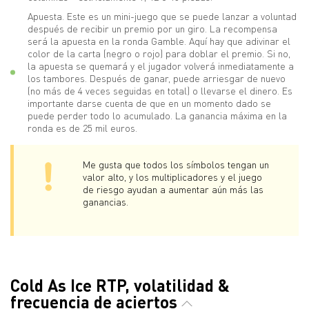
Apuesta. Este es un mini-juego que se puede lanzar a voluntad
después de recibir un premio por un giro. La recompensa
será la apuesta en la ronda Gamble. Aquí hay que adivinar el
color de la carta (negro o rojo) para doblar el premio. Si no,
la apuesta se quemará y el jugador volverá inmediatamente a
los tambores. Después de ganar, puede arriesgar de nuevo
(no más de 4 veces seguidas en total) o llevarse el dinero. Es
importante darse cuenta de que en un momento dado se
puede perder todo lo acumulado. La ganancia máxima en la
ronda es de 25 mil euros.
Me gusta que todos los símbolos tengan un
valor alto, y los multiplicadores y el juego
de riesgo ayudan a aumentar aún más las
ganancias.
Cold As Ice RTP, volatilidad &
frecuencia de aciertos