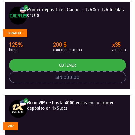
Primer depósito en Cactus - 125% + 125 tiradas
gratis
GRANDE
125%
200 $
x35
bonus
cantidad máxima
apuesta
OBTENER
SIN CÓDIGO
Bono VIP de hasta 4000 euros en su primer
depósito en 1xSlots
VIP