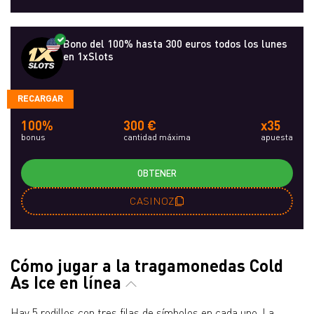
Bono del 100% hasta 300 euros todos los lunes
en 1xSlots
RECARGAR
100%
300 €
x35
bonus
cantidad máxima
apuesta
OBTENER
CASINOZ
Cómo jugar a la tragamonedas Cold
As Ice en línea
Hay 5 rodillos con tres filas de símbolos en cada uno. La