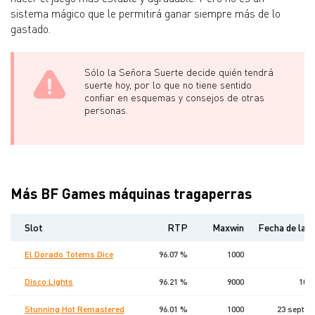
sistema mágico que le permitirá ganar siempre más de lo
gastado.
Sólo la Señora Suerte decide quién tendrá
suerte hoy, por lo que no tiene sentido
confiar en esquemas y consejos de otras
personas.
Más BF Games máquinas tragaperras
Slot
RTP
Maxwin
Fecha de lan
El Dorado Totems Dice
96.07 %
1000
4 
Disco Lights
96.21 %
9000
10 
Stunning Hot Remastered
96.01 %
1000
23 septie