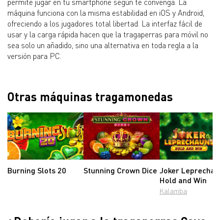
permite jugar en tu smartphone según te convenga. La
máquina funciona con la misma estabilidad en iOS y Android,
ofreciendo a los jugadores total libertad. La interfaz fácil de
usar y la carga rápida hacen que la tragaperras para móvil no
sea solo un añadido, sino una alternativa en toda regla a la
versión para PC.
Otras máquinas tragamonedas
Burning Slots 20
Stunning Crown Dice
Joker Leprechau
Hold and Win
Kalamba