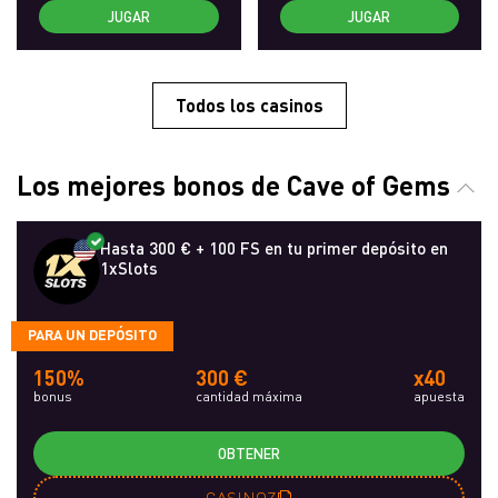
JUGAR
JUGAR
Todos los casinos
Los mejores bonos de Cave of Gems
Hasta 300 € + 100 FS en tu primer depósito en
1xSlots
PARA UN DEPÓSITO
150%
300 €
x40
bonus
cantidad máxima
apuesta
OBTENER
CASINOZ