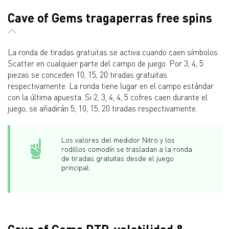
Cave of Gems tragaperras free spins
La ronda de tiradas gratuitas se activa cuando caen símbolos
Scatter en cualquier parte del campo de juego. Por 3, 4, 5
piezas se conceden 10, 15, 20 tiradas gratuitas
respectivamente. La ronda tiene lugar en el campo estándar
con la última apuesta. Si 2, 3, 4, 4, 5 cofres caen durante el
juego, se añadirán 5, 10, 15, 20 tiradas respectivamente.
Los valores del medidor Nitro y los
rodillos comodín se trasladan a la ronda
de tiradas gratuitas desde el juego
principal.