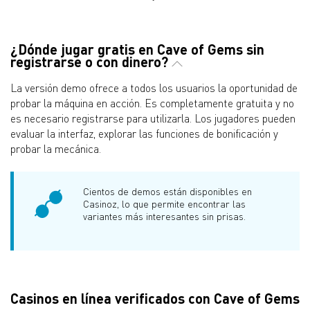
¿Dónde jugar gratis en Cave of Gems sin
registrarse o con dinero?
La versión demo ofrece a todos los usuarios la oportunidad de
probar la máquina en acción. Es completamente gratuita y no
es necesario registrarse para utilizarla. Los jugadores pueden
evaluar la interfaz, explorar las funciones de bonificación y
probar la mecánica.
Cientos de demos están disponibles en
Casinoz, lo que permite encontrar las
variantes más interesantes sin prisas.
Casinos en línea verificados con Cave of Gems