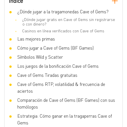
Índice
El numero de las líneas
30
Jokers
¿Dónde jugar a la tragamonedas Cave of Gems?
No
¿Dónde jugar gratis en Cave of Gems sin registrarse
Scatter
Sí
o con dinero?
Los juegos de bonificación
Free Spins, Bonus Game, Respin, Explode,
Casinos en línea verificados con Cave of Gems
Buy Feature, Nitro Booster
Las mejores primas
La volatilidad
Middle
Cómo jugar a Cave of Gems (BF Games)
Slot 3D
Sí
Símbolos Wild y Scatter
Respins
Sí
Los juegos de la bonificación Cave of Gems
Free spins
Sí
Cave of Gems Tiradas gratuitas
Cave of Gems RTP, volatilidad & frecuencia de
aciertos
Comparación de Cave of Gems (BF Games) con sus
homólogos
Estrategia: Cómo ganar en la tragaperras Cave of
Gems