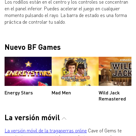
Los rodillos están en el centro y los controles se concentran
en el panel inferior. Puedes acelerar el juego en cualquier
momento pulsando el rayo. La barra de estado es una forma
práctica de controlar tu saldo.
Nuevo BF Games
Energy Stars
Mad Men
Wild Jack
Remastered
La versión móvil
La versión móvil de la tragaperras online
Cave of Gems te