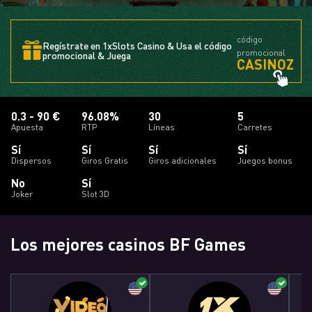
código
Regístrate en 1xSlots Casino & Usa el código
promocional
promocional & Juega
CASINOZ
0.3 - 90 €
96.08%
30
5
Apuesta
RTP
Líneas
Carretes
Sí
Sí
Sí
Sí
Dispersos
Giros Gratis
Giros adicionales
Juegos bonus
No
Sí
Joker
Slot 3D
Los mejores casinos BF Games