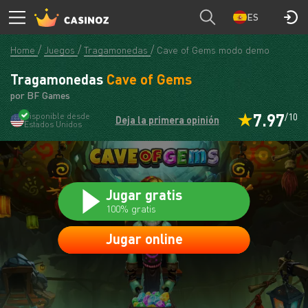
CASINOZ
JUGAR
ES
Home
Juegos
Tragamonedas
Cave of Gems modo demo
Tragamonedas
Cave of Gems
por BF Games
7.97
Disponible desde
/10
Deja la primera opinión
Estados Unidos
Jugar gratis
100% gratis
Jugar online