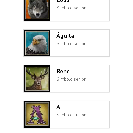
Símbolo senior
Águila
Símbolo senior
Reno
Símbolo senior
A
Símbolo Junior