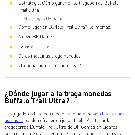
Estrategia: Cómo ganar en la tragaperras Buffalo
Trail Ultra
Más juegos BF Games
Como jugar en Buffalo Trail Ultra? (la interfaz)
Nuevo BF Games
La versión móvil
Otras máquinas tragamonedas
¿Debería jugar con dinero real?
¿Dónde jugar a la tragamonedas
Buffalo Trail Ultra?
Los jugadores lo saben desde hace tiempo:
sólo los casinos
honrados
pueden ofrecer un juego fiable. Al utilizar la
tragaperras Buffalo Trail Ultra de BF Games en lugares
seguros, puede estar seguro de que la licencia garantiza la