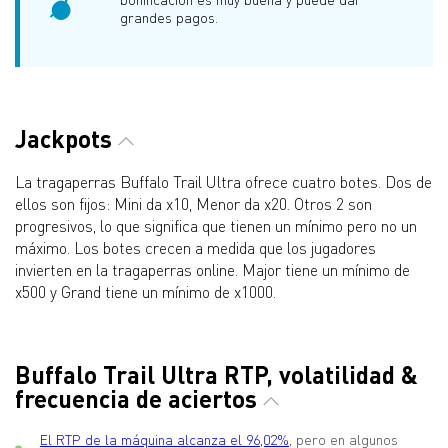
grandes pagos.
Jackpots
La tragaperras Buffalo Trail Ultra ofrece cuatro botes. Dos de
ellos son fijos: Mini da x10, Menor da x20. Otros 2 son
progresivos, lo que significa que tienen un mínimo pero no un
máximo. Los botes crecen a medida que los jugadores
invierten en la tragaperras online. Major tiene un mínimo de
x500 y Grand tiene un mínimo de x1000.
Buffalo Trail Ultra RTP, volatilidad &
frecuencia de aciertos
El RTP de la máquina alcanza el 96,02%
, pero en algunos