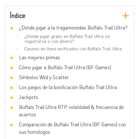
El numero de los tambores
5
Índice
El numero de las líneas
25
Jokers
¿Dónde jugar a la tragamonedas Buffalo Trail Ultra?
Sí
¿Dónde jugar gratis en Buffalo Trail Ultra sin
Scatter
No
registrarse o con dinero?
Los juegos de bonificación
Respin, Multiplier, Coin Collector, Cash
Casinos en línea verificados con Buffalo Trail Ultra
Prizes, Big win
Las mejores primas
La volatilidad
Middle
Cómo jugar a Buffalo Trail Ultra (BF Games)
Slot 3D
Sí
Símbolos Wild y Scatter
Respins
Sí
Los juegos de la bonificación Buffalo Trail Ultra
Free spins
No
Jackpots
Buffalo Trail Ultra RTP, volatilidad & frecuencia de
aciertos
Comparación de Buffalo Trail Ultra (BF Games) con
sus homólogos