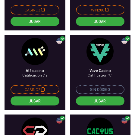
CASINOZ
WIN200
JUGAR
JUGAR
Alf casino
Vave Casino
Calificación 7.2
Calificación 7.1
CASINOZ
SIN CÓDIGO
JUGAR
JUGAR