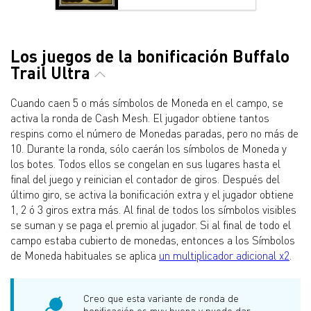
Los juegos de la bonificación Buffalo
Trail Ultra
Cuando caen 5 o más símbolos de Moneda en el campo, se
activa la ronda de Cash Mesh. El jugador obtiene tantos
respins como el número de Monedas paradas, pero no más de
10. Durante la ronda, sólo caerán los símbolos de Moneda y
los botes. Todos ellos se congelan en sus lugares hasta el
final del juego y reinician el contador de giros. Después del
último giro, se activa la bonificación extra y el jugador obtiene
1, 2 ó 3 giros extra más. Al final de todos los símbolos visibles
se suman y se paga el premio al jugador. Si al final de todo el
campo estaba cubierto de monedas, entonces a los Símbolos
de Moneda habituales se aplica
un multiplicador adicional x2
.
Creo que esta variante de ronda de
bonificación es muy buena y puede dar