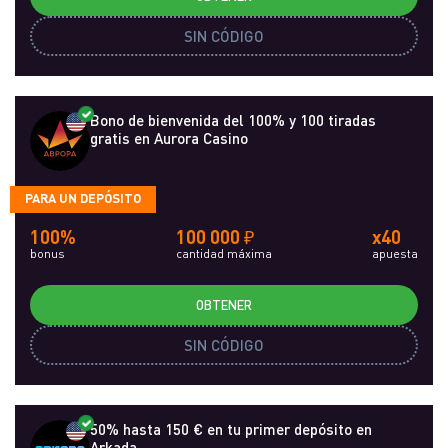
SIN CÓDIGO
Bono de bienvenida del 100% y 100 tiradas
gratis en Aurora Casino
PARA UN DEPÓSITO
100%
100 000 ₽
x40
bonus
cantidad máxima
apuesta
OBTENER
SIN CÓDIGO
50% hasta 150 € en tu primer depósito en
Arkada