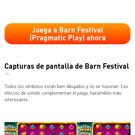
Juega a Barn Festival
(Pragmatic Play) ahora
Capturas de pantalla de Barn Festival
Todos los símbolos están bien dibujados y no se fusionan. Los
efectos de sonido complementan el juego, haciéndolo más
interesante.