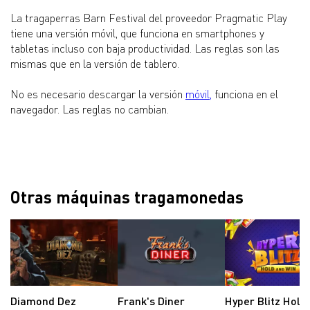
La tragaperras Barn Festival del proveedor Pragmatic Play
tiene una versión móvil, que funciona en smartphones y
tabletas incluso con baja productividad. Las reglas son las
mismas que en la versión de tablero.
No es necesario descargar la versión
móvil,
funciona en el
navegador. Las reglas no cambian.
Otras máquinas tragamonedas
Diamond Dez
Frank's Diner
Hyper Blitz Hold