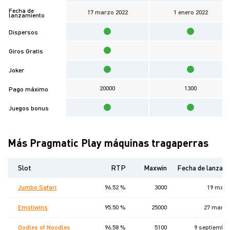
Fecha de
17 marzo 2022
1 enero 2022
lanzamiento
Dispersos
Giros Gratis
Joker
20000
1300
Pago máximo
Juegos bonus
Más Pragmatic Play máquinas tragaperras
Slot
RTP
Maxwin
Fecha de lanzam
Jumbo Safari
96.52 %
3000
19 mayo
Emotiwins
95.50 %
25000
27 marzo
Oodles of Noodles
96.58 %
5100
9 septiembre