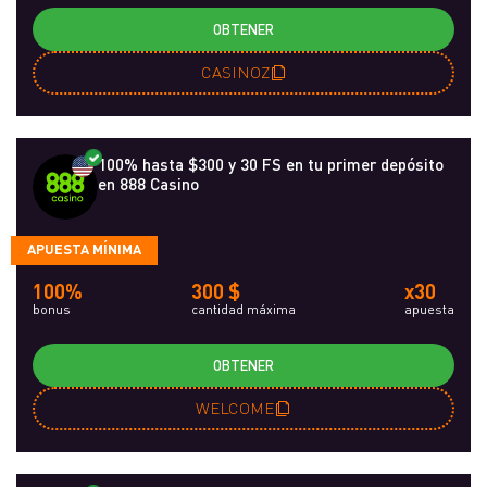
OBTENER
CASINOZ
100% hasta $300 y 30 FS en tu primer depósito
en 888 Casino
APUESTA MÍNIMA
100%
300 $
x30
bonus
cantidad máxima
apuesta
OBTENER
WELCOME