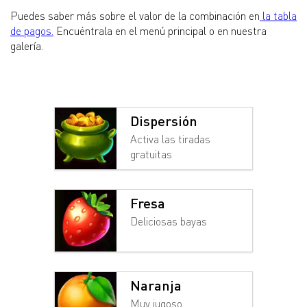
Puedes saber más sobre el valor de la combinación en
la tabla
de pagos.
Encuéntrala en el menú principal o en nuestra
galería.
Dispersión
Activa las tiradas
gratuitas
Fresa
Deliciosas bayas
Naranja
Muy jugoso