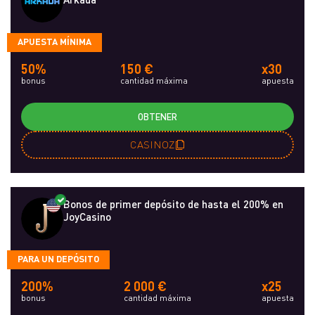
APUESTA MÍNIMA
50%
150 €
x30
bonus
cantidad máxima
apuesta
OBTENER
CASINOZ
Bonos de primer depósito de hasta el 200% en
JoyCasino
PARA UN DEPÓSITO
200%
2 000 €
x25
bonus
cantidad máxima
apuesta