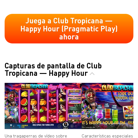
Juega a Club Tropicana —
Happy Hour (Pragmatic Play)
ahora
Capturas de pantalla de Club
Tropicana — Happy Hour
Una tragaperras de vídeo sobre
Características especiales