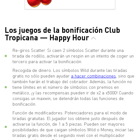
Los juegos de la bonificación Club
Tropicana — Happy Hour
Re-giros Scatter. Si caen 2 símbolos Scatter durante una
tirada de rodillo, activarán un respin en un intento de coger un
tercero para activar la bonificación.
Recogida de dinero. Los símbolos Wild durante las tiradas
gratis no sólo pueden ayudar
a hacer combinaciones
, sino que
también harán el trabajo del cobrador. Además, la función no
tiene límites en el número de símbolos con premios en
metálico, ¡y las recompensas pueden ir de x2 a x5000! Cuando
consigas un maxwin, se detendrán todas las funciones de
bonificación.
Función de modificadores. Potenciadores para el modo de
tiradas gratuitas. El jugador los obtiene justo después de
activarse la función, de 1 a 5 piezas. Pueden ser mayores
posibilidades de que caigan símbolos Wild o Money, iniciar las
tiradas gratis desde el segundo nivel con el multiplicador