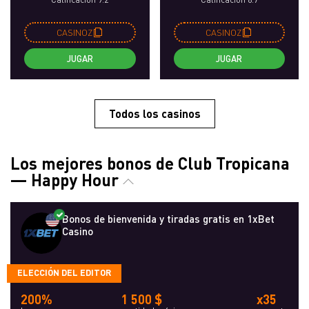
CASINOZ
CASINOZ
JUGAR
JUGAR
Todos los casinos
Los mejores bonos de Club Tropicana
— Happy Hour
Bonos de bienvenida y tiradas gratis en 1xBet
Casino
ELECCIÓN DEL EDITOR
200%
1 500 $
x35