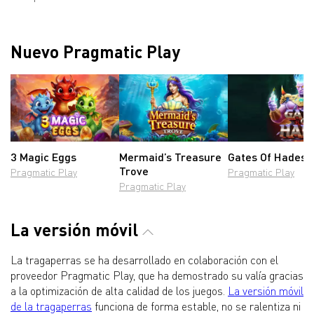
Nuevo Pragmatic Play
3 Magic Eggs
Mermaid’s Treasure
Gates Of Hades
Trove
Pragmatic Play
Pragmatic Play
Pragmatic Play
La versión móvil
La tragaperras se ha desarrollado en colaboración con el
proveedor Pragmatic Play, que ha demostrado su valía gracias
a la optimización de alta calidad de los juegos.
La versión móvil
de la tragaperras
funciona de forma estable, no se ralentiza ni