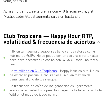
valor, hasta x10.
Al mismo tiempo, se le premia con +10 tiradas extra, y el
Multiplicador Global aumenta su valor, hasta x10.
Club Tropicana — Happy Hour RTP,
volatilidad & frecuencia de aciertos
RTP en la máquina tragaperras tiene varios valores con un
máximo de 96,5%. No se puede contar con una cifra tan alta,
pero para encontrar un casino con 94-95% - toda una tarea
real.
La
volatilidad en Club Tropicana
- Happy Hour es alta. No es
de extrañar, porque la ranura tiene un buen máximo de
ganancias, digno de los riesgos.
La frecuencia de caída de las ganancias es ligeramente
inferior a la media. Estropear la imagen de la falta de símbolo
Wild en el modo de juego normal.