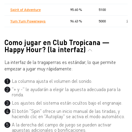
Spirit of Adventure
95.60 %
5100
2
Yum Yum Powerways
96.43 %
5000
23 
Como jugar en Club Tropicana —
Happy Hour? (la interfaz)
La interfaz de la tragaperras es estándar, lo que permite
empezar a jugar muy rápidamente:
La columna ajusta el volumen del sonido.
"+ y -" le ayudarán a elegir la apuesta adecuada para la
ronda.
Los ajustes del sistema están ocultos bajo el engranaje.
El botón "Spin" ofrece un inicio manual de las tiradas, y
haciendo clic en "Autoplay" se activa el modo automático.
A la derecha del campo de juego se pueden activar
apuestas adicionales o bonificaciones.