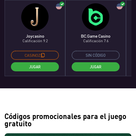
Joycasino
BC.Game Casino
Calificación 9.2
Calificación 7.6
CASINOZ
SIN CÓDIGO
JUGAR
JUGAR
Códigos promocionales para el juego
gratuito