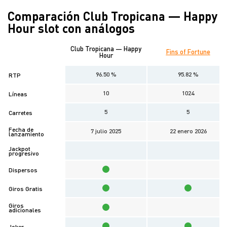
Comparación Club Tropicana — Happy
Hour slot con análogos
Club Tropicana — Happy
Fins of Fortune
Hour
96.50 %
95.82 %
RTP
10
1024
Líneas
5
5
Carretes
Fecha de
7 julio 2025
22 enero 2026
lanzamiento
Jackpot
progresivo
Dispersos
Giros Gratis
Giros
adicionales
Joker