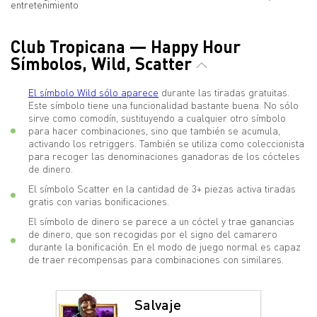
entretenimiento
Club Tropicana — Happy Hour
Símbolos, Wild, Scatter
El símbolo Wild sólo aparece
durante las tiradas gratuitas.
Este símbolo tiene una funcionalidad bastante buena. No sólo
sirve como comodín, sustituyendo a cualquier otro símbolo
para hacer combinaciones, sino que también se acumula,
activando los retriggers. También se utiliza como coleccionista
para recoger las denominaciones ganadoras de los cócteles
de dinero.
El símbolo Scatter en la cantidad de 3+ piezas activa tiradas
gratis con varias bonificaciones.
El símbolo de dinero se parece a un cóctel y trae ganancias
de dinero, que son recogidas por el signo del camarero
durante la bonificación. En el modo de juego normal es capaz
de traer recompensas para combinaciones con similares.
Salvaje