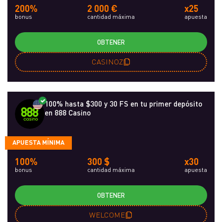
200%
2 000 €
x25
bonus
cantidad máxima
apuesta
OBTENER
CASINOZ
100% hasta $300 y 30 FS en tu primer depósito
en 888 Casino
APUESTA MÍNIMA
100%
300 $
x30
bonus
cantidad máxima
apuesta
OBTENER
WELCOME