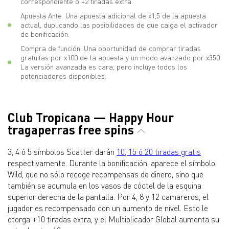
correspondiente o +2 tiradas extra.
Apuesta Ante. Una apuesta adicional de x1,5 de la apuesta
actual, duplicando las posibilidades de que caiga el activador
de bonificación.
Compra de función. Una oportunidad de comprar tiradas
gratuitas por x100 de la apuesta y un modo avanzado por x350.
La versión avanzada es cara, pero incluye todos los
potenciadores disponibles.
Club Tropicana — Happy Hour
tragaperras free spins
3, 4 ó 5 símbolos Scatter darán
10, 15 ó 20 tiradas gratis
respectivamente. Durante la bonificación, aparece el símbolo
Wild, que no sólo recoge recompensas de dinero, sino que
también se acumula en los vasos de cóctel de la esquina
superior derecha de la pantalla. Por 4, 8 y 12 camareros, el
jugador es recompensado con un aumento de nivel. Esto le
otorga +10 tiradas extra, y el Multiplicador Global aumenta su