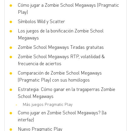
Cómo jugar a Zombie School Megaways (Pragmatic
Respins
No
Play)
Free spins
Sí
Símbolos Wild y Scatter
Los juegos de la bonificación Zombie School
Megaways
Zombie School Megaways Tiradas gratuitas
Zombie School Megaways RTP, volatilidad &
frecuencia de aciertos
Comparación de Zombie School Megaways
(Pragmatic Play) con sus homólogos
Estrategia: Cómo ganar en la tragaperras Zombie
School Megaways
Más juegos Pragmatic Play
Como jugar en Zombie School Megaways? (la
interfaz)
Nuevo Pragmatic Play