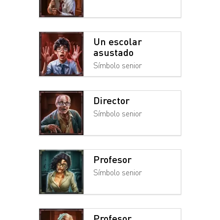
Un escolar
asustado
Símbolo senior
Director
Símbolo senior
Profesor
Símbolo senior
Profesor