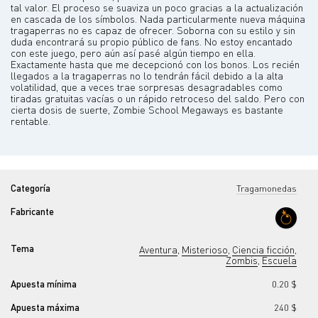
tal valor. El proceso se suaviza un poco gracias a la actualización
en cascada de los símbolos. Nada particularmente nueva máquina
tragaperras no es capaz de ofrecer. Soborna con su estilo y sin
duda encontrará su propio público de fans. No estoy encantado
con este juego, pero aún así pasé algún tiempo en ella.
Exactamente hasta que me decepcionó con los bonos. Los recién
llegados a la tragaperras no lo tendrán fácil debido a la alta
volatilidad, que a veces trae sorpresas desagradables como
tiradas gratuitas vacías o un rápido retroceso del saldo. Pero con
cierta dosis de suerte, Zombie School Megaways es bastante
rentable.
Categoría
Tragamonedas
Fabricante
Tema
Aventura
Misterioso
Ciencia ficción
,
,
,
Zombis
Escuela
,
Apuesta mínima
0.20 $
Apuesta máxima
240 $