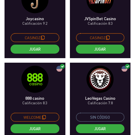
Joycasino
JVSpinBet Casino
Calificación 9.2
Calificación 8.3
CASINOZ
CASINOZ
JUGAR
JUGAR
888 casino
LeoVegas Casino
Calificación 8.3
Calificación 7.8
WELCOME
SIN CÓDIGO
JUGAR
JUGAR