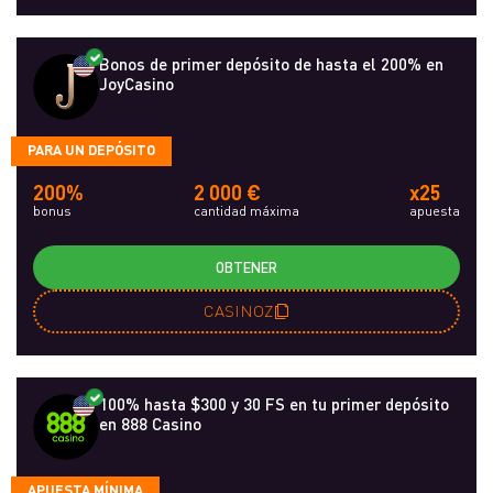
Bonos de primer depósito de hasta el 200% en
JoyCasino
PARA UN DEPÓSITO
200%
2 000 €
x25
bonus
cantidad máxima
apuesta
OBTENER
CASINOZ
100% hasta $300 y 30 FS en tu primer depósito
en 888 Casino
APUESTA MÍNIMA