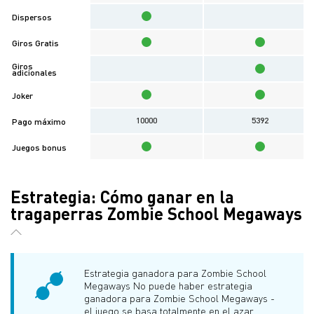
Dispersos
Giros Gratis
Giros
adicionales
Joker
10000
5392
Pago máximo
Juegos bonus
Estrategia: Cómo ganar en la
tragaperras Zombie School Megaways
Estrategia ganadora para Zombie School
Megaways No puede haber estrategia
ganadora para Zombie School Megaways -
el juego se basa totalmente en el azar.