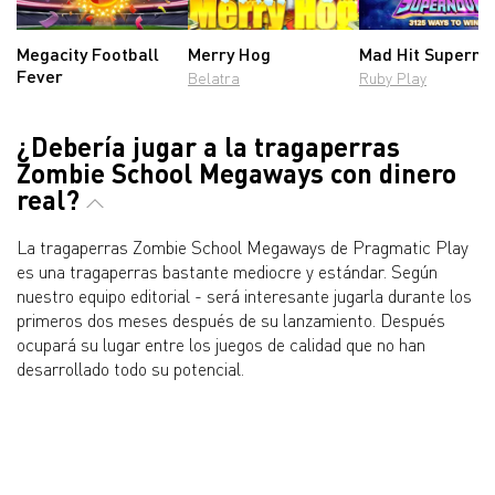
Megacity Football
Merry Hog
Mad Hit Superno
Fever
Belatra
Ruby Play
¿Debería jugar a la tragaperras
Zombie School Megaways con dinero
real?
La tragaperras Zombie School Megaways de Pragmatic Play
es una tragaperras bastante mediocre y estándar. Según
nuestro equipo editorial - será interesante jugarla durante los
primeros dos meses después de su lanzamiento. Después
ocupará su lugar entre los juegos de calidad que no han
desarrollado todo su potencial.