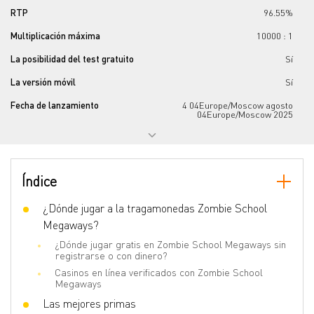
RTP
96.55%
Multiplicación máxima
10000 : 1
La posibilidad del test gratuito
Sí
La versión móvil
Sí
Fecha de lanzamiento
4 04Europe/Moscow agosto
04Europe/Moscow 2025
Jackpot progresivo
No
El numero de los tambores
6
Índice
El numero de las líneas
117649
Jokers
¿Dónde jugar a la tragamonedas Zombie School
Sí
Megaways?
Scatter
Sí
¿Dónde jugar gratis en Zombie School Megaways sin
Los juegos de bonificación
Free Spins, Multiplier, MegaWays,
registrarse o con dinero?
Cascading Wins, Buy Feature, Ante Bet
Casinos en línea verificados con Zombie School
Megaways
La volatilidad
High
Las mejores primas
Slot 3D
No