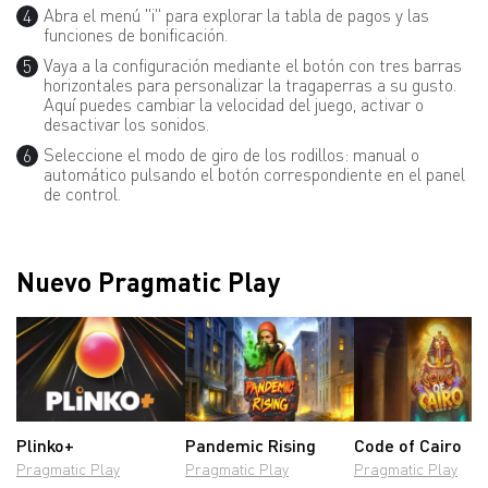
Abra el menú "i" para explorar la tabla de pagos y las
funciones de bonificación.
Vaya a la configuración mediante el botón con tres barras
horizontales para personalizar la tragaperras a su gusto.
Aquí puedes cambiar la velocidad del juego, activar o
desactivar los sonidos.
Seleccione el modo de giro de los rodillos: manual o
automático pulsando el botón correspondiente en el panel
de control.
Nuevo Pragmatic Play
Plinko+
Pandemic Rising
Code of Cairo
Pragmatic Play
Pragmatic Play
Pragmatic Play