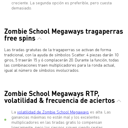
creciente. La segunda opción es preferible, pero cuesta
demasiado.
Zombie School Megaways tragaperras
free spins
Las tiradas gratuitas de la tragaperras se activan de forma
tradicional, con la ayuda de símbolos Scatter. 4 piezas darán 10
giros, 5 traerán 15 y 6 complacerán 20. Durante la función, todas
las combinaciones traen multiplicadores para la ronda actual,
igual al número de símbolos involucrados.
Zombie School Megaways RTP,
volatilidad & frecuencia de aciertos
La
volatilidad de Zombie School Megaways
es alta. Las
ganancias máximas no están mal y los excelentes
multiplicadores en las tiradas gratis lo compensan
ligeramente, pero los riesgos siguen siendo reales.