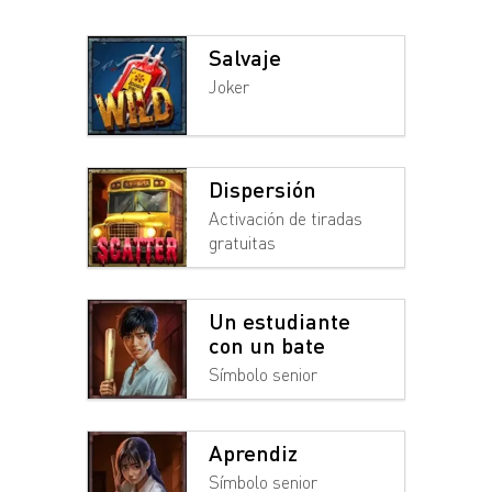
Salvaje
Joker
Dispersión
Activación de tiradas
gratuitas
Un estudiante
con un bate
Símbolo senior
Aprendiz
Símbolo senior