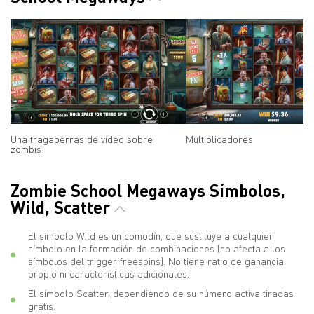
Una tragaperras de vídeo sobre
Multiplicadores
zombis
Zombie School Megaways Símbolos,
Wild, Scatter
El símbolo Wild es un comodín, que sustituye a cualquier
símbolo en la formación de combinaciones (no afecta a los
símbolos del trigger freespins). No tiene ratio de ganancia
propio ni características adicionales.
El símbolo Scatter, dependiendo de su número activa tiradas
gratis.