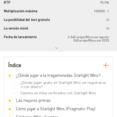
RTP
95.5%
Multiplicación máxima
100000 : 1
La posibilidad del test gratuito
Sí
La versión móvil
Sí
Fecha de lanzamiento
4 04Europe/Moscow agosto
04Europe/Moscow 2025
Jackpot progresivo
No
El numero de los tambores
5
Índice
El numero de las líneas
2000
Jokers
¿Dónde jugar a la tragamonedas Starlight Wins?
Sí
¿Dónde jugar gratis en Starlight Wins sin registrarse
Scatter
Sí
o con dinero?
Los juegos de bonificación
Free Spins, Big Win, Tumble Feature,
Casinos en línea verificados con Starlight Wins
Multiplier, Symbol Upgrade
Las mejores primas
La volatilidad
High
Cómo jugar a Starlight Wins (Pragmatic Play)
Slot 3D
No
Símbolos Wild y Scatter