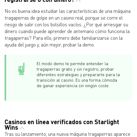
No es buena idea estudiar las características de una máquina
tragaperras de golpe en un casino real, porque se corre el
riesgo de salir con los bolsillos vacíos. ¿Por qué arriesgar su
dinero cuando puede aprender de antemano cómo funciona la
tragaperras? Para ello, primero debe familiarizarse con la
ayuda del juego y, aún mejor, probar la demo.
El modo demo te permite entender la
tragaperras gratis y sin registro, probar
diferentes estrategias y prepararte para la
transición al casino. Es una forma cómoda
de ganar experiencia sin ningún coste.
Casinos en línea verificados con Starlight
Wins
Tras su lanzamiento, una nueva máquina tragaperras aparece