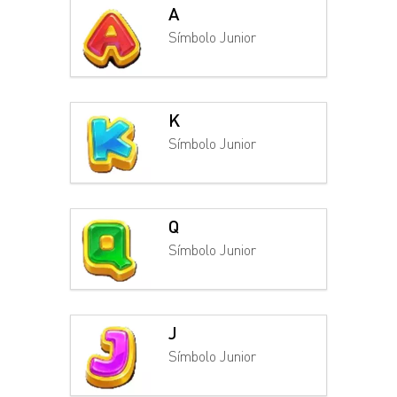
A
Símbolo Junior
K
Símbolo Junior
Q
Símbolo Junior
J
Símbolo Junior