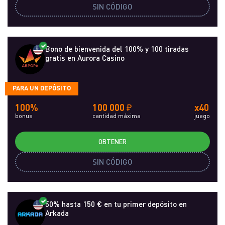
SIN CÓDIGO
Bono de bienvenida del 100% y 100 tiradas
gratis en Aurora Casino
PARA UN DEPÓSITO
100%
100 000 ₽
x40
bonus
cantidad máxima
juego
OBTENER
SIN CÓDIGO
50% hasta 150 € en tu primer depósito en
Arkada