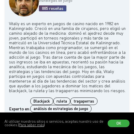
estrategias de juego
885 reseñas
Vitaliy es un experto en juegos de casino nacido en 1982 en
Kaliningrado. Creció en una familia de cirujanos, pero eligió un
camino alejado de la medicina: dominó el ajedrez desde muy
joven, participó en torneos regionales y más tarde se
matriculó en la Universidad Técnica Estatal de Kaliningrado.
Mientras trabajaba como programador, se sumergió en el
mundo de los casinos en línea, pero acabó enfrentándose a la
adicción al juego. Tras darse cuenta de que la mayor parte de
sus ingresos se iba en apuestas, reorientó su pasión hacia la
analítica, estudiando la mecánica de los juegos, las
estrategias y las tendencias del juego. Hoy en día, Vitaliy
participa en juegos con apuestas controladas para
mantenerse al día de las tendencias del sector y crea análisis
que ayudan a los jugadores a dominar los matices del
Blackjack
ruleta
tragaperras
Experto en:
análisis de estrategias de juego
gestión de riesgos
ajedrez
programación
Al utilizar nuestros sitios o servicios, aceptas nuestro uso de
OK
cookies
(Para saber más)