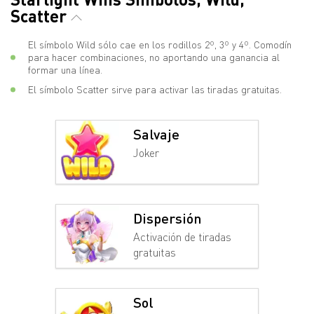
Scatter
El símbolo Wild sólo cae en los rodillos 2º, 3º y 4º. Comodín
para hacer combinaciones, no aportando una ganancia al
formar una línea.
El símbolo Scatter sirve para activar las tiradas gratuitas.
Salvaje
Joker
Dispersión
Activación de tiradas
gratuitas
Sol