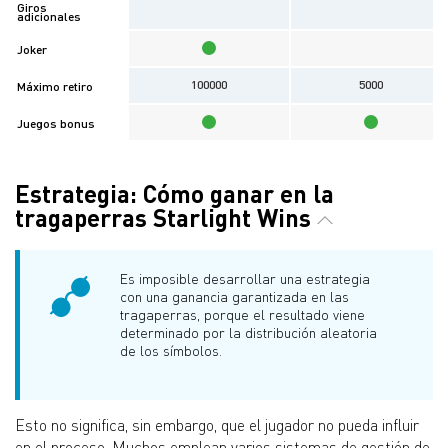
Giros
adicionales
Joker
100000
5000
Máximo retiro
Juegos bonus
Estrategia: Cómo ganar en la
tragaperras Starlight Wins
Es imposible desarrollar una estrategia
con una ganancia garantizada en las
tragaperras, porque el resultado viene
determinado por la distribución aleatoria
de los símbolos.
Esto no significa, sin embargo, que el jugador no pueda influir
en el proceso. Muchos emplean varios sistemas de gestión de