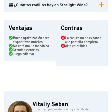
será el 95,5%.
🎰 ¿Cuántos rodillos hay en Starlight Wins?
La máquina tragaperras tiene 5 rodillos
Ventajas
Contras
Buena optimización para
La ranura no se expande
dispositivos móviles
a la pantalla completa
No está mal la mecánica
Alta volatilidad
Grandes victorias
Juego adictivo
Vitaliy Seban
Experto en juegos de casino y analista de