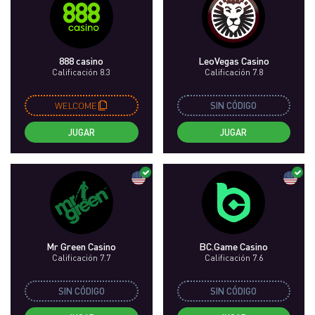
888 casino
LeoVegas Casino
Calificación 8.3
Calificación 7.8
WELCOME
SIN CÓDIGO
JUGAR
JUGAR
Mr Green Casino
BC.Game Casino
Calificación 7.7
Calificación 7.6
SIN CÓDIGO
SIN CÓDIGO