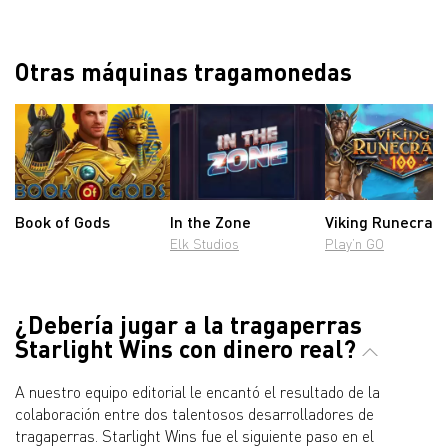
Otras máquinas tragamonedas
Book of Gods
In the Zone
Viking Runecraft
Elk Studios
Play’n GO
¿Debería jugar a la tragaperras
Starlight Wins con dinero real?
A nuestro equipo editorial le encantó el resultado de la
colaboración entre dos talentosos desarrolladores de
tragaperras. Starlight Wins fue el siguiente paso en el