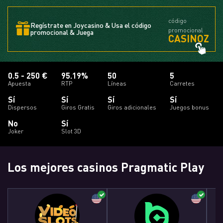
código
Regístrate en Joycasino & Usa el código
promocional
promocional & Juega
CASINOZ
0.5 - 250 €
95.19%
50
5
Apuesta
RTP
Líneas
Carretes
Sí
Sí
Sí
Sí
Dispersos
Giros Gratis
Giros adicionales
Juegos bonus
No
Sí
Joker
Slot 3D
Los mejores casinos Pragmatic Play