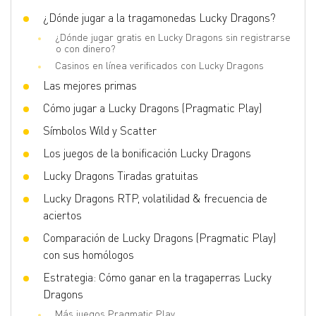
Jokers
¿Dónde jugar a la tragamonedas Lucky Dragons?
No
¿Dónde jugar gratis en Lucky Dragons sin registrarse
Scatter
Sí
o con dinero?
Los juegos de bonificación
Free Spins, Bonus Game, Respin, Scatter
Casinos en línea verificados con Lucky Dragons
symbols, Wild
Las mejores primas
La volatilidad
High
Cómo jugar a Lucky Dragons (Pragmatic Play)
Slot 3D
Sí
Símbolos Wild y Scatter
Respins
Sí
Los juegos de la bonificación Lucky Dragons
Free spins
Sí
Lucky Dragons Tiradas gratuitas
Lucky Dragons RTP, volatilidad & frecuencia de
aciertos
Comparación de Lucky Dragons (Pragmatic Play)
con sus homólogos
Estrategia: Cómo ganar en la tragaperras Lucky
Dragons
Más juegos Pragmatic Play