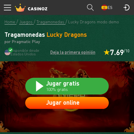
CASINOZ
JUGAR
ES
Home
Juegos
Tragamonedas
Lucky Dragons modo demo
Tragamonedas
Lucky Dragons
por Pragmatic Play
7.69
Disponible desde
/10
Deja la primera opinión
Estados Unidos
Jugar gratis
100% gratis
Jugar online