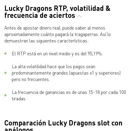
Lucky Dragons RTP, volatilidad &
frecuencia de aciertos
Antes de apostar dinero real, puede saber al menos
aproximadamente cuánto pagará la tragaperras. Así lo
demuestran las siguientes características:
El RTP está en un nivel medio y es del 95,19%.
La alta volatilidad hace que los pagos sean
predominantemente grandes (apuestas x1 y superiores)
pero no frecuentes.
La frecuencia de ganancias es de unas 15-18 por cada 100
tiradas.
Comparación Lucky Dragons slot con
análogos