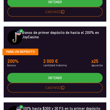
OBTENER
CASINOZ
Bonos de primer depósito de hasta el 200% en
JoyCasino
PARA UN DEPÓSITO
200%
2 000 €
x25
bonus
cantidad máxima
apuesta
OBTENER
CASINOZ
100% hasta $300 y 30 FS en tu primer depósito