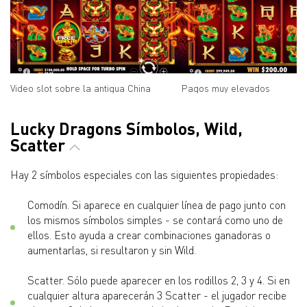
Video slot sobre la antigua China
Pagos muy elevados
Lucky Dragons Símbolos, Wild,
Scatter
Hay 2 símbolos especiales con las siguientes propiedades:
Comodín. Si aparece en cualquier línea de pago junto con
los mismos símbolos simples - se contará como uno de
ellos. Esto ayuda a crear combinaciones ganadoras o
aumentarlas, si resultaron y sin Wild.
Scatter. Sólo puede aparecer en los rodillos 2, 3 y 4. Si en
cualquier altura aparecerán 3 Scatter - el jugador recibe