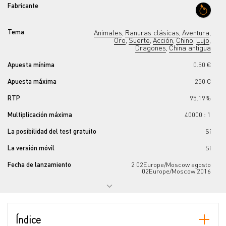
Fabricante
Tema
Animales
Ranuras clásicas
Aventura
,
,
,
Oro
Suerte
Acción
Chino
Lujo
,
,
,
,
,
Dragones
China antigua
,
Apuesta mínima
0.50 €
Apuesta máxima
250 €
RTP
95.19%
Multiplicación máxima
40000 : 1
La posibilidad del test gratuito
Sí
La versión móvil
Sí
Fecha de lanzamiento
2 02Europe/Moscow agosto
02Europe/Moscow 2016
Jackpot progresivo
No
El numero de los tambores
5
Índice
El numero de las líneas
50