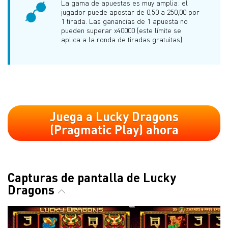
La gama de apuestas es muy amplia: el
jugador puede apostar de 0,50 a 250,00 por
1 tirada. Las ganancias de 1 apuesta no
pueden superar x40000 (este límite se
aplica a la ronda de tiradas gratuitas).
Juega a Lucky Dragons
(Pragmatic Play) ahora
Capturas de pantalla de Lucky
Dragons