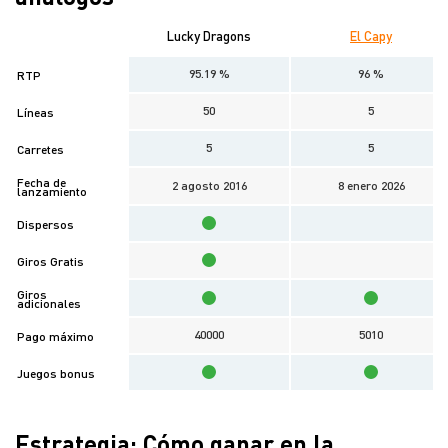
Lucky Dragons
El Capy
95.19 %
96 %
RTP
50
5
Líneas
5
5
Carretes
Fecha de
2 agosto 2016
8 enero 2026
lanzamiento
Dispersos
Giros Gratis
Giros
adicionales
40000
5010
Pago máximo
Juegos bonus
Estrategia: Cómo ganar en la