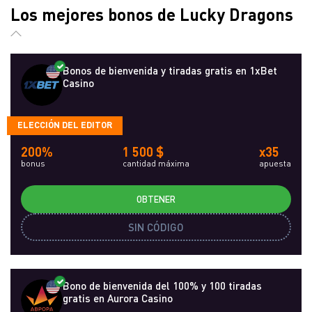
Los mejores bonos de Lucky Dragons
Bonos de bienvenida y tiradas gratis en 1xBet
Casino
ELECCIÓN DEL EDITOR
200%
1 500 $
x35
bonus
cantidad máxima
apuesta
OBTENER
SIN CÓDIGO
Bono de bienvenida del 100% y 100 tiradas
gratis en Aurora Casino