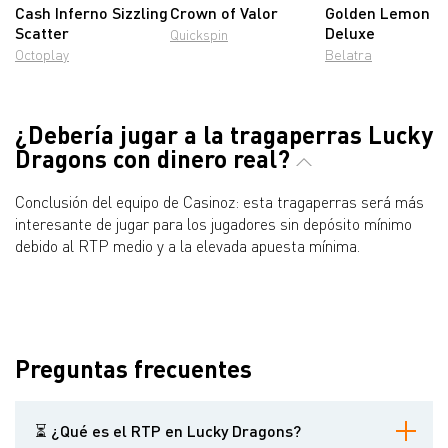
Cash Inferno Sizzling
Crown of Valor
Golden Lemon
Scatter
Deluxe
Quickspin
Octoplay
Belatra
¿Debería jugar a la tragaperras Lucky
Dragons con dinero real?
Conclusión del equipo de Casinoz: esta tragaperras será más
interesante de jugar para los jugadores sin depósito mínimo
debido al RTP medio y a la elevada apuesta mínima.
Preguntas frecuentes
⏳ ¿Qué es el RTP en Lucky Dragons?