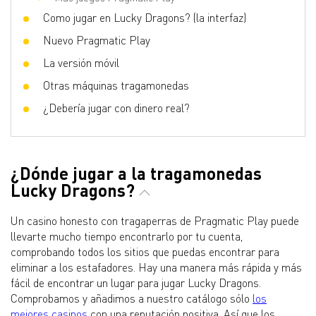
Como jugar en Lucky Dragons? (la interfaz)
Nuevo Pragmatic Play
La versión móvil
Otras máquinas tragamonedas
¿Debería jugar con dinero real?
¿Dónde jugar a la tragamonedas
Lucky Dragons?
Un casino honesto con tragaperras de Pragmatic Play puede
llevarte mucho tiempo encontrarlo por tu cuenta,
comprobando todos los sitios que puedas encontrar para
eliminar a los estafadores. Hay una manera más rápida y más
fácil de encontrar un lugar para jugar Lucky Dragons.
Comprobamos y añadimos a nuestro catálogo sólo
los
mejores casinos
con una reputación positiva. Así que los