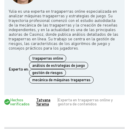
Yulia es una experta en tragaperras online especializada en
analizar máquinas tragaperras y estrategias de juego. Su
trayectoria profesional comenzó con el estudio autodidacta
de la mecánica de las tragaperras y la creación de reseñas
independientes, y en la actualidad es una de las principales
autoras de Casinoz, donde publica análisis detallados de las
tragaperras en línea. Su trabajo se centra en la gestión de
riesgos, las características de los algoritmos de juego y
tragaperras online
análisis de estrategias de juego
Experto en:
gestión de riesgos
mecánica de máquinas tragaperras
Hechos
Tatyana
Experta en tragaperras online y
verificados
Yarema
gestora de contenidos