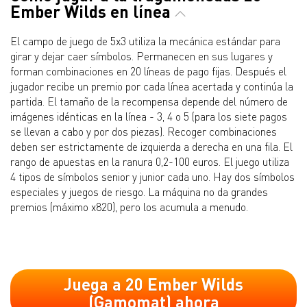
Ember Wilds en línea
El campo de juego de 5x3 utiliza la mecánica estándar para
girar y dejar caer símbolos. Permanecen en sus lugares y
forman combinaciones en 20 líneas de pago fijas. Después el
jugador recibe un premio por cada línea acertada y continúa la
partida. El tamaño de la recompensa depende del número de
imágenes idénticas en la línea - 3, 4 o 5 (para los siete pagos
se llevan a cabo y por dos piezas). Recoger combinaciones
deben ser estrictamente de izquierda a derecha en una fila. El
rango de apuestas en la ranura 0,2-100 euros. El juego utiliza
4 tipos de símbolos senior y junior cada uno. Hay dos símbolos
especiales y juegos de riesgo. La máquina no da grandes
premios (máximo x820), pero los acumula a menudo.
Juega a 20 Ember Wilds
(Gamomat) ahora