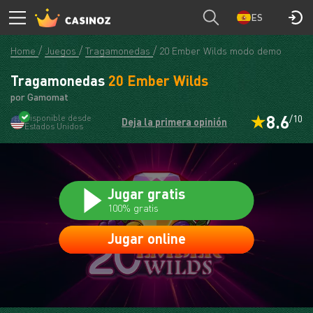
WELCOME
JUGAR
ES
Home
Juegos
Tragamonedas
20 Ember Wilds modo demo
Tragamonedas
20 Ember Wilds
por Gamomat
8.6
Disponible desde
/10
Deja la primera opinión
Estados Unidos
Jugar gratis
100% gratis
Jugar online