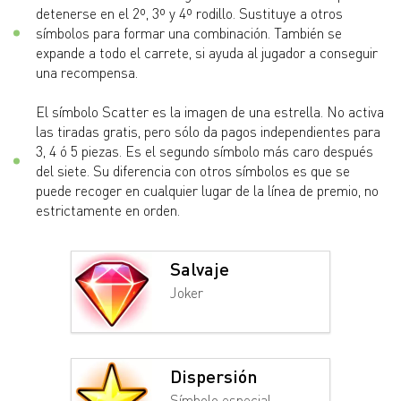
detenerse en el 2º, 3º y 4º rodillo. Sustituye a otros
símbolos para formar una combinación. También se
expande a todo el carrete, si ayuda al jugador a conseguir
una recompensa.
El símbolo Scatter es la imagen de una estrella. No activa
las tiradas gratis, pero sólo da pagos independientes para
3, 4 ó 5 piezas. Es el segundo símbolo más caro después
del siete. Su diferencia con otros símbolos es que se
puede recoger en cualquier lugar de la línea de premio, no
estrictamente en orden.
Salvaje
Joker
Dispersión
Símbolo especial