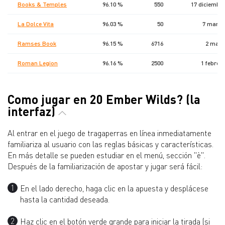
Books & Temples
96.10 %
550
17 diciembre
La Dolce Vita
96.03 %
50
7 marzo
Ramses Book
96.15 %
6716
2 mayo
Roman Legion
96.16 %
2500
1 febrer
Como jugar en 20 Ember Wilds? (la
interfaz)
Al entrar en el juego de tragaperras en línea inmediatamente
familiariza al usuario con las reglas básicas y características.
En más detalle se pueden estudiar en el menú, sección "è".
Después de la familiarización de apostar y jugar será fácil:
En el lado derecho, haga clic en la apuesta y desplácese
hasta la cantidad deseada.
Haz clic en el botón verde grande para iniciar la tirada (si