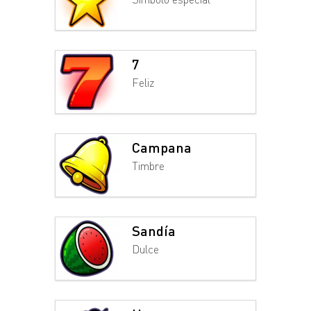
7
Feliz
Campana
Timbre
Sandía
Dulce