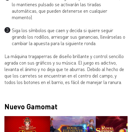
lo mantienes pulsado se activarán las tiradas
automáticas, que pueden detenerse en cualquier
momento).
Siga los símbolos que caen y decida si quiere seguir
girando los rodillos, arriesgar sus ganancias, llevárselas o
cambiar la apuesta para la siguiente ronda.
La máquina tragaperras de diseño brillante y control sencillo
agrada con sus gráficos y su música. El juego es adictivo,
levanta el ánimo y no deja que te aburras. Debido al hecho de
que los carretes se encuentran en el centro del campo, y
todos los botones en el barrio, es fácil de manejar la ranura.
Nuevo Gamomat