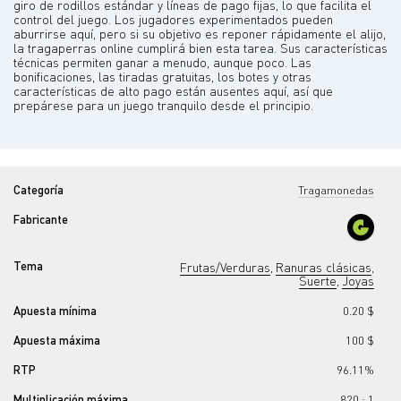
giro de rodillos estándar y líneas de pago fijas, lo que facilita el
control del juego. Los jugadores experimentados pueden
aburrirse aquí, pero si su objetivo es reponer rápidamente el alijo,
la tragaperras online cumplirá bien esta tarea. Sus características
técnicas permiten ganar a menudo, aunque poco. Las
bonificaciones, las tiradas gratuitas, los botes y otras
características de alto pago están ausentes aquí, así que
prepárese para un juego tranquilo desde el principio.
Categoría
Tragamonedas
Fabricante
Tema
Frutas/Verduras
Ranuras clásicas
,
,
Suerte
Joyas
,
Apuesta mínima
0.20 $
Apuesta máxima
100 $
RTP
96.11%
Multiplicación máxima
820 : 1