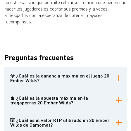
no estresa, sino que permite relajarse. Lo único que tienen que
hacer los jugadores es cobrar sus premios y, a veces,
arriesgarlos con la esperanza de obtener mayores
recompensas.
Preguntas frecuentes
💎 ¿Cuál es la ganancia máxima en el juego 20
Ember Wilds?
Pequeño, x820 de la tarifa actual
💲 ¿Cuál es la apuesta máxima en la
tragaperras 20 Ember Wilds?
100 euros
🎰 ¿Cuál es el valor RTP utilizado en 20 Ember
Wilds de Gamomat?