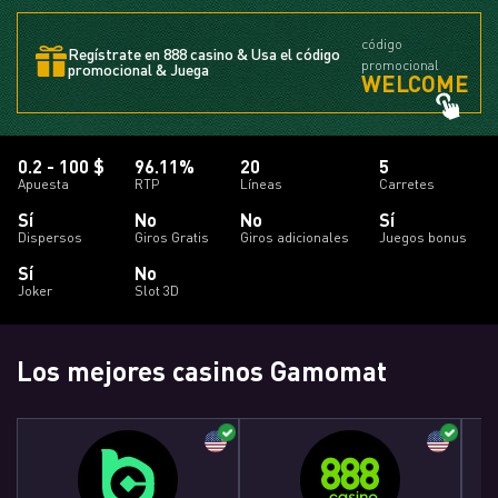
código
Regístrate en 888 casino & Usa el código
promocional
promocional & Juega
WELCOME
0.2 - 100 $
96.11%
20
5
Apuesta
RTP
Líneas
Carretes
Sí
No
No
Sí
Dispersos
Giros Gratis
Giros adicionales
Juegos bonus
Sí
No
Joker
Slot 3D
Los mejores casinos Gamomat