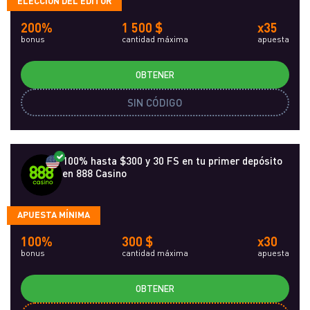
ELECCIÓN DEL EDITOR
200%
1 500 $
x35
bonus
cantidad máxima
apuesta
OBTENER
SIN CÓDIGO
100% hasta $300 y 30 FS en tu primer depósito
en 888 Casino
APUESTA MÍNIMA
100%
300 $
x30
bonus
cantidad máxima
apuesta
OBTENER