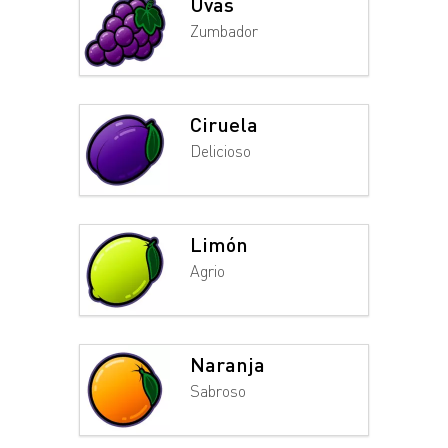
Uvas
Zumbador
Ciruela
Delicioso
Limón
Agrio
Naranja
Sabroso