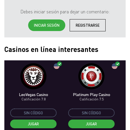
Debes iniciar sesión para dejar un comentario:
INICIAR SESIÓN
REGISTRARSE
Casinos en línea interesantes
LeoVegas Casino
Platinum Play Casino
Calificación 7.8
Calificación 7.5
SIN CÓDIGO
SIN CÓDIGO
JUGAR
JUGAR