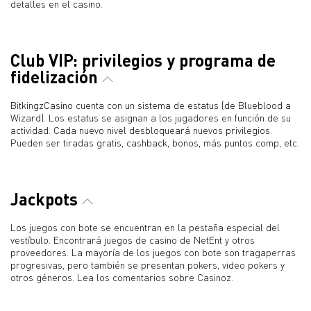
detalles en el casino.
Club VIP: privilegios y programa de
fidelización
BitkingzCasino cuenta con un sistema de estatus (de Blueblood a
Wizard). Los estatus se asignan a los jugadores en función de su
actividad. Cada nuevo nivel desbloqueará nuevos privilegios.
Pueden ser tiradas gratis, cashback, bonos, más puntos comp, etc.
Jackpots
Los juegos con bote se encuentran en la pestaña especial del
vestíbulo. Encontrará juegos de casino de NetEnt y otros
proveedores. La mayoría de los juegos con bote son tragaperras
progresivas, pero también se presentan pokers, video pokers y
otros géneros. Lea los comentarios sobre Casinoz.