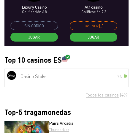
Luxury Casino
Alf casino
Calificación 6.8
Calificación 7.2
SIN CÓDIGO
CASINOZ
JUGAR
JUGAR
Top 10 casinos ES
Casino Stake
7.8
Todos los casinos
(469)
Top-5 tragamonedas
Pan’s Arcadia
Thunderkick