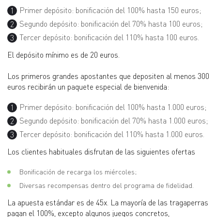
Primer depósito: bonificación del 100% hasta 150 euros;
Segundo depósito: bonificación del 70% hasta 100 euros;
Tercer depósito: bonificación del 110% hasta 100 euros.
El depósito mínimo es de 20 euros.
Los primeros grandes apostantes que depositen al menos 300
euros recibirán un paquete especial de bienvenida:
Primer depósito: bonificación del 100% hasta 1.000 euros;
Segundo depósito: bonificación del 70% hasta 1.000 euros;
Tercer depósito: bonificación del 110% hasta 1.000 euros.
Los clientes habituales disfrutan de las siguientes ofertas
Bonificación de recarga los miércoles;
Diversas recompensas dentro del programa de fidelidad.
La apuesta estándar es de 45x. La mayoría de las tragaperras
pagan el 100%, excepto algunos juegos concretos,