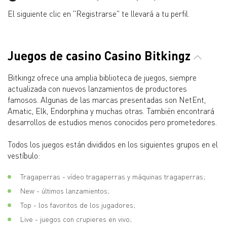
El siguiente clic en "Registrarse" te llevará a tu perfil.
Juegos de casino Casino Bitkingz
Bitkingz ofrece una amplia biblioteca de juegos, siempre
actualizada con nuevos lanzamientos de productores
famosos. Algunas de las marcas presentadas son NetEnt,
Amatic, Elk, Endorphina y muchas otras. También encontrará
desarrollos de estudios menos conocidos pero prometedores.
Todos los juegos están divididos en los siguientes grupos en el
vestíbulo:
Tragaperras - vídeo tragaperras y máquinas tragaperras;
New - últimos lanzamientos;
Top - los favoritos de los jugadores;
Live - juegos con crupieres en vivo;