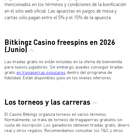
mencionados en los términos y condiciones de la bonificación
en el sitio web oficial. Las apuestas en juegos de mesa y
cartas sólo pagan entre el 5% y el 15% de la apuesta.
Bitkingz Casino freespins en 2026
(Junio)
Las tiradas gratis no están incluidas en la oferta de bienvenida
para nuevos jugadores. Sin embargo, puedes conseguir tiradas
gratis
en tragaperras populares
dentro del programa de
fidelidad. Están disponibles justo en los niveles inferiores.
Los torneos y las carreras
El Casino Bitkingz organiza torneos en varios términos.
Normalmente, se trata de torneos de tragaperras gratuitos sin
cuota de inscripción. Los ganadores obtienen tiradas gratis, dinero
real y otros regalos. Recomendamos consultar los T&C y otros