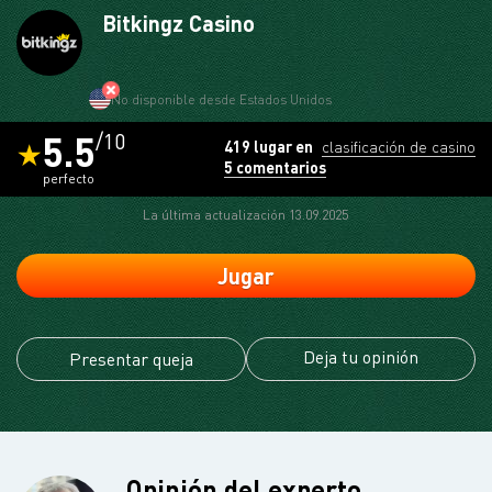
Bitkingz Casino
No disponible desde Estados Unidos
5.5
/10
419 lugar en
clasificación de casino
5 comentarios
perfecto
La última actualización 13.09.2025
Jugar
Deja tu opinión
Presentar queja
Opinión del experto