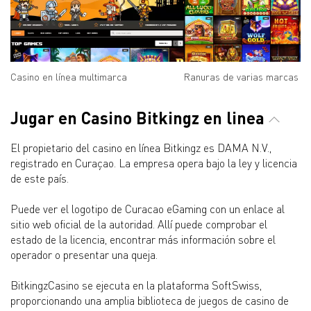
Casino en línea multimarca
Ranuras de varias marcas
Jugar en Casino Bitkingz en linea
El propietario del casino en línea Bitkingz es DAMA N.V.,
registrado en Curaçao. La empresa opera bajo la ley y licencia
de este país.
Puede ver el logotipo de Curacao eGaming con un enlace al
sitio web oficial de la autoridad. Allí puede comprobar el
estado de la licencia, encontrar más información sobre el
operador o presentar una queja.
BitkingzCasino se ejecuta en la plataforma SoftSwiss,
proporcionando una amplia biblioteca de juegos de casino de