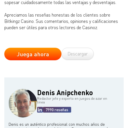
sopesar cuidadosamente todas las ventajas y desventajas.
Apreciamos las reseñas honestas de los clientes sobre
Bitkingz Casino. Sus comentarios, opiniones y calificaciones
pueden ser útiles para otros lectores de Casinoz.
Juega ahora
Descargar
Denis Anipchenko
Redactor jefe y experto en juegos de azar en
línea
7990 reseñas
Denis es un auténtico profesional con muchos años de