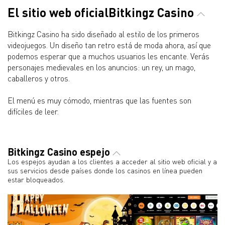
El sitio web oficialBitkingz Casino
Bitkingz Casino ha sido diseñado al estilo de los primeros
videojuegos. Un diseño tan retro está de moda ahora, así que
podemos esperar que a muchos usuarios les encante. Verás
personajes medievales en los anuncios: un rey, un mago,
caballeros y otros.
El menú es muy cómodo, mientras que las fuentes son
difíciles de leer.
Bitkingz Casino espejo
Los espejos ayudan a los clientes a acceder al sitio web oficial y a
sus servicios desde países donde los casinos en línea pueden
estar bloqueados.