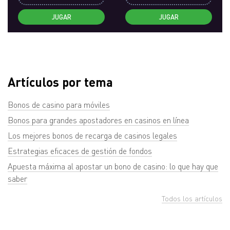
JUGAR
JUGAR
Artículos por tema
Bonos de casino para móviles
Bonos para grandes apostadores en casinos en línea
Los mejores bonos de recarga de casinos legales
Estrategias eficaces de gestión de fondos
Apuesta máxima al apostar un bono de casino: lo que hay que
saber
Todos los artículos