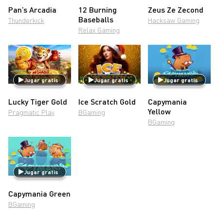
Pan’s Arcadia
12 Burning
Zeus Ze Zecond
Baseballs
Thunderkick
Hacksaw Gaming
Relax Gaming
Jugar gratis
Jugar gratis
Jugar gratis
Lucky Tiger Gold
Ice Scratch Gold
Capymania
Yellow
Pragmatic Play
BGaming
BGaming
Jugar gratis
Capymania Green
BGaming