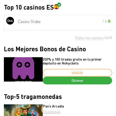
Top 10 casinos ES
Casino Stake
7.8
Todos los casinos
(469)
Los Mejores Bonos de Casino
200% y 100 tiradas gratis en tu primer
depósito en Nokycbets
WIN200
Obtener
Top-5 tragamonedas
Pan’s Arcadia
Thunderkick