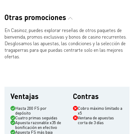
Otras promociones
En Casinoz, puedes explorar reseñas de otros paquetes de
bienvenida, promos exclusivas y bonos de casino recurrentes.
Desglosamos las apuestas, las condiciones y la selección de
tragaperras para que puedas centrarte solo en las mejores
ofertas.
Ventajas
Contras
Hasta 200 FS por
Cobro máximo limitado a
depósito
x5
Cuatro primas seguidas
Ventana de apuestas
Apuesta razonable x35 de
corta de 3 días
bonificación en efectivo
Apuesta FS más baja