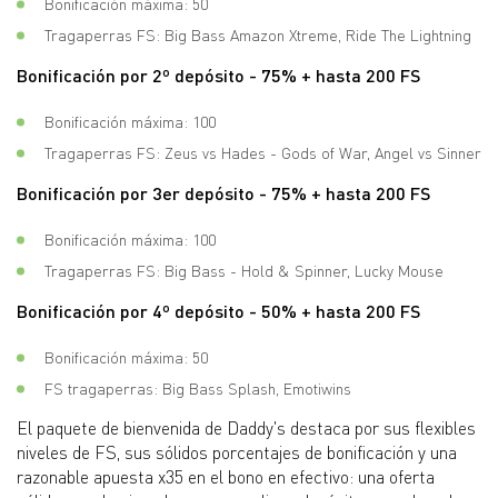
Bonificación máxima: 50
Tragaperras FS: Big Bass Amazon Xtreme, Ride The Lightning
Bonificación por 2º depósito - 75% + hasta 200 FS
Bonificación máxima: 100
Tragaperras FS: Zeus vs Hades - Gods of War, Angel vs Sinner
Bonificación por 3er depósito - 75% + hasta 200 FS
Bonificación máxima: 100
Tragaperras FS: Big Bass - Hold & Spinner, Lucky Mouse
Bonificación por 4º depósito - 50% + hasta 200 FS
Bonificación máxima: 50
FS tragaperras: Big Bass Splash, Emotiwins
El paquete de bienvenida de Daddy's destaca por sus flexibles
niveles de FS, sus sólidos porcentajes de bonificación y una
razonable apuesta x35 en el bono en efectivo: una oferta