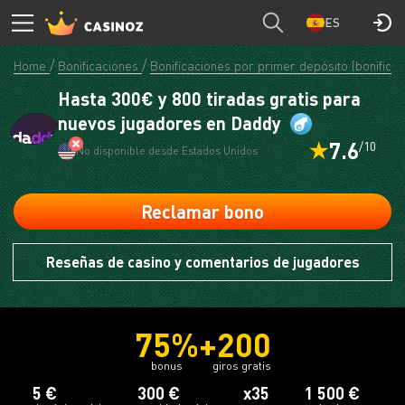
Hasta 300€ y 800 tiradas gratis para nuevos jugadores en Daddy
JUGAR
ES
Home
Bonificaciones
Bonificaciones por primer depósito (bonifica
Hasta 300€ y 800 tiradas gratis para
nuevos jugadores en Daddy
7.6
/10
No disponible desde Estados Unidos
Reclamar bono
Reseñas de casino y comentarios de jugadores
75%
+200
bonus
giros gratis
5 €
300 €
x35
1 500 €