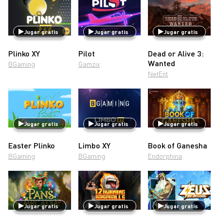
Jugar gratis
Jugar gratis
Jugar gratis
Plinko XY
Pilot
Dead or Alive 3:
Wanted
BGaming
Gamzix
NetEnt
Jugar gratis
Jugar gratis
Jugar gratis
Easter Plinko
Limbo XY
Book of Ganesha
BGaming
BGaming
Endorphina
Jugar gratis
Jugar gratis
Jugar gratis