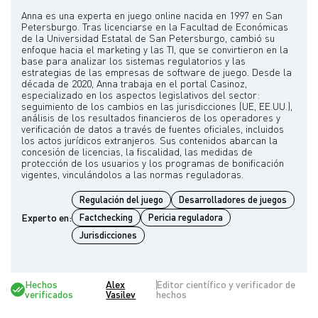
Anna es una experta en juego online nacida en 1997 en San
Petersburgo. Tras licenciarse en la Facultad de Económicas
de la Universidad Estatal de San Petersburgo, cambió su
enfoque hacia el marketing y las TI, que se convirtieron en la
base para analizar los sistemas regulatorios y las
estrategias de las empresas de software de juego. Desde la
década de 2020, Anna trabaja en el portal Casinoz,
especializado en los aspectos legislativos del sector:
seguimiento de los cambios en las jurisdicciones (UE, EE.UU.),
análisis de los resultados financieros de los operadores y
verificación de datos a través de fuentes oficiales, incluidos
los actos jurídicos extranjeros. Sus contenidos abarcan la
concesión de licencias, la fiscalidad, las medidas de
protección de los usuarios y los programas de bonificación
Regulación del juego
Desarrolladores de juegos
Experto en:
Factchecking
Pericia reguladora
Jurisdicciones
Hechos
Alex
Editor científico y verificador de
verificados
Vasilev
hechos