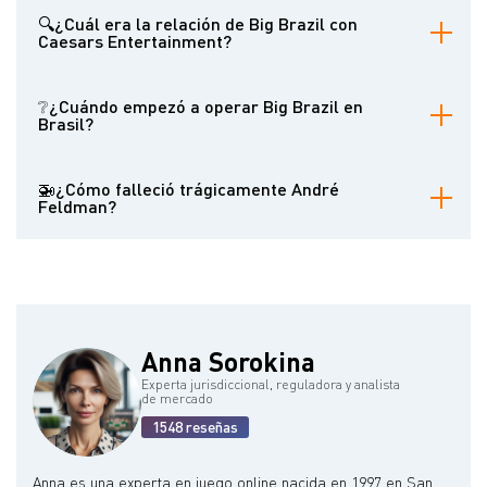
Feldman desempeñó un papel crucial en el desarrollo del
regulación.
mercado regulado del juego en Brasil. Dirigió la entrada de Big
🔍¿Cuál era la relación de Big Brazil con
Brazil en el país, organizó el primer evento de las WSOP en Río
Caesars Entertainment?
de Janeiro y encabezó los esfuerzos de la empresa para obtener
licencias de juego en línea. También fue un firme defensor de la
Big Brazil era el representante autorizado de Caesars
regulación del póquer.
Entertainment en Brasil, una relación que comenzó en 2012 bajo la
❔¿Cuándo empezó a operar Big Brazil en
dirección de André Feldman.
Brasil?
Big Brazil comenzó sus operaciones en Brasil en 2015
organizando un evento de póquer de las WSOP.
🚁¿Cómo falleció trágicamente André
Feldman?
André Feldman y su esposa Juliana Alves Feldman murieron en un
accidente de helicóptero en una zona densamente boscosa de
Caieiras, en la región metropolitana de São Paulo.
Anna Sorokina
Experta jurisdiccional, reguladora y analista
de mercado
1548 reseñas
Anna es una experta en juego online nacida en 1997 en San