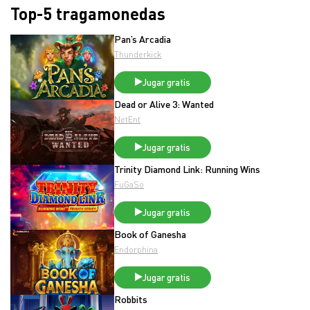
Top-5 tragamonedas
Pan’s Arcadia
Thunderkick
Jugar gratis
Dead or Alive 3: Wanted
NetEnt
Jugar gratis
Trinity Diamond Link: Running Wins
FuGaSo
Jugar gratis
Book of Ganesha
Endorphina
Jugar gratis
Robbits