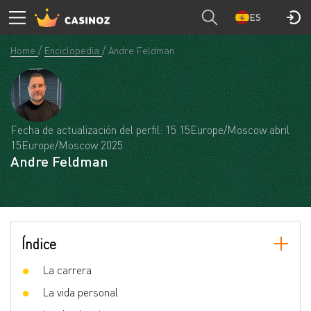
ES
Home
Enciclopedia
Andre Feldman
Fecha de actualización del perfil: 15 15Europe/Moscow abril
15Europe/Moscow 2025
Andre Feldman
Índice
La carrera
La vida personal