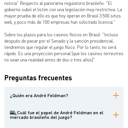
noticia" Respecto al panorama regulatorio brasileño: "El
gobierno subió el listón con una legislación muy restrictiva. La
mayor prueba de ello es que hoy operan en Brasil 3.500 sitios
web, y poco más de 100 empresas han solicitado licencia."
Sobre los plazos para los casinos físicos en Brasil: "Incluso
después de pasar por el Senado y la sanción presidencial,
tendremos que regular el juego físico. Por lo tanto, no será
rápido. Es una proyección personal [que los casinos terrestres
no sean una realidad antes de dos o tres años]".
Preguntas frecuentes
¿Quién era André Feldman?
André Feldman fue Consejero Delegado de Big Brazil,
representante autorizado de Caesars Entertainment en Brasil. Fue
🎰¿Cuál fue el papel de André Feldman en el
una figura destacada en las industrias brasileñas del iGaming y el
mercado brasileño del juego?
póquer, y desempeñó un papel decisivo a la hora de traer
grandes marcas internacionales al país y abogar por la