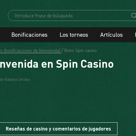
Bonificaciones
Los torneos
Artículos
o (bonificaciones de bienvenida)
Bono Spin casino
nvenida en Spin Casino
de Estados Unidos
Reseñas de casino y comentarios de jugadores