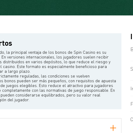
rtos
B
o, la principal ventaja de los bonos de Spin Casino es su
 En versiones internacionales, los jugadores suelen recibir
distribuidos en varios depósitos, lo que reduce el riesgo y
 casino. Este formato es especialmente beneficioso para
S
ar a largo plazo.
rictamente reguladas, las condiciones se vuelven
 Los bonos pueden ser más pequeños, con requisitos de apuesta
 de juegos elegibles. Esto reduce el atractivo para jugadores
I
 completamente con las normativas de juego responsable. En
 pueden considerarse equilibrados, pero su valor real
ión del jugador.
F
C