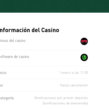
Información del Casino
onus del casino
oftware de casino
nicio
1 enero a las 11:00
in
Hasta cancelación
ategoría
Bonificaciones por primer depósito
(bonificaciones de bienvenida)