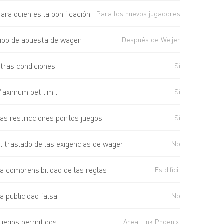
ara quien es la bonificación
Para los nuevos jugadores
ipo de apuesta de wager
Después de Weijer
tras condiciones
Sí
aximum bet limit
Sí
as restricciones por los juegos
Sí
l traslado de las exigencias de wager
No
a comprensibilidad de las reglas
Es difícil
a publicidad falsa
No
uegos permitidos
Area Link Phoenix
,