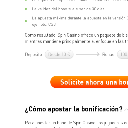
La validez del bono suele ser de 30 días.
La apuesta máxima durante la apuesta en la versión 
ejemplo, C$8).
Como resultado, Spin Casino ofrece un paquete de bien
mientras mantiene principalmente el enfoque en las 
Depósito
Desde 10 €
Bonus
100
Solicite ahora una bo
¿Cómo apostar la bonificación?
Para apostar un bono de Spin Casino, los jugadores d