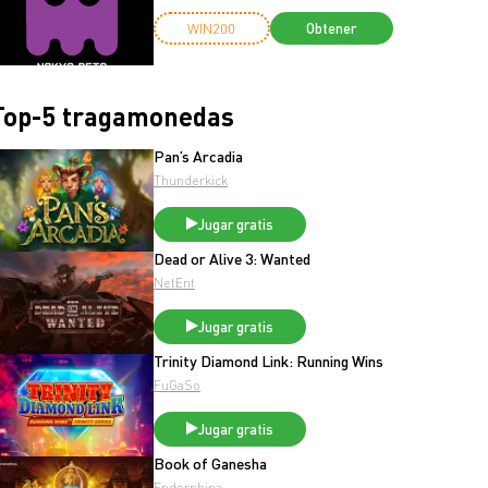
WIN200
Obtener
Top-5 tragamonedas
Pan’s Arcadia
Thunderkick
Jugar gratis
Dead or Alive 3: Wanted
NetEnt
Jugar gratis
Trinity Diamond Link: Running Wins
FuGaSo
Jugar gratis
Book of Ganesha
Endorphina