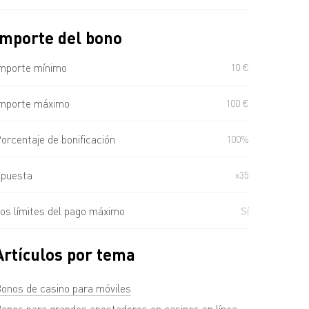
Importe del bono
mporte mínimo
10 €
mporte máximo
100 €
orcentaje de bonificación
100%
puesta
x35
os límites del pago máximo
Sí
Artículos por tema
onos de casino para móviles