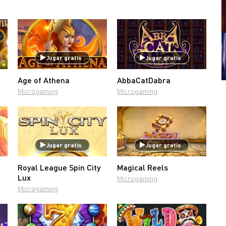
Jugar gratis
Jugar gratis
Age of Athena
AbbaCatDabra
Microgaming
Microgaming
Jugar gratis
Jugar gratis
Royal League Spin City
Magical Reels
Lux
Microgaming
Microgaming