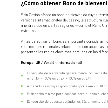
¿Cómo obtener Bono de bienveni
Spin Casino ofrece un bono de bienvenida cuyos términ
versiones internacionales del casino, la estructura c
mientras que en ciertas regiones —como el Reino Unid
estrictos.
Antes de activar un bono, es importante considerar no 
restricciones regionales relacionadas con apuestas, l
presentan las reglas clave más comunes en las difere
Europa (UE / Versión Internacional)
El paquete de bienvenida generalmente incluye hasta $
en el 1.º + 100% en el 2.º + 100% en el 3.º).
A menudo se incluyen giros gratis (por ejemplo, 10 po
El depósito mínimo para calificar para el bono suel
El requisito de apuesta estándar es 35x el monto del 