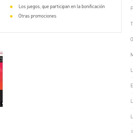
Los juegos, que participan en la bonificación
P
Otras promociones
T
O
M
L
E
L
L
J