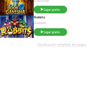
Jugar gratis
Robbits
Quickspin
Jugar gratis
Clasificación completa de juegos