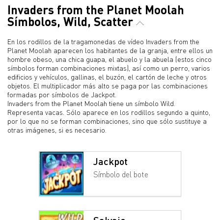
Invaders from the Planet Moolah
Símbolos, Wild, Scatter
En los rodillos de la tragamonedas de vídeo Invaders from the
Planet Moolah aparecen los habitantes de la granja, entre ellos un
hombre obeso, una chica guapa, el abuelo y la abuela (estos cinco
símbolos forman combinaciones mixtas), así como un perro, varios
edificios y vehículos, gallinas, el buzón, el cartón de leche y otros
objetos. El multiplicador más alto se paga por las combinaciones
formadas por símbolos de Jackpot.
Invaders from the Planet Moolah tiene un símbolo Wild.
Representa vacas. Sólo aparece en los rodillos segundo a quinto,
por lo que no se forman combinaciones, sino que sólo sustituye a
otras imágenes, si es necesario.
Jackpot
Símbolo del bote