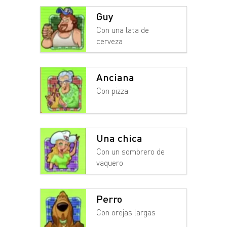
Guy
Con una lata de
cerveza
Anciana
Con pizza
Una chica
Con un sombrero de
vaquero
Perro
Con orejas largas