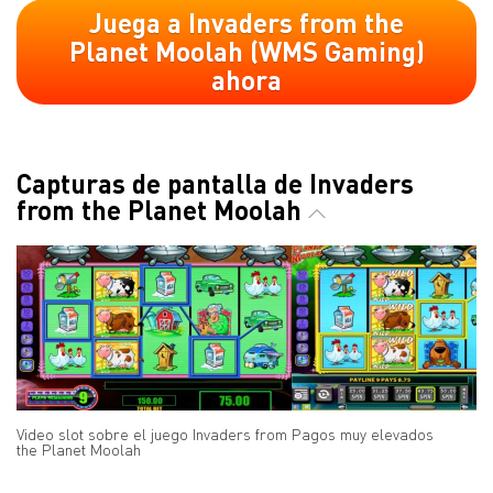
Juega a Invaders from the
Planet Moolah (WMS Gaming)
ahora
Capturas de pantalla de Invaders
from the Planet Moolah
Video slot sobre el juego Invaders from
Pagos muy elevados
the Planet Moolah