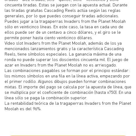
cincuenta tiradas. Estas se juegan con la apuesta actual. Durante
las tiradas gratuitas Cascading Reels actúa según las reglas
generales, por lo que puedes conseguir tiradas adicionales.
Puedes jugar a la tragaperras Invaders from the Planet Moolah
sólo en veinticinco líneas. En este caso, la tasa en cada uno de
ellos puede ser de un centavo a cinco dólares, y el giro se le
permite poner hasta ciento veinticinco dólares.
Video slot Invaders from the Planet Moolah, además de los ya
mencionados lanzamientos gratis y la característica Cascading
Reels, tiene símbolos especiales. La ganancia máxima de una
ronda no puede superar los doscientos cincuenta mil. El juego de
azar en Invaders from the Planet Moolah no es arriesgado.
Las combinaciones pagables se forman por el principio estándar:
los mismos símbolos en una fila en la línea activa, empezando por
el primer rodillo. Algunos dibujos pueden formar combinaciones
mixtas. El importe del pago se calcula por la apuesta de línea, que
se multiplica por el coeficiente de combinación (hasta x750). En una
línea sólo se paga la combinación superior.
La rentabilidad teórica de la tragaperras Invaders from the Planet
Moolah es del 96%.