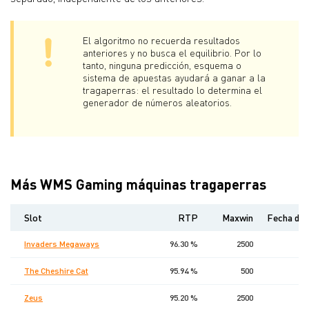
El algoritmo no recuerda resultados
anteriores y no busca el equilibrio. Por lo
tanto, ninguna predicción, esquema o
sistema de apuestas ayudará a ganar a la
tragaperras: el resultado lo determina el
generador de números aleatorios.
Más WMS Gaming máquinas tragaperras
Slot
RTP
Maxwin
Fecha de 
Invaders Megaways
96.30 %
2500
The Cheshire Cat
95.94 %
500
Zeus
95.20 %
2500