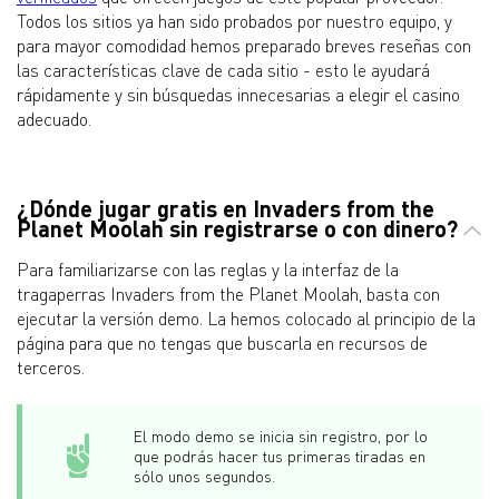
Todos los sitios ya han sido probados por nuestro equipo, y
para mayor comodidad hemos preparado breves reseñas con
las características clave de cada sitio - esto le ayudará
rápidamente y sin búsquedas innecesarias a elegir el casino
adecuado.
¿Dónde jugar gratis en Invaders from the
Planet Moolah sin registrarse o con dinero?
Para familiarizarse con las reglas y la interfaz de la
tragaperras Invaders from the Planet Moolah, basta con
ejecutar la versión demo. La hemos colocado al principio de la
página para que no tengas que buscarla en recursos de
terceros.
El modo demo se inicia sin registro, por lo
que podrás hacer tus primeras tiradas en
sólo unos segundos.