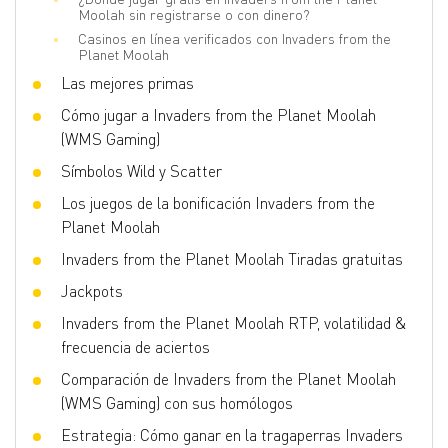
Los juegos de bonificación
Free Spins, Respin Locking Win, Wild
Moolah sin registrarse o con dinero?
Casinos en línea verificados con Invaders from the
La volatilidad
Middle
Planet Moolah
Slot 3D
No
Las mejores primas
Respins
No
Cómo jugar a Invaders from the Planet Moolah
(WMS Gaming)
Free spins
No
Símbolos Wild y Scatter
Los juegos de la bonificación Invaders from the
Planet Moolah
Invaders from the Planet Moolah Tiradas gratuitas
Jackpots
Invaders from the Planet Moolah RTP, volatilidad &
frecuencia de aciertos
Comparación de Invaders from the Planet Moolah
(WMS Gaming) con sus homólogos
Estrategia: Cómo ganar en la tragaperras Invaders