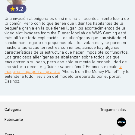
9.2
Una invasión alienígena es en sí misma un acontecimiento fuera de
lo común. Pero con lo que tienen que lidiar los habitantes de la
pequeña granja en la que tienen lugar los acontecimientos de la
video slot Invaders from the Planet Moolah de WMS Gaming está
más allá de toda explicación. Los alienígenas que han visitado el
rancho han llegado en pequeños platillos volantes, y se parecen
mucho a las vacas terrestres corrientes, aunque hay algunas
características de la estructura que hacen imposible confundirlos.
Los graciosos alienígenas se abalanzan sobre todos los que
encuentran a su paso, pero eso sólo aumenta la probabilidad de
una victoria decente. ¿Quiere saber cómo? Entonces ejecute
la
máquina tragaperras gratuita
"Aliens from the Money Planet" - y lo
entenderá todo. Revisión del modelo preparado por el portal
Casinoz.
Categoría
Tragamonedas
Fabricante
Tema