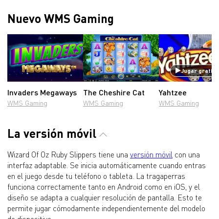
Nuevo WMS Gaming
Jugar gratis
Invaders Megaways
The Cheshire Cat
Yahtzee
WMS Gaming
WMS Gaming
WMS Gaming
La versión móvil
Wizard Of Oz Ruby Slippers tiene una
versión móvil
con una
interfaz adaptable. Se inicia automáticamente cuando entras
en el juego desde tu teléfono o tableta. La tragaperras
funciona correctamente tanto en Android como en iOS, y el
diseño se adapta a cualquier resolución de pantalla. Esto te
permite jugar cómodamente independientemente del modelo
de dispositivo.