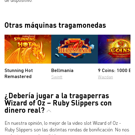
Otras máquinas tragamonedas
Stunning Hot
Bellmania
9 Coins: 1000 Ed
Remastered
Swintt
Wazdan
¿Debería jugar a la tragaperras
Wizard of Oz – Ruby Slippers con
dinero real?
En nuestra opinión, lo mejor de la video slot Wizard of Oz -
Ruby Slippers son las distintas rondas de bonificación. No nos