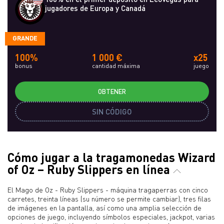
jugadores de Europa y Canadá
GRANDE
100%
1 000 €
x25
bonus
cantidad máxima
juego
OBTENER
SIN CÓDIGO
Cómo jugar a la tragamonedas Wizard
of Oz – Ruby Slippers en línea
El Mago de Oz - Ruby Slippers - máquina tragaperras con cinco
carretes, treinta líneas (su número se permite cambiar), tres filas
de imágenes en la pantalla, así como una amplia selección de
opciones de juego, incluyendo símbolos especiales, jackpot, varias