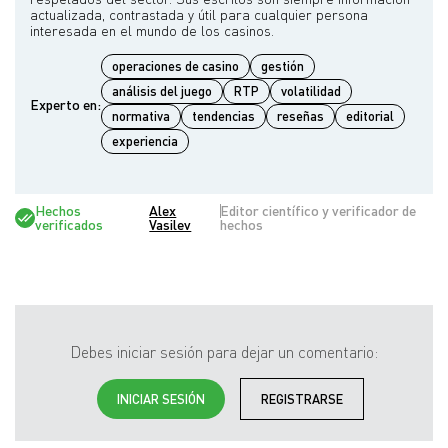
actualizada, contrastada y útil para cualquier persona
operaciones de casino
gestión
análisis del juego
RTP
volatilidad
Experto en:
normativa
tendencias
reseñas
editorial
experiencia
Hechos
Alex
Editor científico y verificador de
verificados
Vasilev
hechos
Debes iniciar sesión para dejar un comentario:
INICIAR SESIÓN
REGISTRARSE