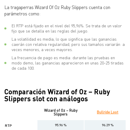
La tragaperras Wizard Of Oz Ruby Slippers cuenta con
parámetros como:
El RTP está fijado en el nivel del 95,96%. Se trata de un valor
fijo que se detalla en las reglas del juego.
La volatilidad es media, lo que significa que las ganancias
caerán con relativa regularidad, pero sus tamaños variarán: a
veces menores, a veces mayores.
La frecuencia de pago es media: durante las pruebas en
modo demo, las ganancias aparecieron en unas 20-25 tiradas
de cada 100.
Comparación Wizard of Oz – Ruby
Slippers slot con análogos
Wizard of Oz – Ruby
Bullride Loot
Slippers
95.96 %
96.29 %
RTP