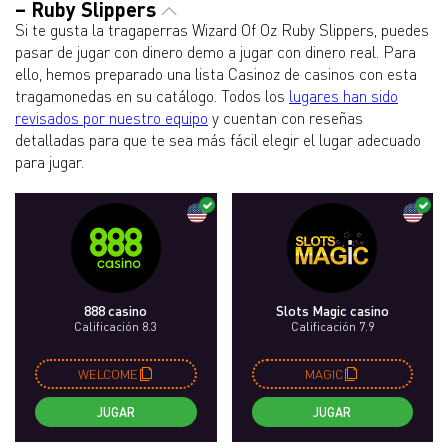
– Ruby Slippers
Si te gusta la tragaperras Wizard Of Oz Ruby Slippers, puedes
pasar de jugar con dinero demo a jugar con dinero real. Para
ello, hemos preparado una lista Casinoz de casinos con esta
tragamonedas en su catálogo. Todos los
lugares han sido
revisados por nuestro equipo
y cuentan con reseñas
detalladas para que te sea más fácil elegir el lugar adecuado
para jugar.
888 casino
Slots Magic casino
Calificación 8.3
Calificación 7.9
WELCOME
MAGIC
JUGAR
JUGAR