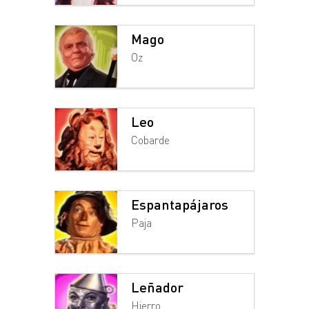
Mago
Oz
Leo
Cobarde
Espantapájaros
Paja
Leñador
Hierro