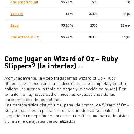
The Cheshire Cat
95.94 %
500
18.0
Yahtzee
96 %
40000
15 juli
Zeus
95.20 %
2500
28 enero
The Wizard of Oz
95.99 %
50000
15 juni
Como jugar en Wizard of Oz – Ruby
Slippers? (la interfaz)
Afortunadamente, la video tragaperras Wizard of Oz - Ruby
Slippers se ofrece con una traducción al ruso completa y de alta
calidad (incluyendo la tabla de pagos y la sección de ayuda). Por
lo tanto, no hay necesidad en nuestras explicaciones de las
características de los botones.
Una característica distintiva del panel de control de Wizard of Oz -
Ruby Slippers es la presencia de dos modos convenientes. El
juego tiene una opción de apuesta automática, una barra de pistas
y una serie de ajustes personalizados.