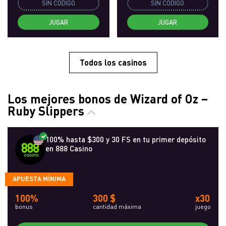
SIN CÓDIGO
SIN CÓDIGO
JUGAR
JUGAR
Todos los casinos
Los mejores bonos de Wizard of Oz –
Ruby Slippers
100% hasta $300 y 30 FS en tu primer depósito
en 888 Casino
APUESTA MÍNIMA
100%
300 $
x30
bonus
cantidad máxima
juego