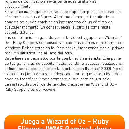
rondas de bonificación, re-giros, tiradas gratis y así
sucesivamente.
En la máquina tragaperras se puede apostar por línea desde un
céntimo hasta dos dólares. Al mismo tiempo, el tamaño de la
apuesta se puede cambiar en incrementos de un céntimo en
cualquier momento. En consecuencia, el giro se toma hasta
sesenta dólares.
Las combinaciones ganadoras en la video tragaperras Wizard of
Oz - Ruby Slippers se consideran cadenas de tres o más símbolos
idénticos. Deben estar en la línea activa, empezando por el primer
rodillo y situados uno al lado del otro.
Cada línea se paga sólo por la combinación más alta. El importe
de las ganancias se calcula multiplicando la apuesta realizada en
la línea por el coeficiente de la combinación (hasta x12.000). No se
trata de un juego de azar arriesgado, por lo que la totalidad del
pago se transfiere inmediatamente a la cuenta del usuario.
La rentabilidad teórica de la video tragaperras Wizard of Oz -
Ruby Slippers es del 95,96%.
Juega a Wizard of Oz – Ruby
Slippers (WMS Gaming) ahora