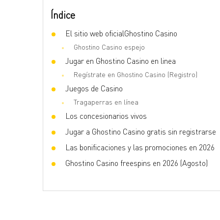
Índice
El sitio web oficialGhostino Casino
Ghostino Casino espejo
Jugar en Ghostino Casino en linea
Regístrate en Ghostino Casino (Registro)
Juegos de Casino
Tragaperras en línea
Los concesionarios vivos
Jugar a Ghostino Casino gratis sin registrarse
Las bonificaciones y las promociones en 2026
Ghostino Casino freespins en 2026 (Agosto)