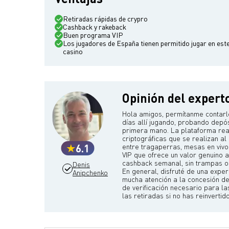
Retiradas rápidas de crypro
Cashback y rakeback
Buen programa VIP
Los jugadores de España tienen permitido jugar en est
casino
Opinión del expert
Hola amigos, permítanme contarle
días allí jugando, probando depós
primera mano. La plataforma rea
criptográficas que se realizan al
6.1
entre tragaperras, mesas en viv
VIP que ofrece un valor genuino a
cashback semanal, sin trampas oc
Denis
En general, disfruté de una exper
Anipchenko
mucha atención a la concesión de 
de verificación necesario para l
las retiradas si no has reinvertid