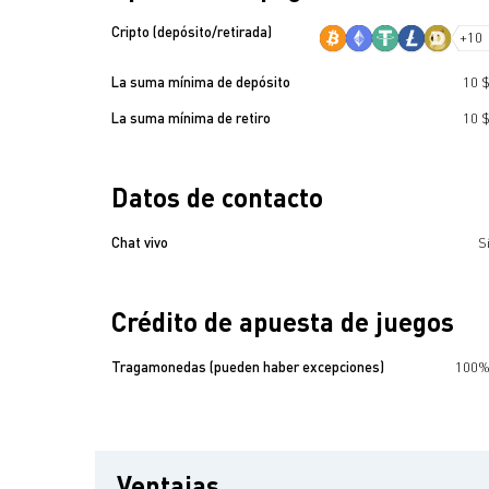
Cripto (depósito/retirada)
+10
La suma mínima de depósito
10 
La suma mínima de retiro
10 
Datos de contacto
Chat vivo
S
Crédito de apuesta de juegos
Tragamonedas (pueden haber excepciones)
100
Ventajas