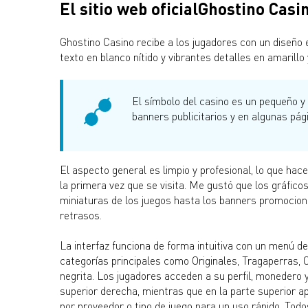
El sitio web oficialGhostino Cas
Ghostino Casino recibe a los jugadores con un diseño
texto en blanco nítido y vibrantes detalles en amarillo
El símbolo del casino es un pequeño y 
banners publicitarios y en algunas pág
El aspecto general es limpio y profesional, lo que hace 
la primera vez que se visita. Me gustó que los gráfico
miniaturas de los juegos hasta los banners promocion
retrasos.
La interfaz funciona de forma intuitiva con un menú de 
categorías principales como Originales, Tragaperras, 
negrita. Los jugadores acceden a su perfil, monedero y
superior derecha, mientras que en la parte superior a
por proveedor o tipo de juego para un uso rápido. Tod