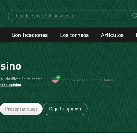
Bonificaciones
Los torneos
Artículos
sino
en
clasificación de casino
Disponible desde Estados Unidos
imera opinión
Deja tu opinión
Presentar queja