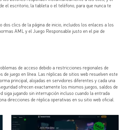
el escritorio, la tableta o el teléfono, para que nunca te
dos clics de la página de inicio, incluidos los enlaces a los
s normas AML y el Juego Responsable justo en el pie de
oblemas de acceso debido a restricciones regionales de
s de juego en línea. Las réplicas de sitios web resuelven este
orma principal, alojadas en servidores diferentes y cada una
e seguridad ofrecen exactamente los mismos juegos, saldos de
ed siga jugando sin interrupción incluso cuando la entrada
na direcciones de réplica operativas en su sitio web oficial.