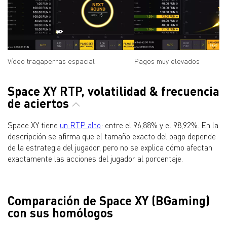
Vídeo tragaperras espacial
Pagos muy elevados
Space XY RTP, volatilidad & frecuencia
de aciertos
Space XY tiene
un RTP alto
: entre el 96,88% y el 98,92%. En la
descripción se afirma que el tamaño exacto del pago depende
de la estrategia del jugador, pero no se explica cómo afectan
exactamente las acciones del jugador al porcentaje.
Comparación de Space XY (BGaming)
con sus homólogos