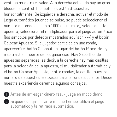
ventana muestra el saldo. A la derecha del saldo hay un gran
bloque de control. Los botones están dispuestos
horizontalmente. De izquierda a derecha: activar el modo de
juego automático (cuando se pulsa, se puede seleccionar el
número de rondas - de 5 a 1000 o sin límite), seleccionar la
apuesta, seleccionar el multiplicador para el juego automático
(los símbolos por defecto mostrados aquí son ---) y el botón
Colocar Apuesta. Si el jugador participa en una ronda,
aparecerá el botón Cashout en lugar del botón Place Bet, y
mostrará el importe de las ganancias. Hay 2 casillas de
apuestas separadas (es decir, a la derecha hay más casillas
para la selección de la apuesta, el multiplicador automático y
el botón Colocar Apuesta). Entre rondas, la casilla muestra el
número de apuestas realizadas para la ronda siguiente. Desde
nuestra experiencia daremos algunos consejos:
Antes de arriesgar dinero real - juega en modo demo.
Si quieres jugar durante mucho tiempo, utiliza el juego
automático y la retirada automática.