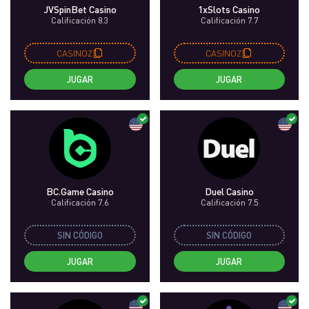
JVSpinBet Casino
1xSlots Casino
Calificación 8.3
Calificación 7.7
CASINOZ
CASINOZ
JUGAR
JUGAR
BC.Game Casino
Duel Casino
Calificación 7.6
Calificación 7.5
SIN CÓDIGO
SIN CÓDIGO
JUGAR
JUGAR