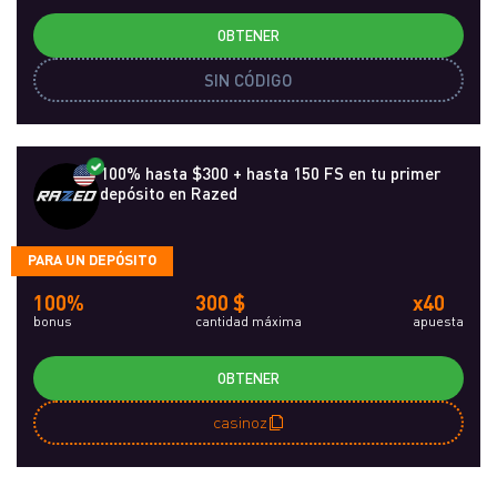
OBTENER
SIN CÓDIGO
100% hasta $300 + hasta 150 FS en tu primer
depósito en Razed
PARA UN DEPÓSITO
100%
300 $
x40
bonus
cantidad máxima
apuesta
OBTENER
casinoz