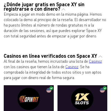
¿Dónde jugar gratis en Space XY sin
registrarse o con dinero?
Empieza a jugar en modo demo en la misma página. Hemos
colocado la demo al principio de la reseña. El desarrollador no
ha puesto límites al número de rondas gratuitas ni a la
duración de las sesiones, así que puedes explorar Space XY
con total seguridad antes de empezar a jugar por dinero.
Casinos en línea verificados con Space XY
Al final de la reseña, hemos incrustado una lista de
Casinoz
con los casinos que tienen la lista de
Casinoz
. Se ha
comprobado la integridad de todos estos sitios y son aptos
para jugar con dinero real de forma segura.