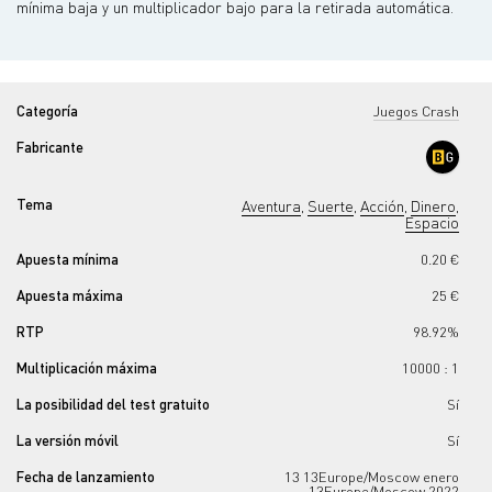
mínima baja y un multiplicador bajo para la retirada automática.
Categoría
Juegos Crash
Fabricante
Tema
Aventura
Suerte
Acción
Dinero
,
,
,
,
Espacio
Apuesta mínima
0.20 €
Apuesta máxima
25 €
RTP
98.92%
Multiplicación máxima
10000 : 1
La posibilidad del test gratuito
Sí
La versión móvil
Sí
Fecha de lanzamiento
13 13Europe/Moscow enero
13Europe/Moscow 2022