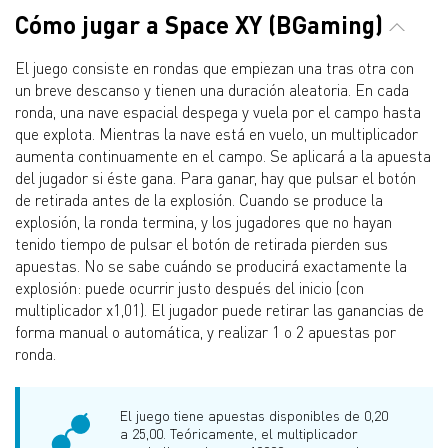
Cómo jugar a Space XY (BGaming)
El juego consiste en rondas que empiezan una tras otra con
un breve descanso y tienen una duración aleatoria. En cada
ronda, una nave espacial despega y vuela por el campo hasta
que explota. Mientras la nave está en vuelo, un multiplicador
aumenta continuamente en el campo. Se aplicará a la apuesta
del jugador si éste gana. Para ganar, hay que pulsar el botón
de retirada antes de la explosión. Cuando se produce la
explosión, la ronda termina, y los jugadores que no hayan
tenido tiempo de pulsar el botón de retirada pierden sus
apuestas. No se sabe cuándo se producirá exactamente la
explosión: puede ocurrir justo después del inicio (con
multiplicador x1,01). El jugador puede retirar las ganancias de
forma manual o automática, y realizar 1 o 2 apuestas por
ronda.
El juego tiene apuestas disponibles de 0,20
a 25,00. Teóricamente, el multiplicador