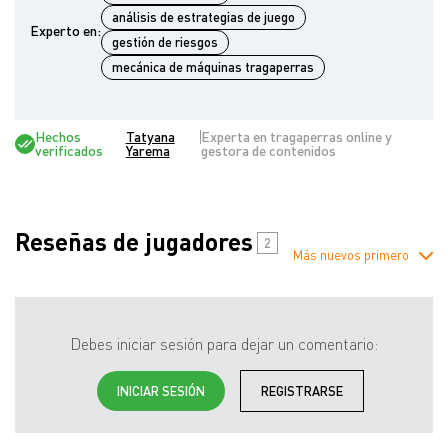
análisis de estrategias de juego
Experto en:
gestión de riesgos
mecánica de máquinas tragaperras
Hechos
Tatyana
Experta en tragaperras online y
verificados
Yarema
gestora de contenidos
Reseñas de jugadores
2
Más nuevos primero
Debes iniciar sesión para dejar un comentario:
INICIAR SESIÓN
REGISTRARSE