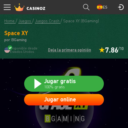
CASINOZ
JUGAR
ES
Home
Juegos
Juegos Crash
Space XY (BGaming)
Space XY
por BGaming
7.86
Disponible desde
/10
Deja la primera opinión
Estados Unidos
Jugar gratis
100% gratis
Jugar online