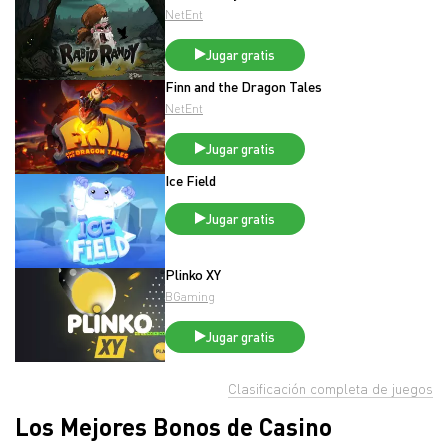
NetEnt
Jugar gratis
Finn and the Dragon Tales
NetEnt
Jugar gratis
Ice Field
Jugar gratis
Plinko XY
BGaming
Jugar gratis
Clasificación completa de juegos
Los Mejores Bonos de Casino