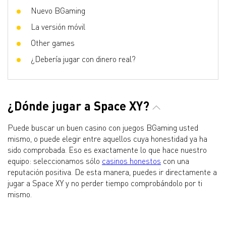
Nuevo BGaming
La versión móvil
Other games
¿Debería jugar con dinero real?
¿Dónde jugar a Space XY?
Puede buscar un buen casino con juegos BGaming usted
mismo, o puede elegir entre aquellos cuya honestidad ya ha
sido comprobada. Eso es exactamente lo que hace nuestro
equipo: seleccionamos sólo
casinos honestos
con una
reputación positiva. De esta manera, puedes ir directamente a
jugar a Space XY y no perder tiempo comprobándolo por ti
mismo.