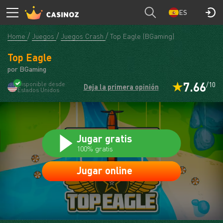
CASINOZ
JUGAR
ES
Home
Juegos
Juegos Crash
Top Eagle (BGaming)
Top Eagle
por BGaming
7.66
Disponible desde
/10
Deja la primera opinión
Estados Unidos
Jugar gratis
100% gratis
Jugar online