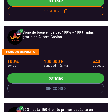
OBTENER
CASINOZRU
Bono de bienvenida del 100% y 100 tiradas
gratis en Aurora Casino
PARA UN DEPÓSITO
100%
100 000 ₽
x40
bonus
cantidad máxima
apuesta
OBTENER
SIN CÓDIGO
50% hasta 150 € en tu primer depósito en