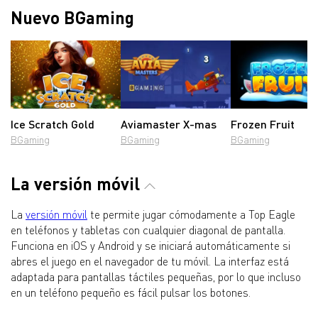
Nuevo BGaming
Ice Scratch Gold
Aviamaster X-mas
Frozen Fruit
BGaming
BGaming
BGaming
La versión móvil
La
versión móvil
te permite jugar cómodamente a Top Eagle
en teléfonos y tabletas con cualquier diagonal de pantalla.
Funciona en iOS y Android y se iniciará automáticamente si
abres el juego en el navegador de tu móvil. La interfaz está
adaptada para pantallas táctiles pequeñas, por lo que incluso
en un teléfono pequeño es fácil pulsar los botones.