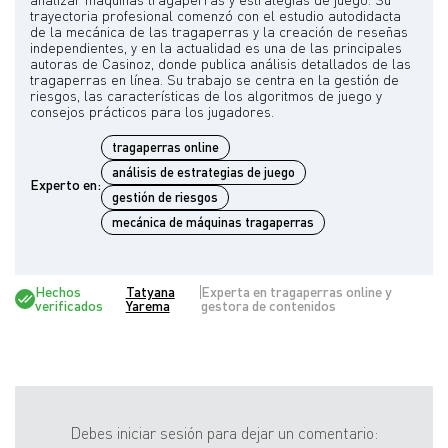
trayectoria profesional comenzó con el estudio autodidacta
de la mecánica de las tragaperras y la creación de reseñas
independientes, y en la actualidad es una de las principales
autoras de Casinoz, donde publica análisis detallados de las
tragaperras en línea. Su trabajo se centra en la gestión de
riesgos, las características de los algoritmos de juego y
tragaperras online
análisis de estrategias de juego
Experto en:
gestión de riesgos
mecánica de máquinas tragaperras
Hechos
Tatyana
Experta en tragaperras online y
verificados
Yarema
gestora de contenidos
Debes iniciar sesión para dejar un comentario: