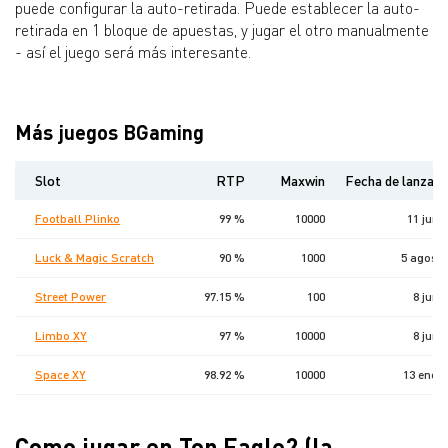
puede configurar la auto-retirada. Puede establecer la auto-
retirada en 1 bloque de apuestas, y jugar el otro manualmente
- así el juego será más interesante.
Más juegos BGaming
Slot
RTP
Maxwin
Fecha de lanzam
Football Plinko
99 %
10000
11 juni
Luck & Magic Scratch
90 %
1000
5 agosto
Street Power
97.15 %
100
8 juni
Limbo XY
97 %
10000
8 juni
Space XY
98.92 %
10000
13 enero
Como jugar en Top Eagle? (la