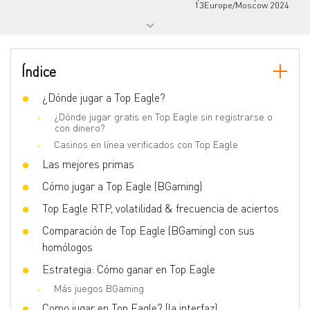
13Europe/Moscow 2024
Índice
¿Dónde jugar a Top Eagle?
¿Dónde jugar gratis en Top Eagle sin registrarse o
con dinero?
Casinos en línea verificados con Top Eagle
Las mejores primas
Cómo jugar a Top Eagle (BGaming)
Top Eagle RTP, volatilidad & frecuencia de aciertos
Comparación de Top Eagle (BGaming) con sus
homólogos
Estrategia: Cómo ganar en Top Eagle
Más juegos BGaming
Como jugar en Top Eagle? (la interfaz)