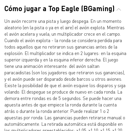
Cómo jugar a Top Eagle (BGaming)
Un avión recorre una pista y luego despega. En un momento
aleatorio (en la pista o ya en el aire) el avión explota. Mientras
el avión acelera y vuela, un multiplicador crece en el campo.
Cuando el avión explota - la ronda se considera perdida para
todos aquellos que no retiraron sus ganancias antes de la
explosión. El multiplicador se indica en 2 lugares: en la esquina
superior izquierda y en la esquina inferior derecha. El juego
tiene una animación interesante: del avión saltan
paracaidistas (son los jugadores que retiraron sus ganancias),
y el avión puede ser disparado desde barcos u otros aviones.
Existe la posibilidad de que el avión esquive los disparos y siga
volando. El despegue se produce de nuevo en cada ronda. La
demora entre rondas es de 5 segundos. Se puede hacer una
apuesta antes de que empiece la ronda durante la cuenta
atrás o durante la ronda anterior. Puede realizar 1 o 2
apuestas por ronda. Las ganancias pueden retirarse manual o
automáticamente. La retirada automática está disponible en
los multiplicadores preestablecidos: x1,05, x1,10, x1,15, x1,20,