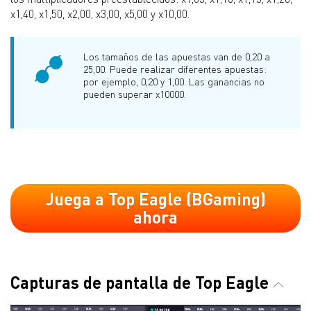
x1,40, x1,50, x2,00, x3,00, x5,00 y x10,00.
Los tamaños de las apuestas van de 0,20 a
25,00. Puede realizar diferentes apuestas:
por ejemplo, 0,20 y 1,00. Las ganancias no
pueden superar x10000.
Juega a Top Eagle (BGaming)
ahora
Capturas de pantalla de Top Eagle