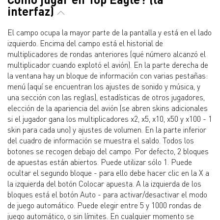
interfaz)
El campo ocupa la mayor parte de la pantalla y está en el lado
izquierdo. Encima del campo está el historial de
multiplicadores de rondas anteriores (qué número alcanzó el
multiplicador cuando explotó el avión). En la parte derecha de
la ventana hay un bloque de información con varias pestañas:
menú (aquí se encuentran los ajustes de sonido y música, y
una sección con las reglas), estadísticas de otros jugadores,
elección de la apariencia del avión (se abren skins adicionales
si el jugador gana los multiplicadores x2, x5, x10, x50 y x100 - 1
skin para cada uno) y ajustes de volumen. En la parte inferior
del cuadro de información se muestra el saldo. Todos los
botones se recogen debajo del campo. Por defecto, 2 bloques
de apuestas están abiertos. Puede utilizar sólo 1. Puede
ocultar el segundo bloque - para ello debe hacer clic en la X a
la izquierda del botón Colocar apuesta. A la izquierda de los
bloques está el botón Auto - para activar/desactivar el modo
de juego automático. Puede elegir entre 5 y 1000 rondas de
juego automático, o sin límites. En cualquier momento se