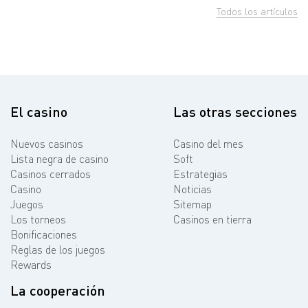
Todos los artículos
El casino
Las otras secciones
Nuevos casinos
Casino del mes
Lista negra de casino
Soft
Casinos cerrados
Estrategias
Casino
Noticias
Juegos
Sitemap
Los torneos
Casinos en tierra
Bonificaciones
Reglas de los juegos
Rewards
La cooperación