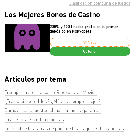
Clasificación completa de juegos
Los Mejores Bonos de Casino
200% y 100 tiradas gratis en tu primer
depósito en Nokycbets
WIN200
Obtener
Artículos por tema
Tragaperras online sobre Blockbuster Movies
¿Tres o cinco rodillos? ¿Más es siempre mejor?
Cambiar las apuestas al jugar a las tragaperras
Tiradas gratis en tragaperras
Todo sobre las tablas de pago de las máquinas tragaperras