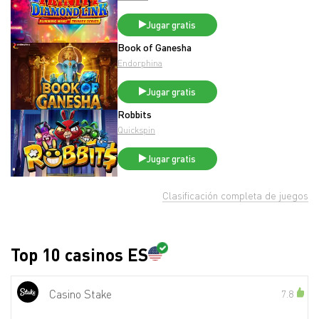
Jugar gratis
Book of Ganesha
Endorphina
Jugar gratis
Robbits
Quickspin
Jugar gratis
Clasificación completa de juegos
Top 10 casinos ES
Casino Stake
7.8