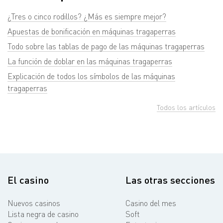
¿Tres o cinco rodillos? ¿Más es siempre mejor?
Apuestas de bonificación en máquinas tragaperras
Todo sobre las tablas de pago de las máquinas tragaperras
La función de doblar en las máquinas tragaperras
Explicación de todos los símbolos de las máquinas
tragaperras
Todos los artículos
El casino
Las otras secciones
Nuevos casinos
Casino del mes
Lista negra de casino
Soft