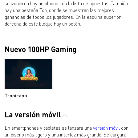
su izquierda hay un bloque con la lista de apuestas. También
hay una pestaña Top, donde se muestran las mejores
ganancias de todos los jugadores. En la esquina superior
derecha de este bloque hay un botón.
Nuevo 100HP Gaming
Tropicana
La versión móvil
En smartphones y tabletas se lanzará una
versión móvil
con
un diseño más ligero y una interfaz más grande. Se cargará