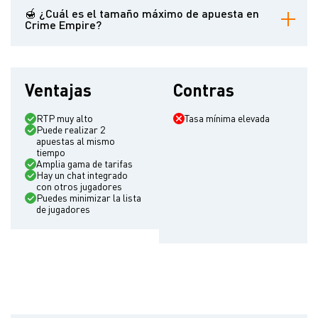
🍯 ¿Cuál es el tamaño máximo de apuesta en
Crime Empire?
Los jugadores pueden apostar un máximo de 50.000 euros.
Ventajas
Contras
RTP muy alto
Tasa mínima elevada
Puede realizar 2
apuestas al mismo
tiempo
Amplia gama de tarifas
Hay un chat integrado
con otros jugadores
Puedes minimizar la lista
de jugadores