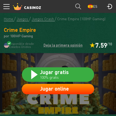
CASINOZ
JUGAR
ES
Home
Juegos
Juegos Crash
Crime Empire (100HP Gaming)
Crime Empire
por 100HP Gaming
7.59
Disponible desde
/10
Deja la primera opinión
Estados Unidos
Jugar gratis
100% gratis
Jugar online