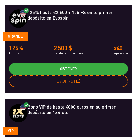
125% hasta €2.500 + 125 FS en tu primer
depósito en Evospin
GRANDE
125%
2 500 $
x40
bonus
cantidad máxima
apuesta
OBTENER
EVOFRST
Bono VIP de hasta 4000 euros en su primer
depósito en 1xSlots
VIP