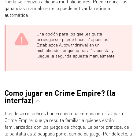
ronda se reduzca a dichos multiplicadores. Puede retirar las
ganancias manualmente, o puede activar la retirada
automática.
Una opción para los que les gusta
arriesgarse: puede hacer 2 apuestas.
Establezca Autowithdrawal en un
multiplicador pequeño para 1 apuesta, y
juegue la segunda apuesta manualmente.
Como jugar en Crime Empire? (la
interfaz)
Los desarrolladores han creado una cómoda interfaz para
Crime Empire, que ya resulta familiar a quienes están
familiarizados con los juegos de choque. La parte principal de
la pantalla está ocupada por el campo de juego. Por defecto, a