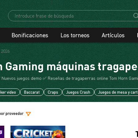
Bonificaciones
Los torneos
Artículos
 2026
n Gaming máquinas tragape
 Nuevos juegos demo ✅ Reseñas de tragaperras online Tom Horn Gaming
ker video
Baccarat
Craps
Juegos Crash
Juegos de mesa y car
 por proveedor