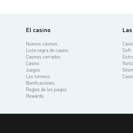
El casino
Las
Nuevos casinos
Casin
Lista negra de casino
Soft
Casinos cerrados
Estra
Casino
Notic
Juegos
Site
Los torneos
Casin
Bonificaciones
Reglas de los juegos
Rewards