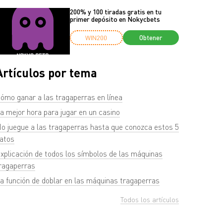
200% y 100 tiradas gratis en tu
primer depósito en Nokycbets
WIN200
Obtener
Artículos por tema
ómo ganar a las tragaperras en línea
a mejor hora para jugar en un casino
o juegue a las tragaperras hasta que conozca estos 5
atos
xplicación de todos los símbolos de las máquinas
ragaperras
a función de doblar en las máquinas tragaperras
Todos los artículos