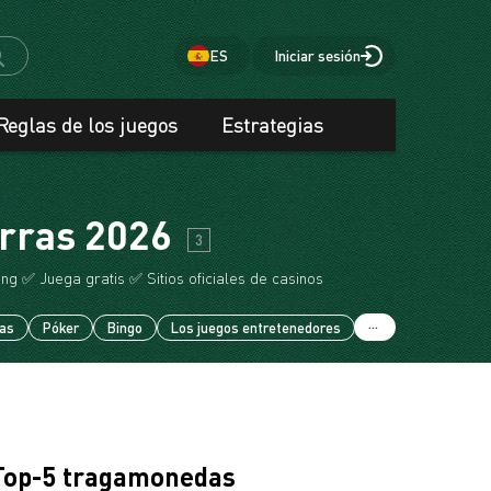
ES
Iniciar sesión
Reglas de los juegos
Estrategias
rras 2026
3
 ✅ Juega gratis ✅ Sitios oficiales de casinos
tas
Póker
Bingo
Los juegos entretenedores
Cartas de Scratch
Top-5 tragamonedas