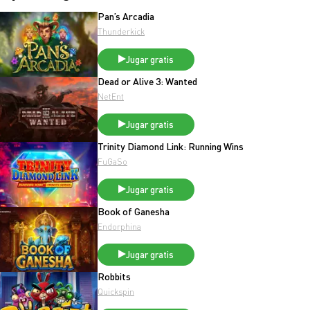
Pan’s Arcadia
Thunderkick
Jugar gratis
Dead or Alive 3: Wanted
NetEnt
Jugar gratis
Trinity Diamond Link: Running Wins
FuGaSo
Jugar gratis
Book of Ganesha
Endorphina
Jugar gratis
Robbits
Quickspin