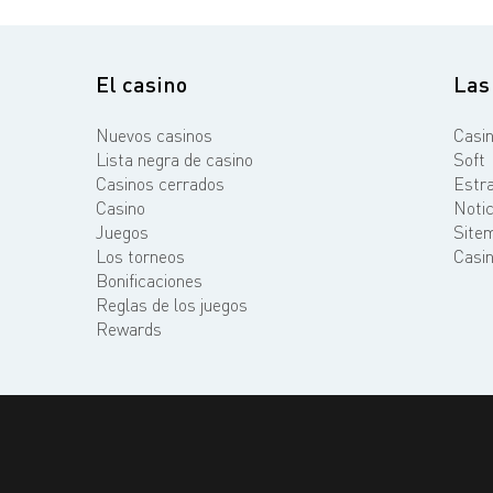
El casino
Las
Nuevos casinos
Casin
Lista negra de casino
Soft
Casinos cerrados
Estra
Casino
Notic
Juegos
Site
Los torneos
Casin
Bonificaciones
Reglas de los juegos
Rewards