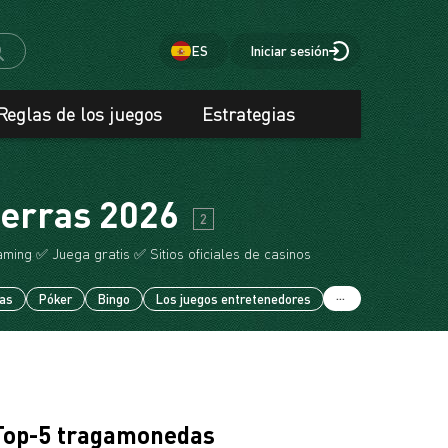
ES
Iniciar sesión
Reglas de los juegos
Estrategias
erras 2026
2
ng ✅ Juega gratis ✅ Sitios oficiales de casinos
tas
Póker
Bingo
Los juegos entretenedores
Cartas de Scratch
Top-5 tragamonedas