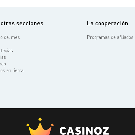
 otras secciones
La cooperación
o del mes
Programas de afiliados
tegias
ias
map
os en tierra