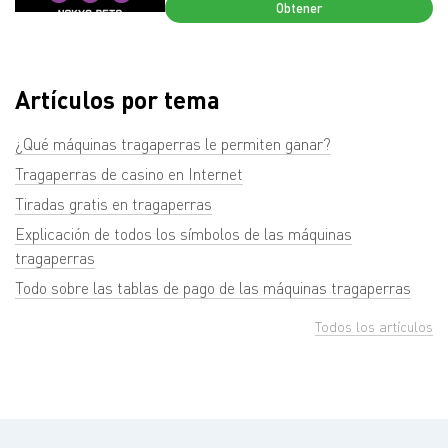
Obtener
Artículos por tema
¿Qué máquinas tragaperras le permiten ganar?
Tragaperras de casino en Internet
Tiradas gratis en tragaperras
Explicación de todos los símbolos de las máquinas
tragaperras
Todo sobre las tablas de pago de las máquinas tragaperras
Todos los artículos