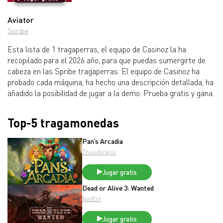
Aviator
Spribe
Esta lista de 1 tragaperras, el equipo de Casinoz la ha
recopilado para el 2026 año, para que puedas sumergirte de
cabeza en las Spribe tragaperras. El equipo de Casinoz ha
probado cada máquina, ha hecho una descripción detallada, ha
añadido la posibilidad de jugar a la demo. Prueba gratis y gana.
Top-5 tragamonedas
Pan’s Arcadia
Thunderkick
Jugar gratis
Dead or Alive 3: Wanted
NetEnt
Jugar gratis