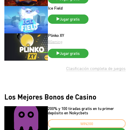
Ice Field
Jugar gratis
Plinko XY
BGaming
Jugar gratis
Clasificación completa de juegos
Los Mejores Bonos de Casino
200% y 100 tiradas gratis en tu primer
depósito en Nokycbets
WIN200