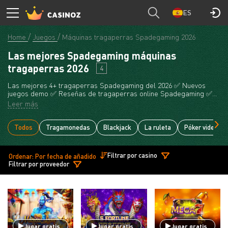
ES
Home
Juegos
Máquinas tragaperras Spadegaming 2026
Las mejores Spadegaming máquinas
tragaperras 2026
4
Las mejores 4+ tragaperras Spadegaming del 2026 ✅ Nuevos
juegos demo ✅ Reseñas de tragaperras online Spadegaming ✅
Juega gratis ✅ Sitios oficiales de casinos
Leer más
Todos
Tragamonedas
Blackjack
La ruleta
Póker video
Filtrar por casino
Ordenar: Por fecha de añadido
Filtrar por proveedor
Jugar gratis
Jugar gratis
Jugar gratis