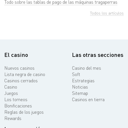
Todo sobre las tablas de pago de las máquinas tragaperras
Todos los artículos
El casino
Las otras secciones
Nuevos casinos
Casino del mes
Lista negra de casino
Soft
Casinos cerrados
Estrategias
Casino
Noticias
Juegos
Sitemap
Los torneos
Casinos en tierra
Bonificaciones
Reglas de los juegos
Rewards