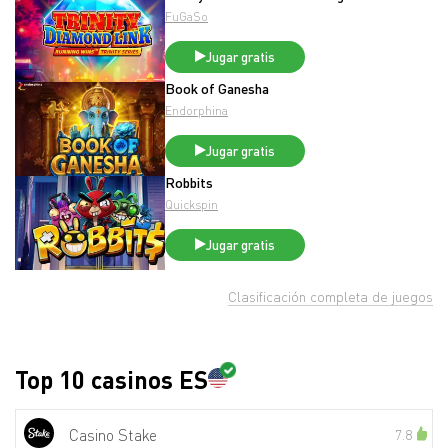
FuGaSo
Jugar gratis
Book of Ganesha
Endorphina
Jugar gratis
Robbits
Quickspin
Jugar gratis
Clasificación completa de juegos
Top 10 casinos ES
Casino Stake
7.8