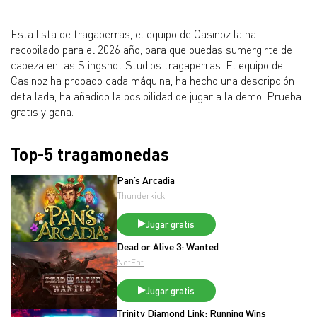
Esta lista de tragaperras, el equipo de Casinoz la ha
recopilado para el 2026 año, para que puedas sumergirte de
cabeza en las Slingshot Studios tragaperras. El equipo de
Casinoz ha probado cada máquina, ha hecho una descripción
detallada, ha añadido la posibilidad de jugar a la demo. Prueba
gratis y gana.
Top-5 tragamonedas
Pan’s Arcadia
Thunderkick
Jugar gratis
Dead or Alive 3: Wanted
NetEnt
Jugar gratis
Trinity Diamond Link: Running Wins