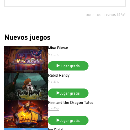
Todos los casinos
(469)
Nuevos juegos
Mine Blown
NetEnt
Jugar gratis
Rabid Randy
NetEnt
Jugar gratis
Finn and the Dragon Tales
NetEnt
Jugar gratis
Ice Field