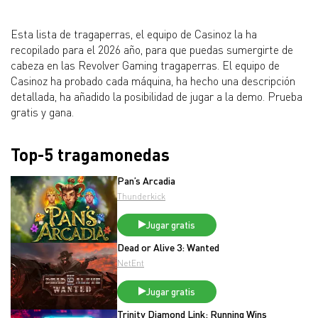
Esta lista de tragaperras, el equipo de Casinoz la ha
recopilado para el 2026 año, para que puedas sumergirte de
cabeza en las Revolver Gaming tragaperras. El equipo de
Casinoz ha probado cada máquina, ha hecho una descripción
detallada, ha añadido la posibilidad de jugar a la demo. Prueba
gratis y gana.
Top-5 tragamonedas
Pan’s Arcadia
Thunderkick
Jugar gratis
Dead or Alive 3: Wanted
NetEnt
Jugar gratis
Trinity Diamond Link: Running Wins