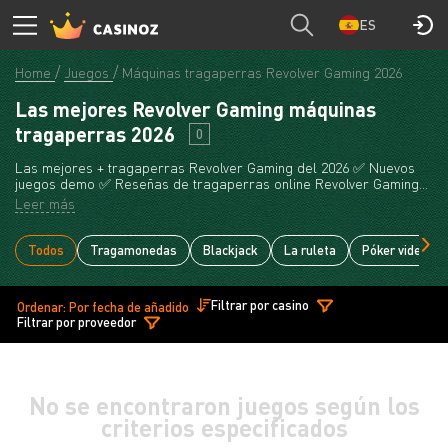
ES
Home
Juegos
Máquinas tragaperras Revolver Gaming 2026
Las mejores Revolver Gaming máquinas
tragaperras 2026
0
Las mejores + tragaperras Revolver Gaming del 2026 ✅ Nuevos
juegos demo ✅ Reseñas de tragaperras online Revolver Gaming
✅ Juega gratis ✅ Sitios oficiales de casinos
Leer más
Todos
Tragamonedas
Blackjack
La ruleta
Póker video
Filtrar por casino
Ordenar: Por fecha de añadido
Filtrar por proveedor
No se encontraron juegos según los
criterios especificados