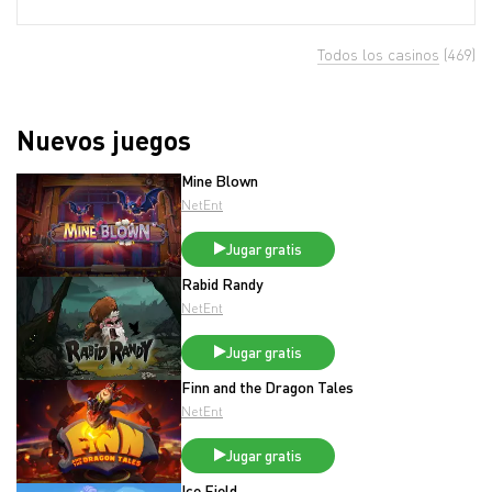
Todos los casinos
(469)
Nuevos juegos
Mine Blown
NetEnt
Jugar gratis
Rabid Randy
NetEnt
Jugar gratis
Finn and the Dragon Tales
NetEnt
Jugar gratis
Ice Field