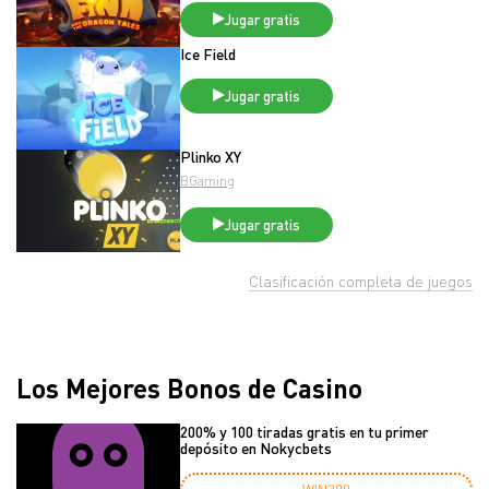
Jugar gratis
Ice Field
Jugar gratis
Plinko XY
BGaming
Jugar gratis
Clasificación completa de juegos
Los Mejores Bonos de Casino
200% y 100 tiradas gratis en tu primer
depósito en Nokycbets