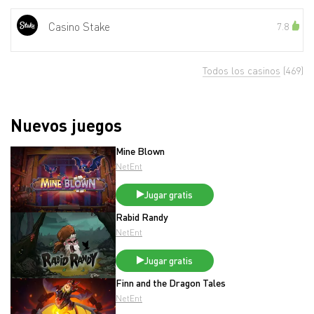
Casino Stake
7.8
Todos los casinos
(469)
Nuevos juegos
Mine Blown
NetEnt
Jugar gratis
Rabid Randy
NetEnt
Jugar gratis
Finn and the Dragon Tales
NetEnt