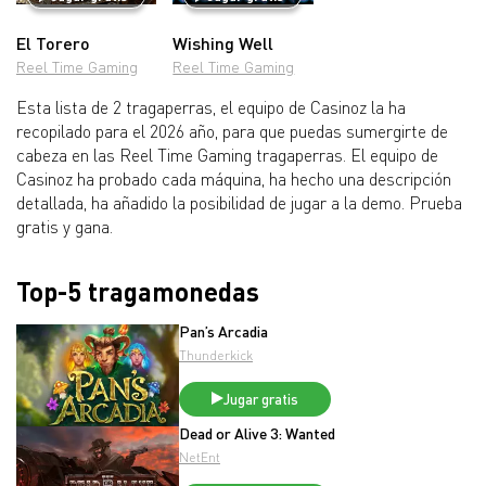
El Torero
Wishing Well
Reel Time Gaming
Reel Time Gaming
Esta lista de 2 tragaperras, el equipo de Casinoz la ha
recopilado para el 2026 año, para que puedas sumergirte de
cabeza en las Reel Time Gaming tragaperras. El equipo de
Casinoz ha probado cada máquina, ha hecho una descripción
detallada, ha añadido la posibilidad de jugar a la demo. Prueba
gratis y gana.
Top-5 tragamonedas
Pan’s Arcadia
Thunderkick
Jugar gratis
Dead or Alive 3: Wanted
NetEnt