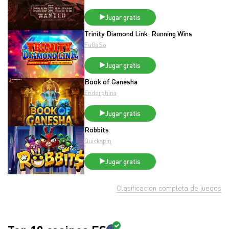
Jugar gratis
Trinity Diamond Link: Running Wins
FuGaSo
Jugar gratis
Book of Ganesha
Endorphina
Jugar gratis
Robbits
Quickspin
Jugar gratis
Clasificación completa de juegos