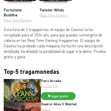
Fortunate
Twister Wilds
Buddha
Real Time Gaming
Real Time Gaming
Esta lista de 2 tragaperras, el equipo de Casinoz la ha
recopilado para el 2026 año, para que puedas sumergirte de
cabeza en las Real Time Gaming tragaperras. El equipo de
Casinoz ha probado cada máquina, ha hecho una descripción
detallada, ha añadido la posibilidad de jugar a la demo. Prueba
gratis y gana.
Top-5 tragamonedas
Pan’s Arcadia
Thunderkick
Jugar gratis
Dead or Alive 3: Wanted
NetEnt