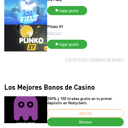
Jugar gratis
Plinko XY
BGaming
Jugar gratis
Clasificación completa de juegos
Los Mejores Bonos de Casino
200% y 100 tiradas gratis en tu primer
depósito en Nokycbets
WIN200
Obtener