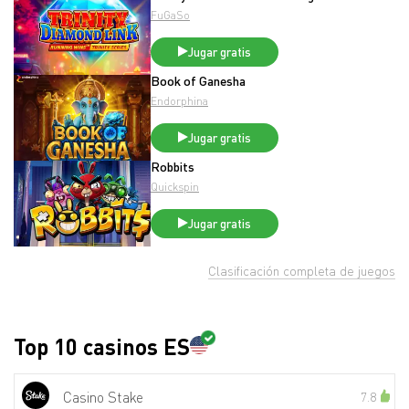
FuGaSo
Jugar gratis
Book of Ganesha
Endorphina
Jugar gratis
Robbits
Quickspin
Jugar gratis
Clasificación completa de juegos
Top 10 casinos ES
Casino Stake
7.8