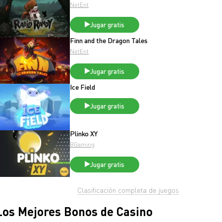
NetEnt
Jugar gratis
Finn and the Dragon Tales
NetEnt
Jugar gratis
Ice Field
Jugar gratis
Plinko XY
BGaming
Jugar gratis
Clasificación completa de juegos
Los Mejores Bonos de Casino