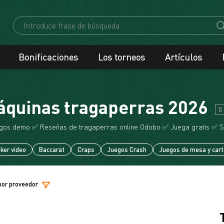
Bonificaciones
Los torneos
Artículos
áquinas tragaperras 2026
0
os demo ✅ Reseñas de tragaperras online Odobo ✅ Juega gratis ✅ Siti
ker video
Baccarat
Craps
Juegos Crash
Juegos de mesa y car
 por proveedor