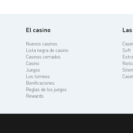
El casino
Las
Nuevos casinos
Casin
Lista negra de casino
Soft
Casinos cerrados
Estra
Casino
Notic
Juegos
Site
Los torneos
Casin
Bonificaciones
Reglas de los juegos
Rewards