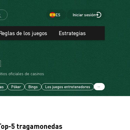
ES
Iniciar sesión
Reglas de los juegos
Estrategias
os oficiales de casinos
tas
Póker
Bingo
Los juegos entretenedores
Cartas de Scratch
Top-5 tragamonedas