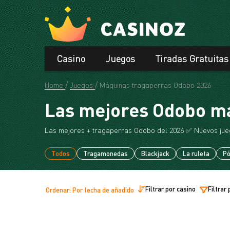
Casino
Juegos
Tiradas Gratuitas
Home
Juegos
Máquinas tragaperras Odobo 2026
Las mejores Odobo m
Las mejores + tragaperras Odobo del 2026 ✅ Nuevos jueg
Todos
Tragamonedas
Blackjack
La ruleta
Pó
Filtrar por casino
Filtrar
Ordenar: Por fecha de añadido