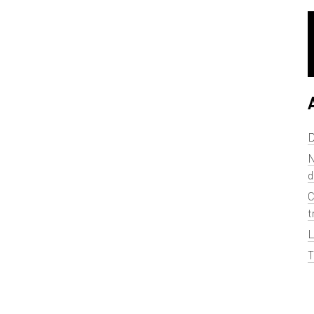
D
N
d
C
t
L
T