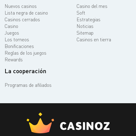
Nuevos casinos
Casino del mes
Lista negra de casino
Soft
Casinos cerrados
Estrategias
Casino
Noticias
Juegos
Sitemap
Los torneos
Casinos en tierra
Bonificaciones
Reglas de los juegos
Rewards
La cooperación
Programas de afiliados