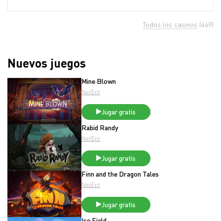
Todos los casinos
(469)
Nuevos juegos
Mine Blown
NetEnt
Jugar gratis
Rabid Randy
NetEnt
Jugar gratis
Finn and the Dragon Tales
NetEnt
Jugar gratis
Ice Field