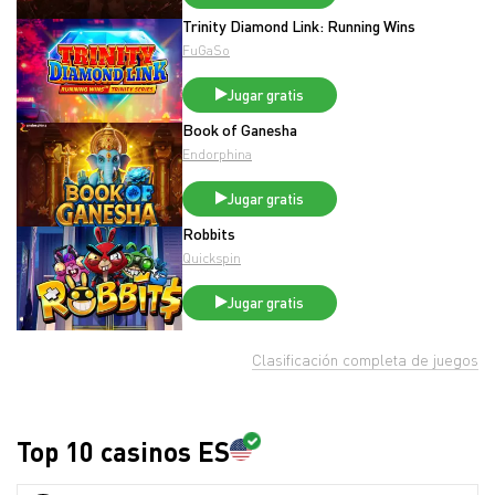
Trinity Diamond Link: Running Wins
FuGaSo
Jugar gratis
Book of Ganesha
Endorphina
Jugar gratis
Robbits
Quickspin
Jugar gratis
Clasificación completa de juegos
Top 10 casinos ES