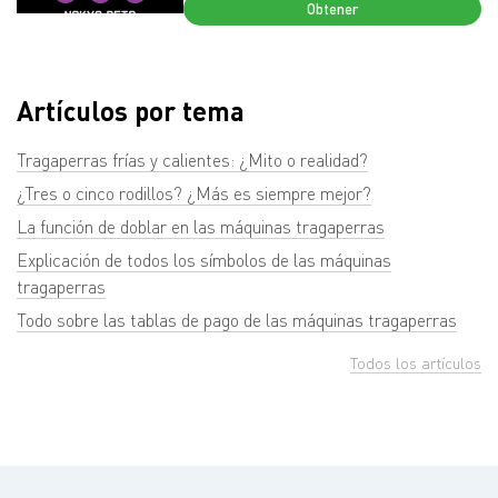
Obtener
Artículos por tema
Tragaperras frías y calientes: ¿Mito o realidad?
¿Tres o cinco rodillos? ¿Más es siempre mejor?
La función de doblar en las máquinas tragaperras
Explicación de todos los símbolos de las máquinas
tragaperras
Todo sobre las tablas de pago de las máquinas tragaperras
Todos los artículos