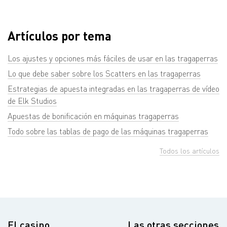
Artículos por tema
Los ajustes y opciones más fáciles de usar en las tragaperras
Lo que debe saber sobre los Scatters en las tragaperras
Estrategias de apuesta integradas en las tragaperras de vídeo
de Elk Studios
Apuestas de bonificación en máquinas tragaperras
Todo sobre las tablas de pago de las máquinas tragaperras
Todos los artículos
El casino
Las otras secciones