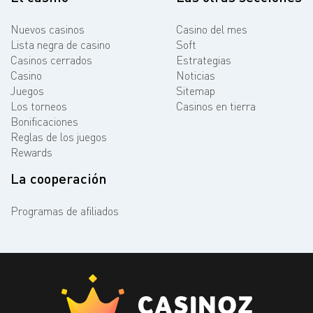
Nuevos casinos
Casino del mes
Lista negra de casino
Soft
Casinos cerrados
Estrategias
Casino
Noticias
Juegos
Sitemap
Los torneos
Casinos en tierra
Bonificaciones
Reglas de los juegos
Rewards
La cooperación
Programas de afiliados