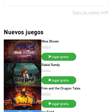
Todos los casinos
(469)
Nuevos juegos
Mine Blown
NetEnt
Jugar gratis
Rabid Randy
NetEnt
Jugar gratis
Finn and the Dragon Tales
NetEnt
Jugar gratis
Ice Field