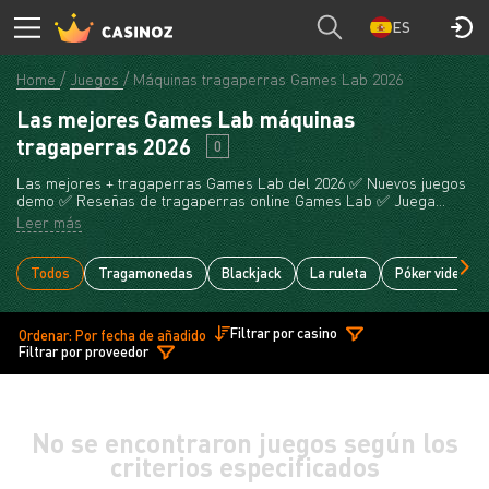
ES
Home
Juegos
Máquinas tragaperras Games Lab 2026
Las mejores Games Lab máquinas
tragaperras 2026
0
Las mejores + tragaperras Games Lab del 2026 ✅ Nuevos juegos
demo ✅ Reseñas de tragaperras online Games Lab ✅ Juega
gratis ✅ Sitios oficiales de casinos
Leer más
Todos
Tragamonedas
Blackjack
La ruleta
Póker video
Filtrar por casino
Ordenar: Por fecha de añadido
Filtrar por proveedor
No se encontraron juegos según los
criterios especificados