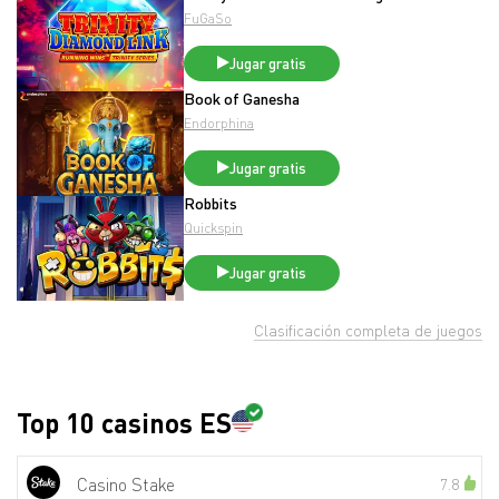
FuGaSo
Jugar gratis
Book of Ganesha
Endorphina
Jugar gratis
Robbits
Quickspin
Jugar gratis
Clasificación completa de juegos
Top 10 casinos ES
Casino Stake
7.8